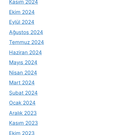
Kasım 2024
Ekim 2024
Eylül 2024
Ağustos 2024
Temmuz 2024
Haziran 2024
Mayıs 2024
Nisan 2024
Mart 2024
Şubat 2024
Ocak 2024
Aralık 2023
Kasım 2023
Ekim 2023