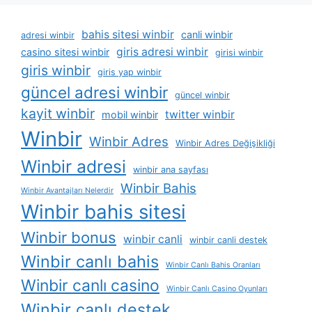
bahis sitesi winbir
canli winbir
adresi winbir
giris adresi winbir
casino sitesi winbir
girisi winbir
giris winbir
giris yap winbir
güncel adresi winbir
güncel winbir
kayit winbir
twitter winbir
mobil winbir
Winbir
Winbir Adres
Winbir Adres Değişikliği
Winbir adresi
winbir ana sayfası
Winbir Bahis
Winbir Avantajları Nelerdir
Winbir bahis sitesi
Winbir bonus
winbir canli
winbir canli destek
Winbir canlı bahis
Winbir Canlı Bahis Oranları
Winbir canlı casino
Winbir Canlı Casino Oyunları
Winbir canlı destek