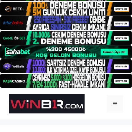
İçeriğe
atla
Menü