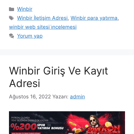
Kategoriler
Winbir
Etiketler
Winbir İletişim Adresi
,
Winbir para yatırma
,
winbir web sitesi i̇ncelemesi
Yorum yap
Winbir Giriş Ve Kayıt
Adresi
Ağustos 16, 2022
Yazarı:
admin