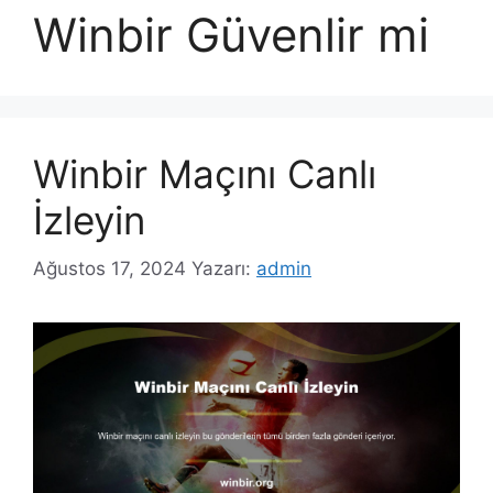
Winbir Güvenlir mi
Winbir Maçını Canlı
İzleyin
Ağustos 17, 2024
Yazarı:
admin