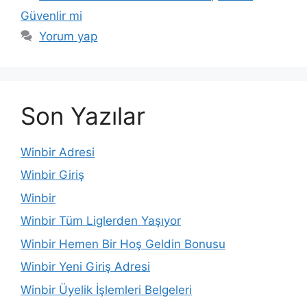
Güvenlir mi
Yorum yap
Son Yazılar
Winbir Adresi
Winbir Giriş
Winbir
Winbir Tüm Liglerden Yaşıyor
Winbir Hemen Bir Hoş Geldin Bonusu
Winbir Yeni Giriş Adresi
Winbir Üyelik İşlemleri Belgeleri