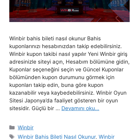
Winbir bahis bileti nasıl okunur Bahis
kuponlarınızı hesabınızdan takip edebilirsiniz.
Winbir kupon takibi nasıl yapılır Yeni Winbir giriş
adresinizle siteyi açın, Hesabım bölümüne gidin,
Kuponlar seçeneğini seçin ve Güncel Kuponlar
bölümünden kupon durumunu görmek için
kuponları takip edin, buna göre kupon
kazanabilir veya kaybedebilirsiniz. Winbir Oyun
Sitesi Japonya’da faaliyet gösteren bir oyun
sitesidir. Güçlü bir …
Devamını oku…
Kategoriler
Winbir
Etiketler
Winbir Bahis Bileti Nasıl Okunur
,
Winbir