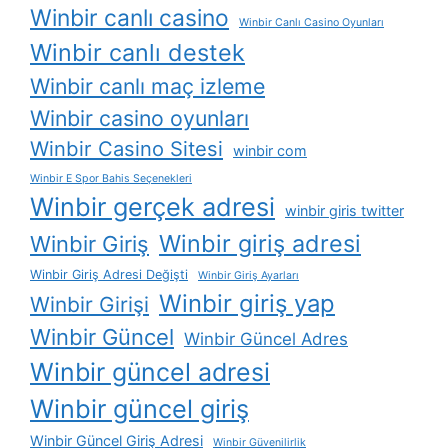
Winbir canlı casino
Winbir Canlı Casino Oyunları
Winbir canlı destek
Winbir canlı maç izleme
Winbir casino oyunları
Winbir Casino Sitesi
winbir com
Winbir E Spor Bahis Seçenekleri
Winbir gerçek adresi
winbir giris twitter
Winbir giriş adresi
Winbir Giriş
Winbir Giriş Adresi Değişti
Winbir Giriş Ayarları
Winbir giriş yap
Winbir Girişi
Winbir Güncel
Winbir Güncel Adres
Winbir güncel adresi
Winbir güncel giriş
Winbir Güncel Giriş Adresi
Winbir Güvenilirlik