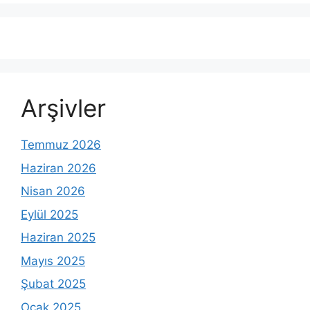
Arşivler
Temmuz 2026
Haziran 2026
Nisan 2026
Eylül 2025
Haziran 2025
Mayıs 2025
Şubat 2025
Ocak 2025