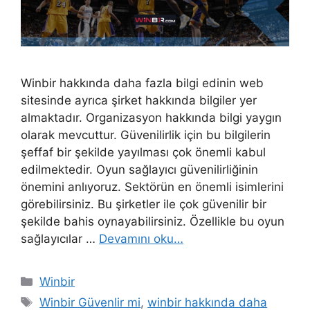
Winbir hakkında daha fazla bilgi edinin web
sitesinde ayrıca şirket hakkında bilgiler yer
almaktadır. Organizasyon hakkında bilgi yaygın
olarak mevcuttur. Güvenilirlik için bu bilgilerin
şeffaf bir şekilde yayılması çok önemli kabul
edilmektedir. Oyun sağlayıcı güvenilirliğinin
önemini anlıyoruz. Sektörün en önemli isimlerini
görebilirsiniz. Bu şirketler ile çok güvenilir bir
şekilde bahis oynayabilirsiniz. Özellikle bu oyun
sağlayıcılar …
Devamını oku…
Kategoriler
Winbir
Etiketler
Winbir Güvenlir mi
,
winbir hakkında daha