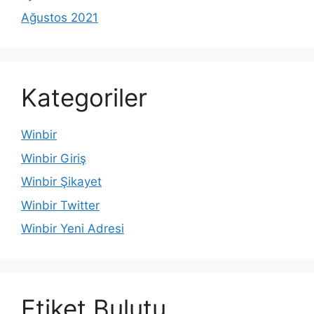
Ağustos 2021
Kategoriler
Winbir
Winbir Giriş
Winbir Şikayet
Winbir Twitter
Winbir Yeni Adresi
Etiket Bulutu