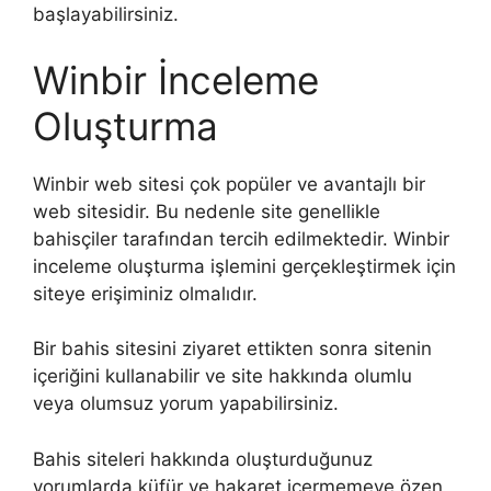
başlayabilirsiniz.
Winbir İnceleme
Oluşturma
Winbir web sitesi çok popüler ve avantajlı bir
web sitesidir. Bu nedenle site genellikle
bahisçiler tarafından tercih edilmektedir. Winbir
inceleme oluşturma işlemini gerçekleştirmek için
siteye erişiminiz olmalıdır.
Bir bahis sitesini ziyaret ettikten sonra sitenin
içeriğini kullanabilir ve site hakkında olumlu
veya olumsuz yorum yapabilirsiniz.
Bahis siteleri hakkında oluşturduğunuz
yorumlarda küfür ve hakaret içermemeye özen