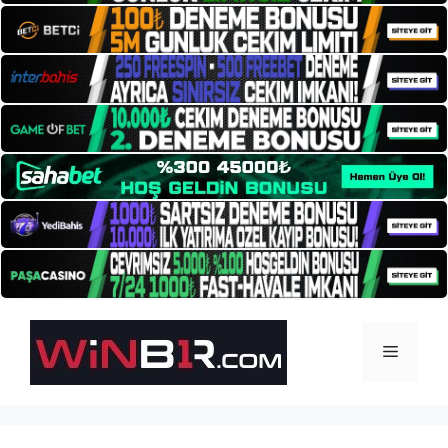
İçeriğe
atla
Menü