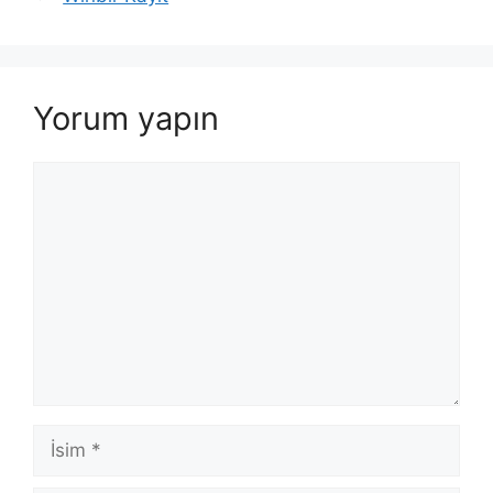
Yorum yapın
Yorum
İsim