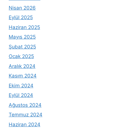
Nisan 2026
Eylül 2025
Haziran 2025
Mayıs 2025
Şubat 2025
Ocak 2025
Aralık 2024
Kasım 2024
Ekim 2024
Eylül 2024
Ağustos 2024
Temmuz 2024
Haziran 2024