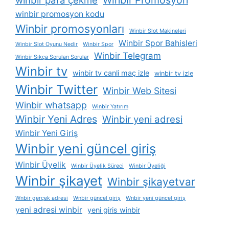
winbir para çekme
winbir promosyon kodu
Winbir promosyonları
Winbir Slot Makineleri
Winbir Spor Bahisleri
Winbir Slot Oyunu Nedir
Winbir Spor
Winbir Telegram
Winbir Sıkça Sorulan Sorular
Winbir tv
winbir tv canli maç izle
winbir tv izle
Winbir Twitter
Winbir Web Sitesi
Winbir whatsapp
Winbir Yatırım
Winbir Yeni Adres
Winbir yeni adresi
Winbir Yeni Giriş
Winbir yeni güncel giriş
Winbir Üyelik
Winbir Üyelik Süreci
Winbir Üyeliği
Winbir şikayet
Winbir şikayetvar
Wnbir gerçek adresi
Wnbir güncel giriş
Wnbir yeni güncel giriş
yeni adresi winbir
yeni giris winbir