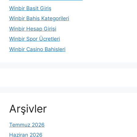
Winbir Basit Giriş
Winbir Bahis Kategorileri
Winbir Hesap Girişi
Winbir Spor Ücretleri
Winbir Casino Bahisleri
Arşivler
Temmuz 2026
Haziran 2026