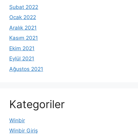
Şubat 2022
Ocak 2022
Aralık 2021
Kasım 2021
Ekim 2021
Eylül 2021
Ağustos 2021
Kategoriler
Winbir
Winbir Giriş