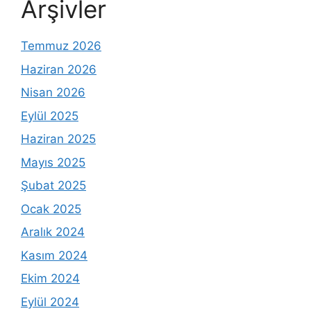
Arşivler
Temmuz 2026
Haziran 2026
Nisan 2026
Eylül 2025
Haziran 2025
Mayıs 2025
Şubat 2025
Ocak 2025
Aralık 2024
Kasım 2024
Ekim 2024
Eylül 2024