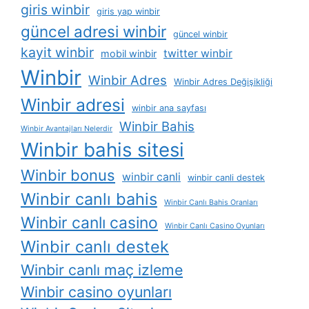
giris winbir
giris yap winbir
güncel adresi winbir
güncel winbir
kayit winbir
twitter winbir
mobil winbir
Winbir
Winbir Adres
Winbir Adres Değişikliği
Winbir adresi
winbir ana sayfası
Winbir Bahis
Winbir Avantajları Nelerdir
Winbir bahis sitesi
Winbir bonus
winbir canli
winbir canli destek
Winbir canlı bahis
Winbir Canlı Bahis Oranları
Winbir canlı casino
Winbir Canlı Casino Oyunları
Winbir canlı destek
Winbir canlı maç izleme
Winbir casino oyunları