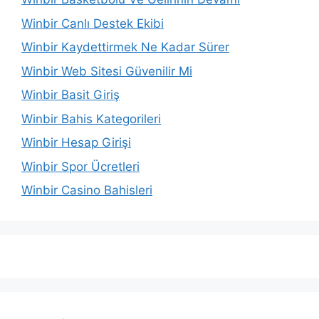
Winbir Canlı Destek Ekibi
Winbir Kaydettirmek Ne Kadar Sürer
Winbir Web Sitesi Güvenilir Mi
Winbir Basit Giriş
Winbir Bahis Kategorileri
Winbir Hesap Girişi
Winbir Spor Ücretleri
Winbir Casino Bahisleri