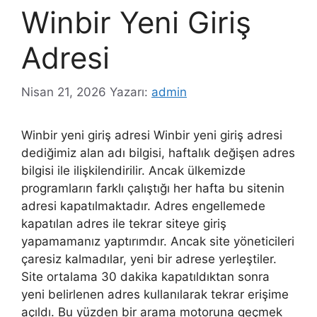
Winbir Yeni Giriş
Adresi
Nisan 21, 2026
Yazarı:
admin
Winbir yeni giriş adresi Winbir yeni giriş adresi
dediğimiz alan adı bilgisi, haftalık değişen adres
bilgisi ile ilişkilendirilir. Ancak ülkemizde
programların farklı çalıştığı her hafta bu sitenin
adresi kapatılmaktadır. Adres engellemede
kapatılan adres ile tekrar siteye giriş
yapamamanız yaptırımdır. Ancak site yöneticileri
çaresiz kalmadılar, yeni bir adrese yerleştiler.
Site ortalama 30 dakika kapatıldıktan sonra
yeni belirlenen adres kullanılarak tekrar erişime
açıldı. Bu yüzden bir arama motoruna geçmek