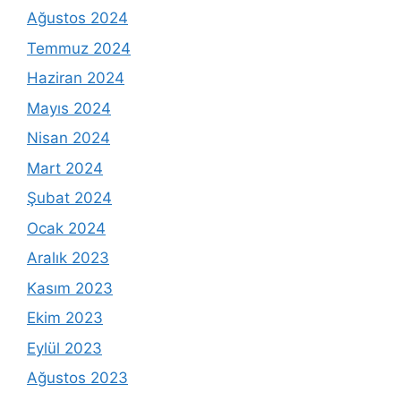
Ağustos 2024
Temmuz 2024
Haziran 2024
Mayıs 2024
Nisan 2024
Mart 2024
Şubat 2024
Ocak 2024
Aralık 2023
Kasım 2023
Ekim 2023
Eylül 2023
Ağustos 2023