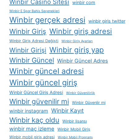
Winbir Casino Sitesi
winbir com
Winbir E Spor Bahis Seçenekleri
Winbir gerçek adresi
winbir giris twitter
Winbir giriş adresi
Winbir Giriş
Winbir Giriş Adresi Değişti
Winbir Giriş Ayarları
Winbir giriş yap
Winbir Girişi
Winbir Güncel
Winbir Güncel Adres
Winbir güncel adresi
Winbir güncel giriş
Winbir Güncel Giriş Adresi
Winbir Güvenilirlik
Winbir güvenilir mi
Winbir Güvenlir mi
Winbir Kayıt
winbir instagram
Winbir kaç oldu
Winbir lisansı
winbir maç izleme
Winbir Mobil Giriş
Winbir mobil giriş adresi
Winbir Mobil Programı