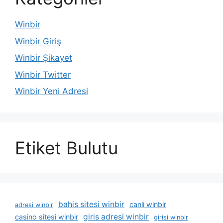
Winbir
Winbir Giriş
Winbir Şikayet
Winbir Twitter
Winbir Yeni Adresi
Etiket Bulutu
bahis sitesi winbir
canli winbir
adresi winbir
giris adresi winbir
casino sitesi winbir
girisi winbir