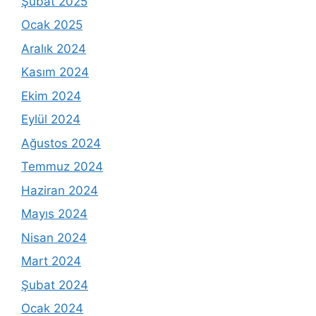
Şubat 2025
Ocak 2025
Aralık 2024
Kasım 2024
Ekim 2024
Eylül 2024
Ağustos 2024
Temmuz 2024
Haziran 2024
Mayıs 2024
Nisan 2024
Mart 2024
Şubat 2024
Ocak 2024