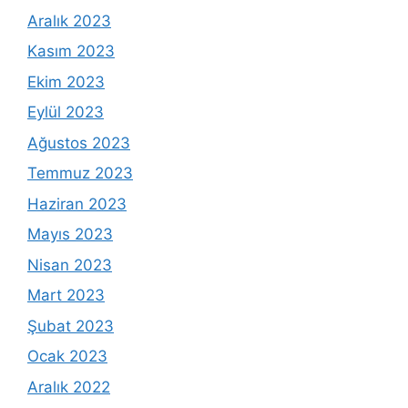
Aralık 2023
Kasım 2023
Ekim 2023
Eylül 2023
Ağustos 2023
Temmuz 2023
Haziran 2023
Mayıs 2023
Nisan 2023
Mart 2023
Şubat 2023
Ocak 2023
Aralık 2022