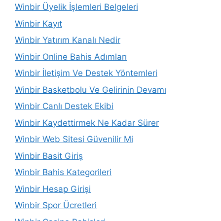
Winbir Üyelik İşlemleri Belgeleri
Winbir Kayıt
Winbir Yatırım Kanalı Nedir
Winbir Online Bahis Adımları
Winbir İletişim Ve Destek Yöntemleri
Winbir Basketbolu Ve Gelirinin Devamı
Winbir Canlı Destek Ekibi
Winbir Kaydettirmek Ne Kadar Sürer
Winbir Web Sitesi Güvenilir Mi
Winbir Basit Giriş
Winbir Bahis Kategorileri
Winbir Hesap Girişi
Winbir Spor Ücretleri