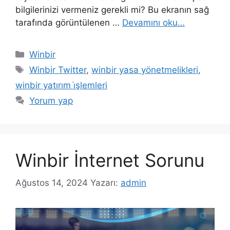
bilgilerinizi vermeniz gerekli mi? Bu ekranın sağ
tarafında görüntülenen …
Devamını oku…
Kategoriler
Winbir
Etiketler
Winbir Twitter
,
winbir yasa yönetmelikleri
,
winbir yatırım i̇şlemleri
Yorum yap
Winbir İnternet Sorunu
Ağustos 14, 2024
Yazarı:
admin