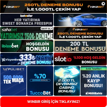
×
WINBIR GİRİŞ İÇİN TIKLAYINIZ!