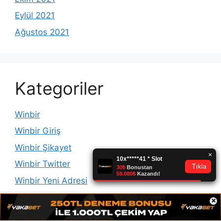
Eylül 2021
Ağustos 2021
Kategoriler
Winbir
Winbir Giriş
Winbir Şikayet
Winbir Twitter
Winbir Yeni Adresi
×