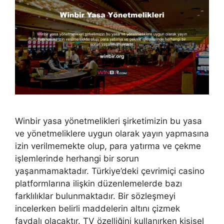
Winbir yasa yönetmelikleri şirketimizin bu yasa
ve yönetmeliklere uygun olarak yayın yapmasına
izin verilmemekte olup, para yatırma ve çekme
işlemlerinde herhangi bir sorun
yaşanmamaktadır. Türkiye’deki çevrimiçi casino
platformlarına ilişkin düzenlemelerde bazı
farklılıklar bulunmaktadır. Bir sözleşmeyi
incelerken belirli maddelerin altını çizmek
faydalı olacaktır. TV özelliğini kullanırken kişisel