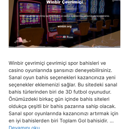
Winbir çevrimiçi çevrimiçi spor bahisleri ve
casino oyunlarında şansınızı deneyebilirsiniz.
Sanal oyun bahis seçenekleri kazancınıza yeni
seçenekler eklemenizi sağlar. Bu sitedeki sanal
bahis türlerinden biri de 3D futbol oyunudur.
Önümüzdeki birkaç gün içinde bahis siteleri
oldukça çeşitli bir bahis pazarına sahip olacak.
Sanal spor oyunlarında kazancınızı artırmak için
en iyi bahislerden biri Toplam Gol bahisidir. …
Devamını oku…