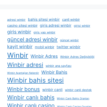
bahis sitesi winbir
canli winbir
adresi winbir
giris adresi winbir
casino sitesi winbir
girisi winbir
giris winbir
giris yap winbir
güncel adresi winbir
güncel winbir
kayit winbir
twitter winbir
mobil winbir
Winbir
Winbir Adres
Winbir Adres Değişikliği
Winbir adresi
winbir ana sayfası
Winbir Bahis
Winbir Avantajları Nelerdir
Winbir bahis sitesi
Winbir bonus
winbir canli
winbir canli destek
Winbir canlı bahis
Winbir Canlı Bahis Oranları
Winbir canlı casino
Winbir Canlı Casino Oyunları