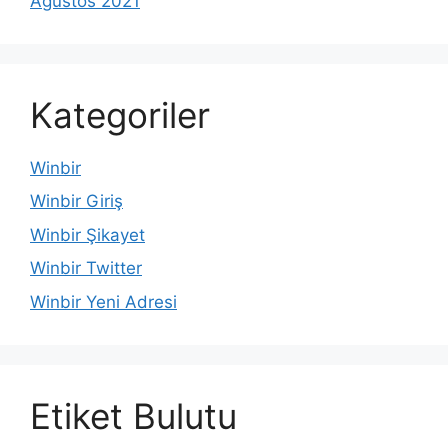
Ağustos 2021
Kategoriler
Winbir
Winbir Giriş
Winbir Şikayet
Winbir Twitter
Winbir Yeni Adresi
Etiket Bulutu