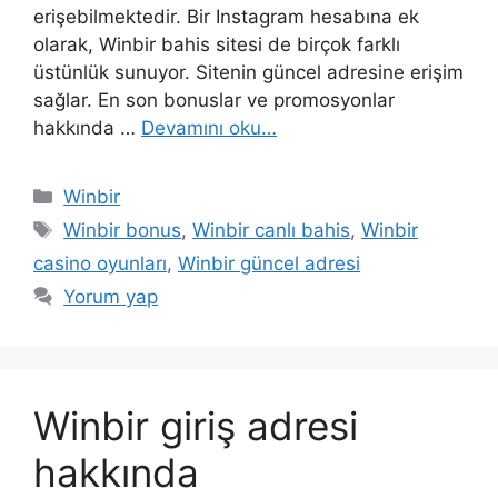
erişebilmektedir. Bir Instagram hesabına ek
olarak, Winbir bahis sitesi de birçok farklı
üstünlük sunuyor. Sitenin güncel adresine erişim
sağlar. En son bonuslar ve promosyonlar
hakkında …
Devamını oku…
Kategoriler
Winbir
Etiketler
Winbir bonus
,
Winbir canlı bahis
,
Winbir
casino oyunları
,
Winbir güncel adresi
Yorum yap
Winbir giriş adresi
hakkında