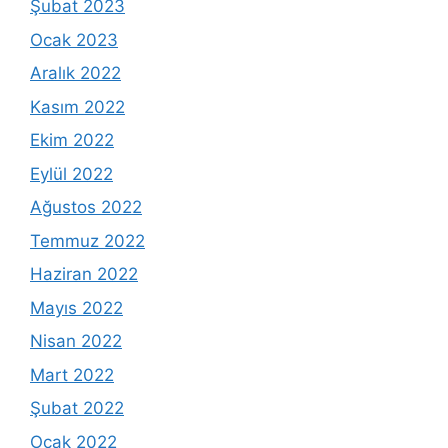
Şubat 2023
Ocak 2023
Aralık 2022
Kasım 2022
Ekim 2022
Eylül 2022
Ağustos 2022
Temmuz 2022
Haziran 2022
Mayıs 2022
Nisan 2022
Mart 2022
Şubat 2022
Ocak 2022