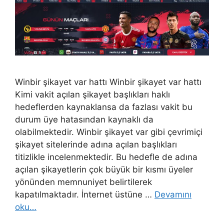
Winbir şikayet var hattı Winbir şikayet var hattı
Kimi vakit açılan şikayet başlıkları haklı
hedeflerden kaynaklansa da fazlası vakit bu
durum üye hatasından kaynaklı da
olabilmektedir. Winbir şikayet var gibi çevrimiçi
şikayet sitelerinde adına açılan başlıkları
titizlikle incelenmektedir. Bu hedefle de adına
açılan şikayetlerin çok büyük bir kısmı üyeler
yönünden memnuniyet belirtilerek
kapatılmaktadır. İnternet üstüne …
Devamını
oku…