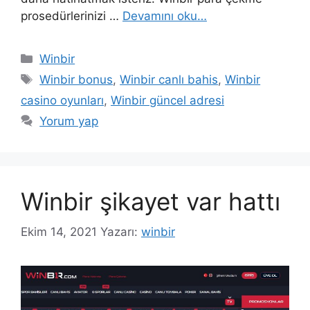
prosedürlerinizi …
Devamını oku…
Kategoriler
Winbir
Etiketler
Winbir bonus
,
Winbir canlı bahis
,
Winbir
casino oyunları
,
Winbir güncel adresi
Yorum yap
Winbir şikayet var hattı
Ekim 14, 2021
Yazarı:
winbir