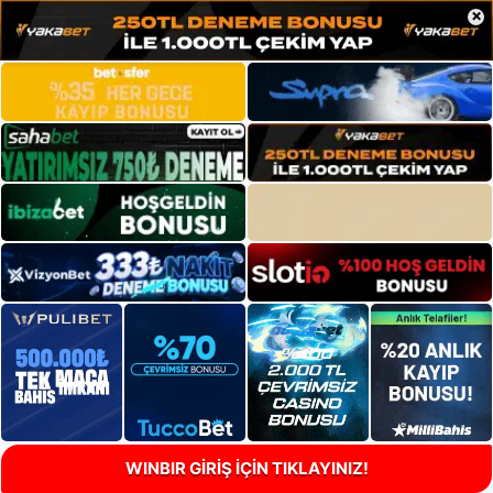
×
WINBIR GİRİŞ İÇİN TIKLAYINIZ!