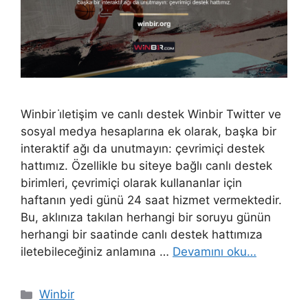
Winbir i̇letişim ve canlı destek Winbir Twitter ve
sosyal medya hesaplarına ek olarak, başka bir
interaktif ağı da unutmayın: çevrimiçi destek
hattımız. Özellikle bu siteye bağlı canlı destek
birimleri, çevrimiçi olarak kullananlar için
haftanın yedi günü 24 saat hizmet vermektedir.
Bu, aklınıza takılan herhangi bir soruyu günün
herhangi bir saatinde canlı destek hattımıza
iletebileceğiniz anlamına …
Devamını oku…
Kategoriler
Winbir