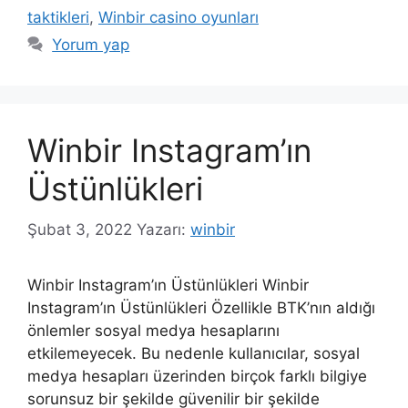
taktikleri
,
Winbir casino oyunları
Yorum yap
Winbir Instagram’ın
Üstünlükleri
Şubat 3, 2022
Yazarı:
winbir
Winbir Instagram’ın Üstünlükleri Winbir
Instagram’ın Üstünlükleri Özellikle BTK’nın aldığı
önlemler sosyal medya hesaplarını
etkilemeyecek. Bu nedenle kullanıcılar, sosyal
medya hesapları üzerinden birçok farklı bilgiye
sorunsuz bir şekilde güvenilir bir şekilde