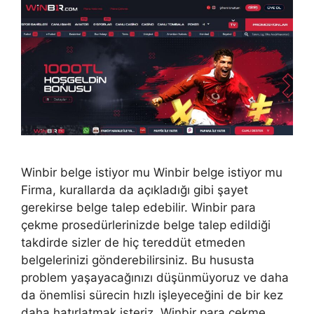
Winbir belge istiyor mu Winbir belge istiyor mu
Firma, kurallarda da açıkladığı gibi şayet
gerekirse belge talep edebilir. Winbir para
çekme prosedürlerinizde belge talep edildiği
takdirde sizler de hiç tereddüt etmeden
belgelerinizi gönderebilirsiniz. Bu hususta
problem yaşayacağınızı düşünmüyoruz ve daha
da önemlisi sürecin hızlı işleyeceğini de bir kez
daha hatırlatmak isteriz. Winbir para çekme