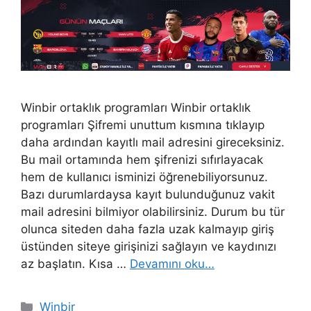
Winbir ortaklık programları Winbir ortaklık
programları Şifremi unuttum kısmına tıklayıp
daha ardından kayıtlı mail adresini gireceksiniz.
Bu mail ortamında hem şifrenizi sıfırlayacak
hem de kullanıcı isminizi öğrenebiliyorsunuz.
Bazı durumlardaysa kayıt bulunduğunuz vakit
mail adresini bilmiyor olabilirsiniz. Durum bu tür
olunca siteden daha fazla uzak kalmayıp giriş
üstünden siteye girişinizi sağlayın ve kaydınızı
az başlatın. Kısa …
Devamını oku…
Kategoriler
Winbir