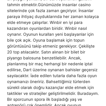
tahmin etmektir.Günümüzde insanlar casino
sitelerinde çok fazla zaman geçiriyor. İnsanlar
paraya ihtiyaç duyduklarında her zaman kolayca
elde etmeye çalışırlar. Winbir en iyi para
kazandıran oyunlardan biridir. Winbir nasıl
oynanır. Oyunun kuralları yeni başlayanlar için
bile çok açık. Oyuna başlamak için topun
görüntüsünü takip etmeniz gerekiyor. Çekilişte
20 top atılacaktır. Satın alınan bir bilet bir
piyango balosuna benzetilebilir. Ancak,
planlanmış bir maç herhangi bir nedenle iptal
edilirse, Dart üzerine oynanan bahisler geçersiz
sayılacaktır. İade edilen tutarla daha fazla oyun
oynamanızı öneririz. Bahsettiğimiz türlerden
sürekli olarak doğru kazançlar elde etmek için
taktikler ve stratejiler geliştirilmelidir. Buradayım.
Bir sporcunun spora ilk başladığı yaş ve
antrenörü çok önemlidir. Ancak oyunun