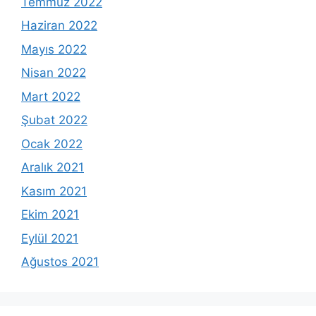
Temmuz 2022
Haziran 2022
Mayıs 2022
Nisan 2022
Mart 2022
Şubat 2022
Ocak 2022
Aralık 2021
Kasım 2021
Ekim 2021
Eylül 2021
Ağustos 2021