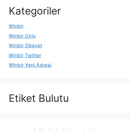
Kategoriler
Winbir
Winbir Giriş
Winbir Şikayet
Winbir Twitter
Winbir Yeni Adresi
Etiket Bulutu