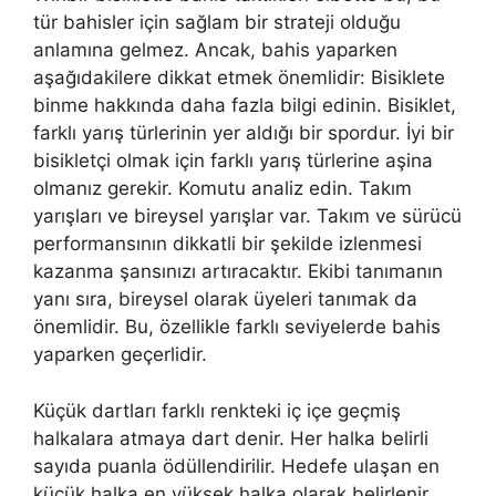
tür bahisler için sağlam bir strateji olduğu
anlamına gelmez. Ancak, bahis yaparken
aşağıdakilere dikkat etmek önemlidir: Bisiklete
binme hakkında daha fazla bilgi edinin. Bisiklet,
farklı yarış türlerinin yer aldığı bir spordur. İyi bir
bisikletçi olmak için farklı yarış türlerine aşina
olmanız gerekir. Komutu analiz edin. Takım
yarışları ve bireysel yarışlar var. Takım ve sürücü
performansının dikkatli bir şekilde izlenmesi
kazanma şansınızı artıracaktır. Ekibi tanımanın
yanı sıra, bireysel olarak üyeleri tanımak da
önemlidir. Bu, özellikle farklı seviyelerde bahis
yaparken geçerlidir.
Küçük dartları farklı renkteki iç içe geçmiş
halkalara atmaya dart denir. Her halka belirli
sayıda puanla ödüllendirilir. Hedefe ulaşan en
küçük halka en yüksek halka olarak belirlenir.