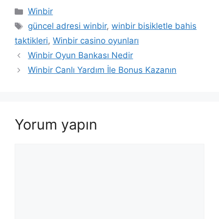
Kategoriler
Winbir
Etiketler
güncel adresi winbir
,
winbir bisikletle bahis
taktikleri
,
Winbir casino oyunları
Yazı
Winbir Oyun Bankası Nedir
dolaşımı
Winbir Canlı Yardım İle Bonus Kazanın
Yorum yapın
Yorum