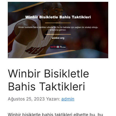
Winbir Bisikletle
Bahis Taktikleri
Ağustos 25, 2023
Yazarı:
admin
Winbir bisikletle bahis taktikleri elbette bu, bu