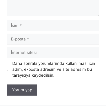
İsim
E-
posta
İnternet
sitesi
Daha sonraki yorumlarımda kullanılması için
adım, e-posta adresim ve site adresim bu
tarayıcıya kaydedilsin.