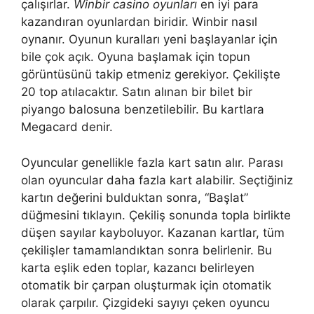
çalışırlar.
Winbir casino oyunları
en iyi para
kazandıran oyunlardan biridir. Winbir nasıl
oynanır. Oyunun kuralları yeni başlayanlar için
bile çok açık. Oyuna başlamak için topun
görüntüsünü takip etmeniz gerekiyor. Çekilişte
20 top atılacaktır. Satın alınan bir bilet bir
piyango balosuna benzetilebilir. Bu kartlara
Megacard denir.
Oyuncular genellikle fazla kart satın alır. Parası
olan oyuncular daha fazla kart alabilir. Seçtiğiniz
kartın değerini bulduktan sonra, “Başlat”
düğmesini tıklayın. Çekiliş sonunda topla birlikte
düşen sayılar kayboluyor. Kazanan kartlar, tüm
çekilişler tamamlandıktan sonra belirlenir. Bu
karta eşlik eden toplar, kazancı belirleyen
otomatik bir çarpan oluşturmak için otomatik
olarak çarpılır. Çizgideki sayıyı çeken oyuncu