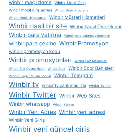
winbir maç izleme
Winbir Mobil Giriş
Winbir mobil giriş adresi
Winbir Mobil Programı
Winbir Müşteri Hizmetleri
Winbir Mobil Uygulaması
Winbir nasıl bir site
Winbir Nasıl Üye Olunur
Winbir para yatırma
Winbir para yatırma yöntemleri
Winbir Promosyon
winbir para çekme
winbir promosyon kodu
Winbir promosyonları
Winbir Slot Makineleri
Winbir Spor Bahisleri
Winbir Slot Oyunu Nedir
Winbir Spor
Winbir Telegram
Winbir Sıkça Sorulan Sorular
Winbir tv
winbir tv canli maç izle
winbir tv izle
Winbir Twitter
Winbir Web Sitesi
Winbir whatsapp
Winbir Yatırım
Winbir Yeni Adres
Winbir yeni adresi
Winbir Yeni Giriş
Winbir yeni güncel giriş