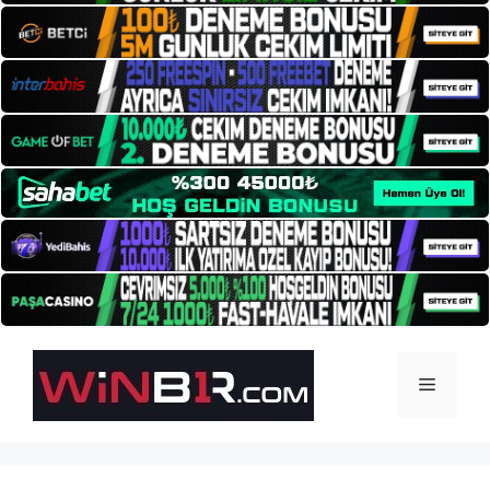
İçeriğe
atla
Menü