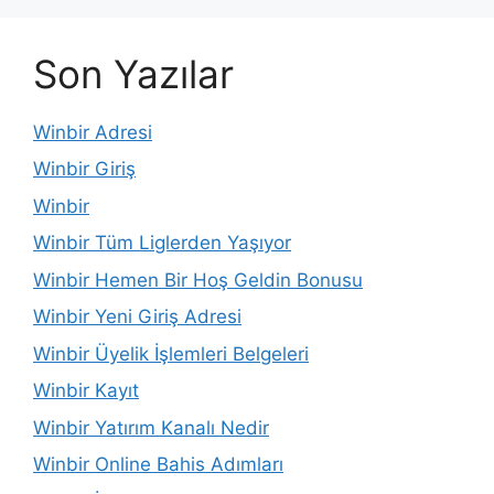
Son Yazılar
Winbir Adresi
Winbir Giriş
Winbir
Winbir Tüm Liglerden Yaşıyor
Winbir Hemen Bir Hoş Geldin Bonusu
Winbir Yeni Giriş Adresi
Winbir Üyelik İşlemleri Belgeleri
Winbir Kayıt
Winbir Yatırım Kanalı Nedir
Winbir Online Bahis Adımları