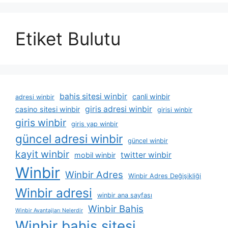
Etiket Bulutu
bahis sitesi winbir
canli winbir
adresi winbir
giris adresi winbir
casino sitesi winbir
girisi winbir
giris winbir
giris yap winbir
güncel adresi winbir
güncel winbir
kayit winbir
twitter winbir
mobil winbir
Winbir
Winbir Adres
Winbir Adres Değişikliği
Winbir adresi
winbir ana sayfası
Winbir Bahis
Winbir Avantajları Nelerdir
Winbir bahis sitesi