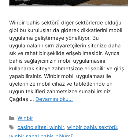
Winbir bahis sektörü diğer sektörlerde olduğu
gibi bu kuruluşlar da giderek dikkatlerini mobil
uygulama geliştirmeye yöneltiyor. Bu
uygulamaların sırrı ziyaretçilerin sitenize daha
sık ve rahat bir şekilde erişebilmesidir. Ayrıca
bahis sağlayıcınızın mobil uygulamasını
kullanarak siteye zahmetsizce erişebilir ve giriş
yapabilirsiniz. Winbir mobil uygulaması ile
üyelerinize mobil cihaz ve tabletlerinde en
uygun teklifleri zahmetsizce sunabilirsiniz.
Çağdaş …
Devamını oku…
Kategoriler
Winbir
Etiketler
casino sitesi winbir
,
winbir bahis sektörü
,
winbir sanal bahis bölümü