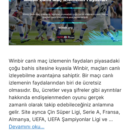
Winbir canlı maç izlemenin faydaları piyasadaki
çoğu bahis sitesine kıyasla Winbir, maçları canlı
izleyebilme avantajına sahiptir. Bir maçı canlı
izlemenin faydalarından biri de ücretsiz
olmasıdır. Bu, ücretler veya şifreler gibi ayrıntılar
hakkında endişelenmeden oyunu gerçek
zamanlı olarak takip edebileceğiniz anlamına
gelir. Site ayrıca Çin Süper Ligi, Serie A, Fransa,
Almanya, UEFA, UEFA Şampiyonlar Ligi ve …
Devamını oku…