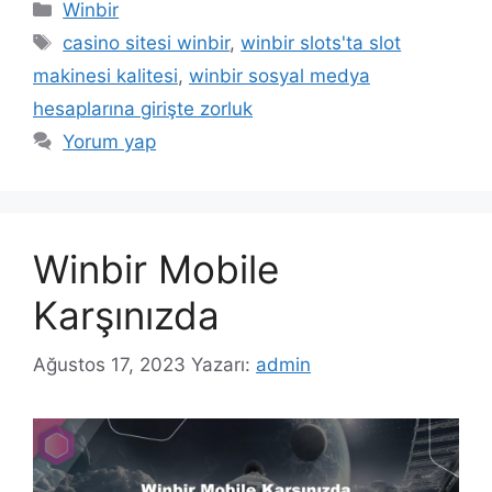
Kategoriler
Winbir
Etiketler
casino sitesi winbir
,
winbir slots'ta slot
makinesi kalitesi
,
winbir sosyal medya
hesaplarına girişte zorluk
Yorum yap
Winbir Mobile
Karşınızda
Ağustos 17, 2023
Yazarı:
admin