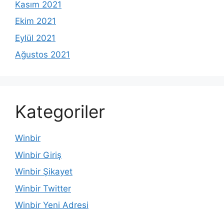
Kasım 2021
Ekim 2021
Eylül 2021
Ağustos 2021
Kategoriler
Winbir
Winbir Giriş
Winbir Şikayet
Winbir Twitter
Winbir Yeni Adresi