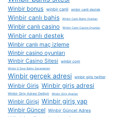
Winbir bonus
winbir canli
winbir canli destek
Winbir canlı bahis
Winbir Canlı Bahis Oranları
Winbir canlı casino
Winbir Canlı Casino Oyunları
Winbir canlı destek
Winbir canlı maç izleme
Winbir casino oyunları
Winbir Casino Sitesi
winbir com
Winbir E Spor Bahis Seçenekleri
Winbir gerçek adresi
winbir giris twitter
Winbir giriş adresi
Winbir Giriş
Winbir Giriş Adresi Değişti
Winbir Giriş Ayarları
Winbir giriş yap
Winbir Girişi
Winbir Güncel
Winbir Güncel Adres