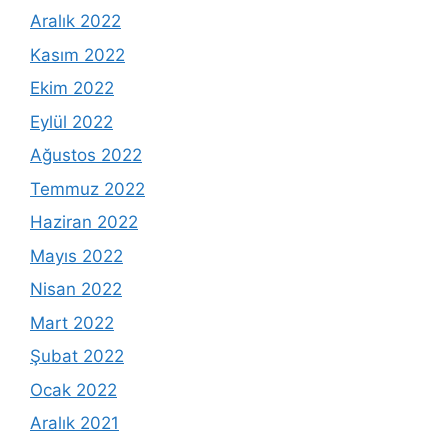
Aralık 2022
Kasım 2022
Ekim 2022
Eylül 2022
Ağustos 2022
Temmuz 2022
Haziran 2022
Mayıs 2022
Nisan 2022
Mart 2022
Şubat 2022
Ocak 2022
Aralık 2021