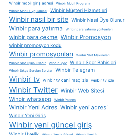
Winbir mobil giriş adresi
Winbir Mobil Programı
Winbir Müşteri Hizmetleri
Winbir Mobil Uygulaması
Winbir nasıl bir site
Winbir Nasıl Üye Olunur
Winbir para yatırma
Winbir para yatırma yöntemleri
Winbir Promosyon
winbir para çekme
winbir promosyon kodu
Winbir promosyonları
Winbir Slot Makineleri
Winbir Spor Bahisleri
Winbir Slot Oyunu Nedir
Winbir Spor
Winbir Telegram
Winbir Sıkça Sorulan Sorular
Winbir tv
winbir tv canli maç izle
winbir tv izle
Winbir Twitter
Winbir Web Sitesi
Winbir whatsapp
Winbir Yatırım
Winbir Yeni Adres
Winbir yeni adresi
Winbir Yeni Giriş
Winbir yeni güncel giriş
Winbir Üyelik
Winbir Üyelik Süreci
Winbir Üyeliği