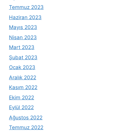
Temmuz 2023
Haziran 2023
Mayıs 2023
Nisan 2023
Mart 2023
Şubat 2023
Ocak 2023
Aralık 2022
Kasım 2022
Ekim 2022
Eylül 2022
Ağustos 2022
Temmuz 2022