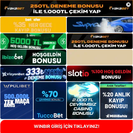
×
WINBIR GİRİŞ İÇİN TIKLAYINIZ!