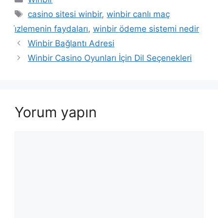
Etiketler
casino sitesi winbir
,
winbir canlı maç
i̇zlemenin faydaları
,
winbir ödeme sistemi nedir
Yazı
Winbir Bağlantı Adresi
dolaşımı
Winbir Casino Oyunları İçin Dil Seçenekleri
Yorum yapın
Yorum