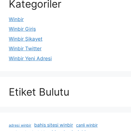
Kategoriler
Winbir
Winbir Giriş
Winbir Şikayet
Winbir Twitter
Winbir Yeni Adresi
Etiket Bulutu
bahis sitesi winbir
canli winbir
adresi winbir