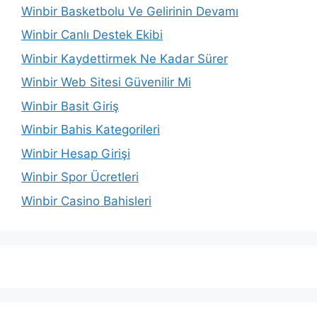
Winbir Basketbolu Ve Gelirinin Devamı
Winbir Canlı Destek Ekibi
Winbir Kaydettirmek Ne Kadar Sürer
Winbir Web Sitesi Güvenilir Mi
Winbir Basit Giriş
Winbir Bahis Kategorileri
Winbir Hesap Girişi
Winbir Spor Ücretleri
Winbir Casino Bahisleri