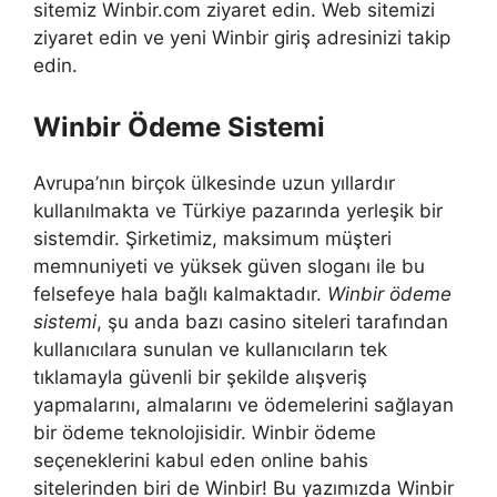
sitemiz Winbir.com ziyaret edin. Web sitemizi
ziyaret edin ve yeni Winbir giriş adresinizi takip
edin.
Winbir Ödeme Sistemi
Avrupa’nın birçok ülkesinde uzun yıllardır
kullanılmakta ve Türkiye pazarında yerleşik bir
sistemdir. Şirketimiz, maksimum müşteri
memnuniyeti ve yüksek güven sloganı ile bu
felsefeye hala bağlı kalmaktadır.
Winbir ödeme
sistemi
, şu anda bazı casino siteleri tarafından
kullanıcılara sunulan ve kullanıcıların tek
tıklamayla güvenli bir şekilde alışveriş
yapmalarını, almalarını ve ödemelerini sağlayan
bir ödeme teknolojisidir. Winbir ödeme
seçeneklerini kabul eden online bahis
sitelerinden biri de Winbir! Bu yazımızda Winbir