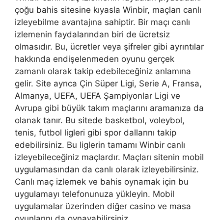
çoğu bahis sitesine kıyasla Winbir, maçları canlı
izleyebilme avantajına sahiptir. Bir maçı canlı
izlemenin faydalarından biri de ücretsiz
olmasıdır. Bu, ücretler veya şifreler gibi ayrıntılar
hakkında endişelenmeden oyunu gerçek
zamanlı olarak takip edebileceğiniz anlamına
gelir. Site ayrıca Çin Süper Ligi, Serie A, Fransa,
Almanya, UEFA, UEFA Şampiyonlar Ligi ve
Avrupa gibi büyük takım maçlarını aramanıza da
olanak tanır. Bu sitede basketbol, ​​voleybol,
tenis, futbol ligleri gibi spor dallarını takip
edebilirsiniz. Bu liglerin tamamı Winbir canlı
izleyebileceğiniz maçlardır. Maçları sitenin mobil
uygulamasından da canlı olarak izleyebilirsiniz.
Canlı maç izlemek ve bahis oynamak için bu
uygulamayı telefonunuza yükleyin. Mobil
uygulamalar üzerinden diğer casino ve masa
oyunlarını da oynayabilirsiniz.