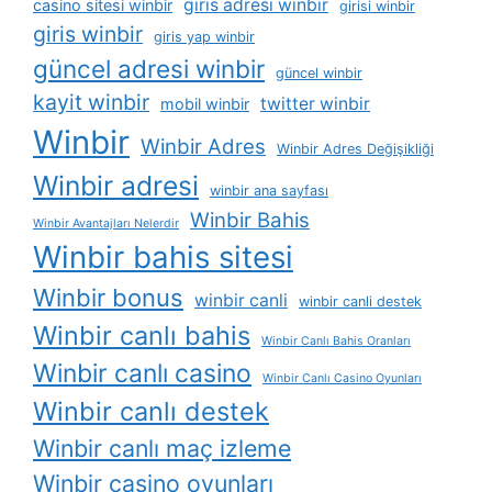
giris adresi winbir
casino sitesi winbir
girisi winbir
giris winbir
giris yap winbir
güncel adresi winbir
güncel winbir
kayit winbir
twitter winbir
mobil winbir
Winbir
Winbir Adres
Winbir Adres Değişikliği
Winbir adresi
winbir ana sayfası
Winbir Bahis
Winbir Avantajları Nelerdir
Winbir bahis sitesi
Winbir bonus
winbir canli
winbir canli destek
Winbir canlı bahis
Winbir Canlı Bahis Oranları
Winbir canlı casino
Winbir Canlı Casino Oyunları
Winbir canlı destek
Winbir canlı maç izleme
Winbir casino oyunları