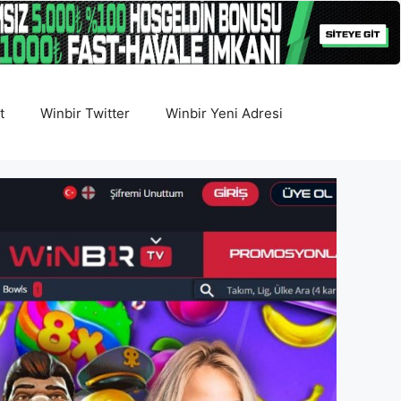
t
Winbir Twitter
Winbir Yeni Adresi