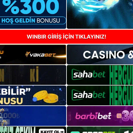
WINBIR GİRİŞ İÇİN TIKLAYINIZ!