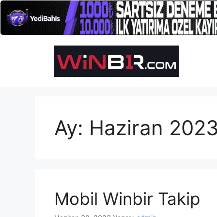
İçeriğe
atla
Ay:
Haziran 202
Mobil Winbir Takip