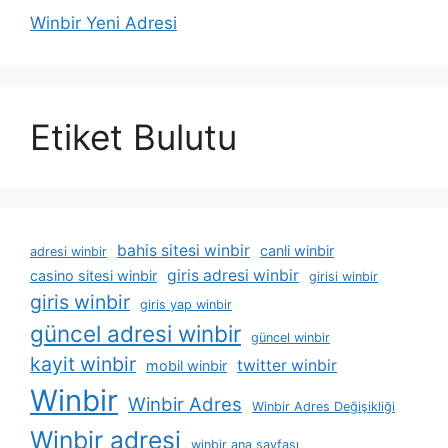
Winbir Yeni Adresi
Etiket Bulutu
bahis sitesi winbir
canli winbir
adresi winbir
giris adresi winbir
casino sitesi winbir
girisi winbir
giris winbir
giris yap winbir
güncel adresi winbir
güncel winbir
kayit winbir
twitter winbir
mobil winbir
Winbir
Winbir Adres
Winbir Adres Değişikliği
Winbir adresi
winbir ana sayfası