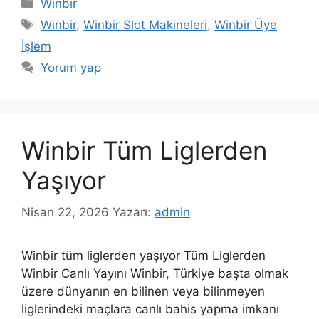
Kategoriler
Winbir
Etiketler
Winbir
,
Winbir Slot Makineleri
,
Winbir Üye
İşlem
Yorum yap
Winbir Tüm Liglerden
Yaşıyor
Nisan 22, 2026
Yazarı:
admin
Winbir tüm liglerden yaşıyor Tüm Liglerden
Winbir Canlı Yayını Winbir, Türkiye başta olmak
üzere dünyanın en bilinen veya bilinmeyen
liglerindeki maçlara canlı bahis yapma imkanı