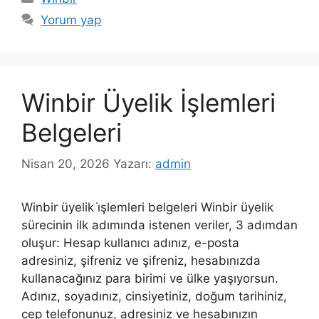
Yorum yap
Winbir Üyelik İşlemleri
Belgeleri
Nisan 20, 2026
Yazarı:
admin
Winbir üyelik i̇şlemleri belgeleri Winbir üyelik
sürecinin ilk adımında istenen veriler, 3 adımdan
oluşur: Hesap kullanıcı adınız, e-posta
adresiniz, şifreniz ve şifreniz, hesabınızda
kullanacağınız para birimi ve ülke yaşıyorsun.
Adınız, soyadınız, cinsiyetiniz, doğum tarihiniz,
cep telefonunuz, adresiniz ve hesabınızın