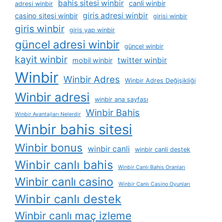
bahis sitesi winbir
canli winbir
adresi winbir
giris adresi winbir
casino sitesi winbir
girisi winbir
giris winbir
giris yap winbir
güncel adresi winbir
güncel winbir
kayit winbir
twitter winbir
mobil winbir
Winbir
Winbir Adres
Winbir Adres Değişikliği
Winbir adresi
winbir ana sayfası
Winbir Bahis
Winbir Avantajları Nelerdir
Winbir bahis sitesi
Winbir bonus
winbir canli
winbir canli destek
Winbir canlı bahis
Winbir Canlı Bahis Oranları
Winbir canlı casino
Winbir Canlı Casino Oyunları
Winbir canlı destek
Winbir canlı maç izleme