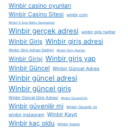
Winbir casino oyunları
Winbir Casino Sitesi
winbir com
Winbir E Spor Bahis Seçenekleri
Winbir gerçek adresi
winbir giris twitter
Winbir giriş adresi
Winbir Giriş
Winbir Giriş Adresi Değişti
Winbir Giriş Ayarları
Winbir giriş yap
Winbir Girişi
Winbir Güncel
Winbir Güncel Adres
Winbir güncel adresi
Winbir güncel giriş
Winbir Güncel Giriş Adresi
Winbir Güvenilirlik
Winbir güvenilir mi
Winbir Güvenlir mi
Winbir Kayıt
winbir instagram
Winbir kaç oldu
Winbir lisansı