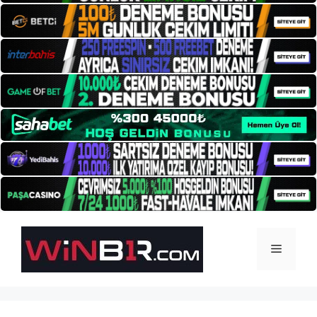
İçeriğe
atla
Menü