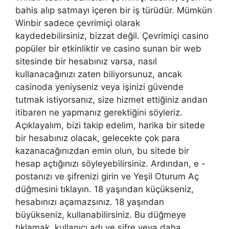
bahis alıp satmayı içeren bir iş türüdür. Mümkün
Winbir sadece çevrimiçi olarak
kaydedebilirsiniz, bizzat değil. Çevrimiçi casino
popüler bir etkinliktir ve casino sunan bir web
sitesinde bir hesabınız varsa, nasıl
kullanacağınızı zaten biliyorsunuz, ancak
casinoda yeniyseniz veya işinizi güvende
tutmak istiyorsanız, size hizmet ettiğiniz andan
itibaren ne yapmanız gerektiğini söyleriz.
Açıklayalım, bizi takip edelim, harika bir sitede
bir hesabınız olacak, gelecekte çok para
kazanacağınızdan emin olun, bu sitede bir
hesap açtığınızı söyleyebilirsiniz. Ardından, e -
postanızı ve şifrenizi girin ve Yeşil Oturum Aç
düğmesini tıklayın. 18 yaşından küçükseniz,
hesabınızı açamazsınız. 18 yaşından
büyükseniz, kullanabilirsiniz. Bu düğmeye
tıklamak, kullanıcı adı ve şifre veya daha