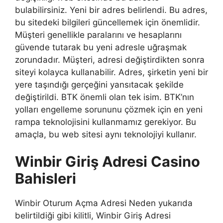
bulabilirsiniz. Yeni bir adres belirlendi. Bu adres,
bu sitedeki bilgileri güncellemek için önemlidir.
Müşteri genellikle paralarını ve hesaplarını
güvende tutarak bu yeni adresle uğraşmak
zorundadır. Müşteri, adresi değiştirdikten sonra
siteyi kolayca kullanabilir. Adres, şirketin yeni bir
yere taşındığı gerçeğini yansıtacak şekilde
değiştirildi. BTK önemli olan tek isim. BTK’nın
yolları engelleme sorununu çözmek için en yeni
rampa teknolojisini kullanmamız gerekiyor. Bu
amaçla, bu web sitesi aynı teknolojiyi kullanır.
Winbir Giriş Adresi Casino
Bahisleri
Winbir Oturum Açma Adresi Neden yukarıda
belirtildiği gibi kilitli, Winbir Giriş Adresi