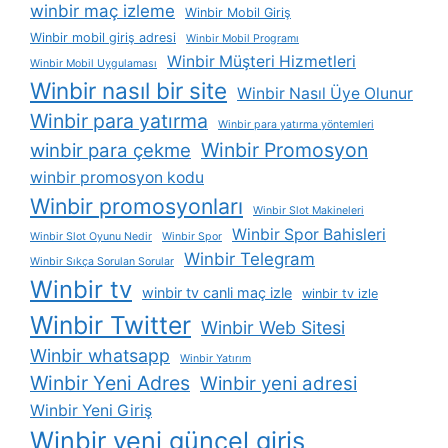
winbir maç izleme
Winbir Mobil Giriş
Winbir mobil giriş adresi
Winbir Mobil Programı
Winbir Müşteri Hizmetleri
Winbir Mobil Uygulaması
Winbir nasıl bir site
Winbir Nasıl Üye Olunur
Winbir para yatırma
Winbir para yatırma yöntemleri
Winbir Promosyon
winbir para çekme
winbir promosyon kodu
Winbir promosyonları
Winbir Slot Makineleri
Winbir Spor Bahisleri
Winbir Slot Oyunu Nedir
Winbir Spor
Winbir Telegram
Winbir Sıkça Sorulan Sorular
Winbir tv
winbir tv canli maç izle
winbir tv izle
Winbir Twitter
Winbir Web Sitesi
Winbir whatsapp
Winbir Yatırım
Winbir Yeni Adres
Winbir yeni adresi
Winbir Yeni Giriş
Winbir yeni güncel giriş