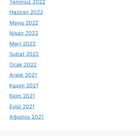
Temmuz 2022
Haziran 2022
Mayıs 2022
Nisan 2022
Mart 2022
Şubat 2022
Ocak 2022
Aralık 2021
Kasım 2021
Ekim 2021
Eylül 2021
Ağustos 2021