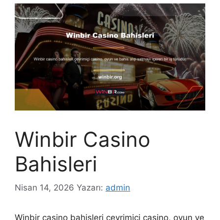
Winbir Casino
Bahisleri
Nisan 14, 2026
Yazarı:
admin
Winbir casino bahisleri çevrimiçi casino, oyun ve