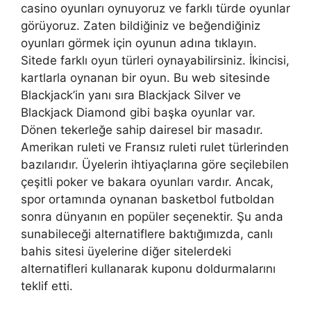
casino oyunları oynuyoruz ve farklı türde oyunlar
görüyoruz. Zaten bildiğiniz ve beğendiğiniz
oyunları görmek için oyunun adına tıklayın.
Sitede farklı oyun türleri oynayabilirsiniz. İkincisi,
kartlarla oynanan bir oyun. Bu web sitesinde
Blackjack’in yanı sıra Blackjack Silver ve
Blackjack Diamond gibi başka oyunlar var.
Dönen tekerleğe sahip dairesel bir masadır.
Amerikan ruleti ve Fransız ruleti rulet türlerinden
bazılarıdır. Üyelerin ihtiyaçlarına göre seçilebilen
çeşitli poker ve bakara oyunları vardır. Ancak,
spor ortamında oynanan basketbol futboldan
sonra dünyanın en popüler seçenektir. Şu anda
sunabileceği alternatiflere baktığımızda, canlı
bahis sitesi üyelerine diğer sitelerdeki
alternatifleri kullanarak kuponu doldurmalarını
teklif etti.