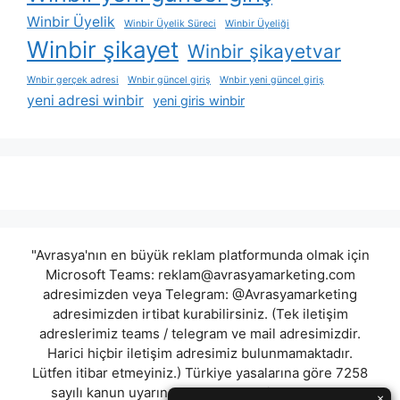
Winbir Üyelik
Winbir Üyelik Süreci
Winbir Üyeliği
Winbir şikayet
Winbir şikayetvar
Wnbir gerçek adresi
Wnbir güncel giriş
Wnbir yeni güncel giriş
yeni adresi winbir
yeni giris winbir
"Avrasya'nın en büyük reklam platformunda olmak için
Microsoft Teams:
reklam@avrasyamarketing.com
adresimizden veya Telegram: @Avrasyamarketing
adresimizden irtibat kurabilirsiniz. (Tek iletişim
adreslerimiz teams / telegram ve mail adresimizdir.
Harici hiçbir iletişim adresimiz bulunmamaktadır.
Lütfen itibar etmeyiniz.) Türkiye yasalarına göre 7258
sayılı kanun uyarınca yasa dışı bahis oynamanın