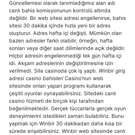
Güncellemesi olarak tanımladığımız alan adı
canlı bahis komisyonunun kontrolü altında
değildir. Bir web sitesi adresi engellenirse, bahis
sitesi 30 dakika içinde hızla yeni bir adres
oluşturur. Adres hafta içi değişti. Mümkün olan
bazen adresler farklı olabilir, örneğin, hafta
sonları veya diğer saat dilimlerinde açık değildir.
Hiçbir adresin engellenmediği tek gün hafta içi
idi. Akşam adreslerinin değiştirilmesine izin
verilmedi. Site casinoda çok iş yaptı.
Winbir giriş
adresi casino bahisleri
Casino’nun web
sitesinde onları yapan programı kullanarak
çeşitli oyunlar oynayabilirsiniz. Sitedeki canlı
casino hizmeti de birçok kişi tarafından
beğenilmektedir. Gerçek tüccarlarla gerçek oyun
deneyimlerini istedikleri zaman bulabiliriz. Bunu
yapmak için Winbir 30 dakikadan daha kısa bir
sürede erişebilirsiniz. Winbir web sitesinde canlı