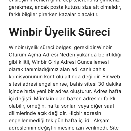
gerekmez, ancak posta kutusu size ait olmalıdır,
farklı bilgiler girerken kazalar olacaktır.
Winbir Üyelik Süreci
Winbir üyelik süreci belgesi gereklidir.Winbir
Oturum Açma Adresi Neden yukarıda belirtildiği
gibi kilitli, Winbir Giriş Adresi Güncellemesi
olarak tanımladığımız alan adı canlı bahis
komisyonunun kontrolü altında değildir. Bir web
sitesi adresi engellenirse, bahis sitesi 30 dakika
içinde hızla yeni bir adres oluşturur. Adres hafta
içi değişti. Mümkün olan bazen adresler farklı
olabilir, örneğin, hafta sonları veya diğer saat
dilimlerinde açık değildir. Hiçbir adresin
engellenmediği tek gün hafta içi idi. Akşam
adreslerinin değiştirilmesine izin verilmedi. Site