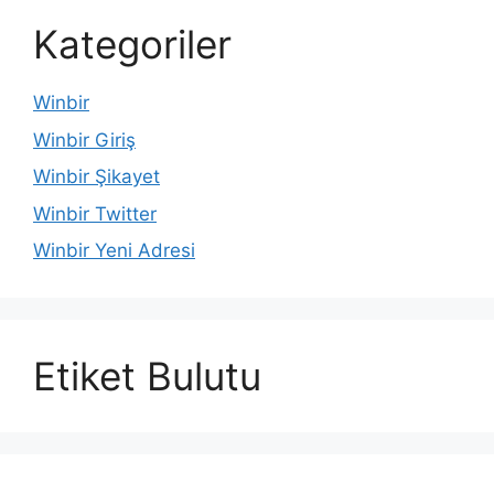
Kategoriler
Winbir
Winbir Giriş
Winbir Şikayet
Winbir Twitter
Winbir Yeni Adresi
Etiket Bulutu