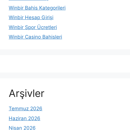
Winbir Bahis Kategorileri
Winbir Hesap Girişi
Winbir Spor Ücretleri
Winbir Casino Bahisleri
Arşivler
Temmuz 2026
Haziran 2026
Nisan 2026