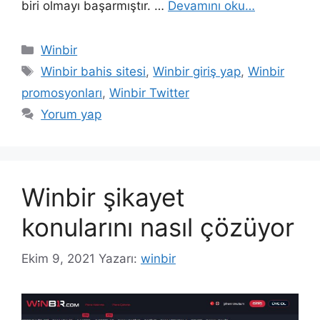
biri olmayı başarmıştır. …
Devamını oku…
Kategoriler
Winbir
Etiketler
Winbir bahis sitesi
,
Winbir giriş yap
,
Winbir
promosyonları
,
Winbir Twitter
Yorum yap
Winbir şikayet
konularını nasıl çözüyor
Ekim 9, 2021
Yazarı:
winbir