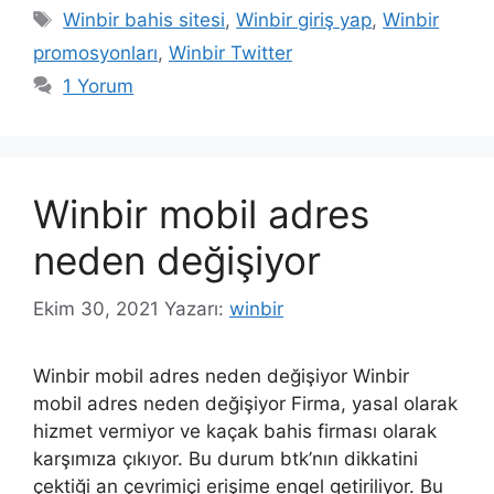
Etiketler
Winbir bahis sitesi
,
Winbir giriş yap
,
Winbir
promosyonları
,
Winbir Twitter
1 Yorum
Winbir mobil adres
neden değişiyor
Ekim 30, 2021
Yazarı:
winbir
Winbir mobil adres neden değişiyor Winbir
mobil adres neden değişiyor Firma, yasal olarak
hizmet vermiyor ve kaçak bahis firması olarak
karşımıza çıkıyor. Bu durum btk’nın dikkatini
çektiği an çevrimiçi erişime engel getiriliyor. Bu