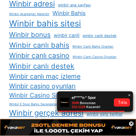
Winbir adresi
winbir ana sayfası
Winbir Bahis
Winbir Avantajları Nelerdir
Winbir bahis sitesi
Winbir bonus
winbir canli
winbir canli destek
Winbir canlı bahis
Winbir Canlı Bahis Oranları
Winbir canlı casino
Winbir Canlı Casino Oyunları
Winbir canlı destek
Winbir canlı maç izleme
Winbir casino oyunları
Winbir Casino Sitesi
winbir com
Winbir E Spor Bahis Seçenekleri
Winbir gerçek adresi
winbir giris twitter
Winbir giriş adresi
×
Winbir Giriş
Winbir Giriş Adresi Değişti
Winbir Giriş Ayarları