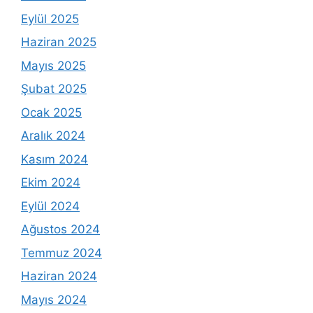
Eylül 2025
Haziran 2025
Mayıs 2025
Şubat 2025
Ocak 2025
Aralık 2024
Kasım 2024
Ekim 2024
Eylül 2024
Ağustos 2024
Temmuz 2024
Haziran 2024
Mayıs 2024