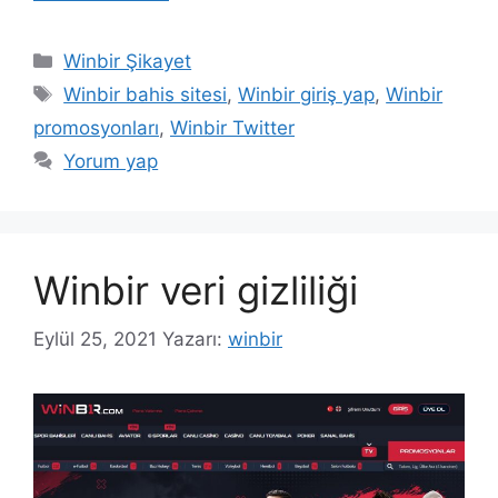
Kategoriler
Winbir Şikayet
Etiketler
Winbir bahis sitesi
,
Winbir giriş yap
,
Winbir
promosyonları
,
Winbir Twitter
Yorum yap
Winbir veri gizliliği
Eylül 25, 2021
Yazarı:
winbir