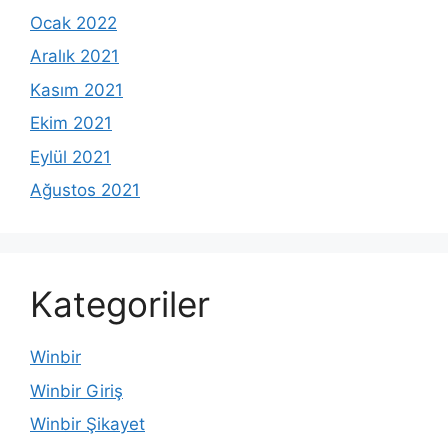
Ocak 2022
Aralık 2021
Kasım 2021
Ekim 2021
Eylül 2021
Ağustos 2021
Kategoriler
Winbir
Winbir Giriş
Winbir Şikayet