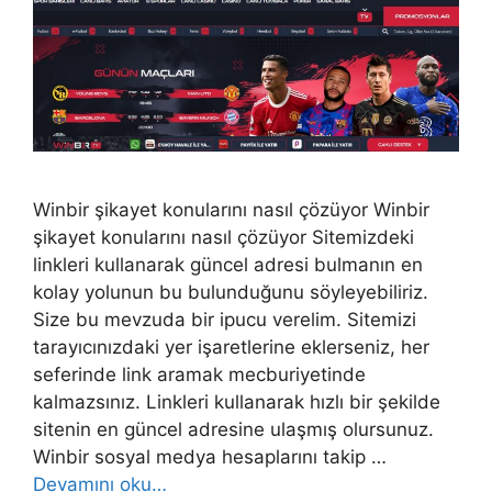
Winbir şikayet konularını nasıl çözüyor Winbir
şikayet konularını nasıl çözüyor Sitemizdeki
linkleri kullanarak güncel adresi bulmanın en
kolay yolunun bu bulunduğunu söyleyebiliriz.
Size bu mevzuda bir ipucu verelim. Sitemizi
tarayıcınızdaki yer işaretlerine eklerseniz, her
seferinde link aramak mecburiyetinde
kalmazsınız. Linkleri kullanarak hızlı bir şekilde
sitenin en güncel adresine ulaşmış olursunuz.
Winbir sosyal medya hesaplarını takip …
Devamını oku…