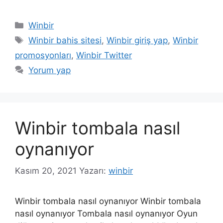
Kategoriler
Winbir
Etiketler
Winbir bahis sitesi
,
Winbir giriş yap
,
Winbir
promosyonları
,
Winbir Twitter
Yorum yap
Winbir tombala nasıl
oynanıyor
Kasım 20, 2021
Yazarı:
winbir
Winbir tombala nasıl oynanıyor Winbir tombala
nasıl oynanıyor Tombala nasıl oynanıyor Oyun