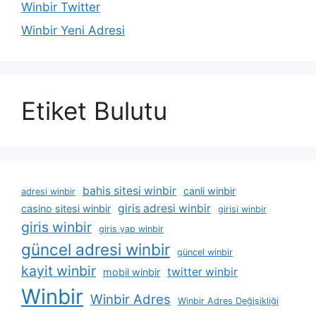
Winbir Twitter
Winbir Yeni Adresi
Etiket Bulutu
bahis sitesi winbir
canli winbir
adresi winbir
giris adresi winbir
casino sitesi winbir
girisi winbir
giris winbir
giris yap winbir
güncel adresi winbir
güncel winbir
kayit winbir
twitter winbir
mobil winbir
Winbir
Winbir Adres
Winbir Adres Değişikliği