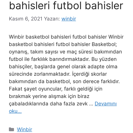
bahisleri futbol bahisler
Kasım 6, 2021
Yazarı:
winbir
Winbir basketbol bahisleri futbol bahisler Winbir
basketbol bahisleri futbol bahisler Basketbol;
oynanış, takım sayısı ve maç süresi bakımından
futbol ile farklılık barındırmaktadır. Bu yüzden
bahisçiler, başlarda genel olarak adapte olma
sürecinde zorlanmaktadır. İçerdiği skorlar
bakımından da basketbol, son derece farklıdır.
Fakat şayet oyuncular, farklı geldiği için
bırakmak yerine alışmak için biraz
çabaladıklarında daha fazla zevk …
Devamını
oku…
Kategoriler
Winbir