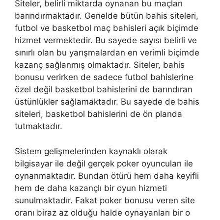
Siteler, belirli miktarda oynanan bu maçları
barındırmaktadır. Genelde bütün bahis siteleri,
futbol ve basketbol maç bahisleri açık biçimde
hizmet vermektedir. Bu sayede sayısı belirli ve
sınırlı olan bu yarışmalardan en verimli biçimde
kazanç sağlanmış olmaktadır. Siteler, bahis
bonusu verirken de sadece futbol bahislerine
özel değil basketbol bahislerini de barındıran
üstünlükler sağlamaktadır. Bu sayede de bahis
siteleri, basketbol bahislerini de ön planda
tutmaktadır.
Sistem gelişmelerinden kaynaklı olarak
bilgisayar ile değil gerçek poker oyuncuları ile
oynanmaktadır. Bundan ötürü hem daha keyifli
hem de daha kazançlı bir oyun hizmeti
sunulmaktadır. Fakat poker bonusu veren site
oranı biraz az olduğu halde oynayanları bir o