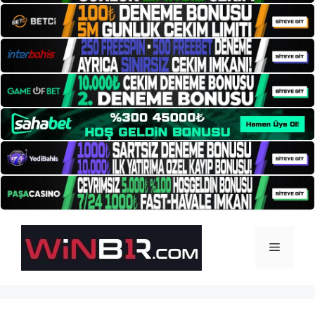
İçeriğe
atla
Menü