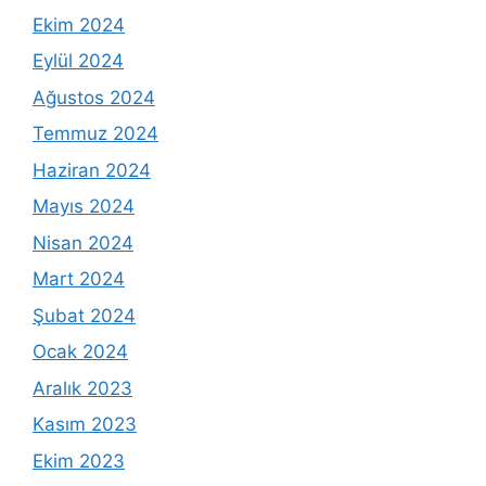
Ekim 2024
Eylül 2024
Ağustos 2024
Temmuz 2024
Haziran 2024
Mayıs 2024
Nisan 2024
Mart 2024
Şubat 2024
Ocak 2024
Aralık 2023
Kasım 2023
Ekim 2023