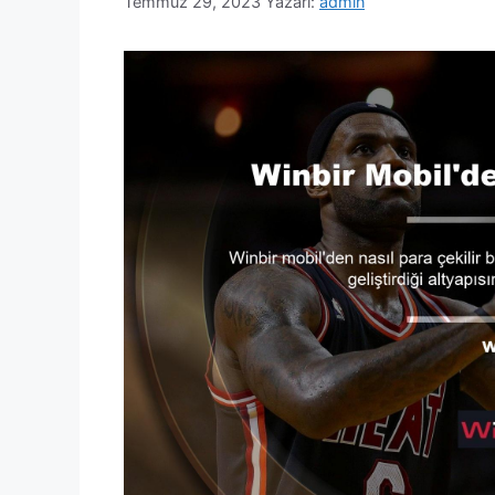
Temmuz 29, 2023
Yazarı:
admin