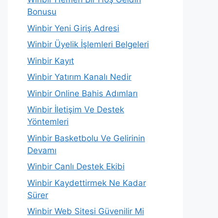
Bonusu
Winbir Yeni Giriş Adresi
Winbir Üyelik İşlemleri Belgeleri
Winbir Kayıt
Winbir Yatırım Kanalı Nedir
Winbir Online Bahis Adımları
Winbir İletişim Ve Destek
Yöntemleri
Winbir Basketbolu Ve Gelirinin
Devamı
Winbir Canlı Destek Ekibi
Winbir Kaydettirmek Ne Kadar
Sürer
Winbir Web Sitesi Güvenilir Mi