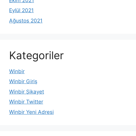
Ekim 2021
Eylül 2021
Ağustos 2021
Kategoriler
Winbir
Winbir Giriş
Winbir Şikayet
Winbir Twitter
Winbir Yeni Adresi