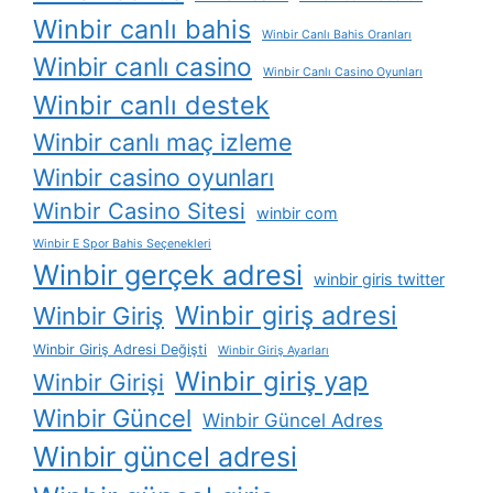
Winbir canlı bahis
Winbir Canlı Bahis Oranları
Winbir canlı casino
Winbir Canlı Casino Oyunları
Winbir canlı destek
Winbir canlı maç izleme
Winbir casino oyunları
Winbir Casino Sitesi
winbir com
Winbir E Spor Bahis Seçenekleri
Winbir gerçek adresi
winbir giris twitter
Winbir giriş adresi
Winbir Giriş
Winbir Giriş Adresi Değişti
Winbir Giriş Ayarları
Winbir giriş yap
Winbir Girişi
Winbir Güncel
Winbir Güncel Adres
Winbir güncel adresi