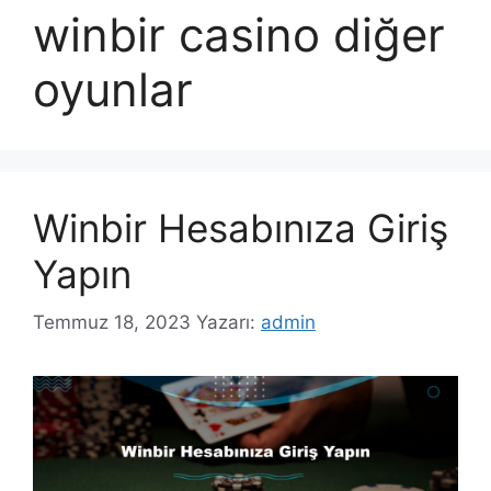
winbir casino diğer
oyunlar
Winbir Hesabınıza Giriş
Yapın
Temmuz 18, 2023
Yazarı:
admin