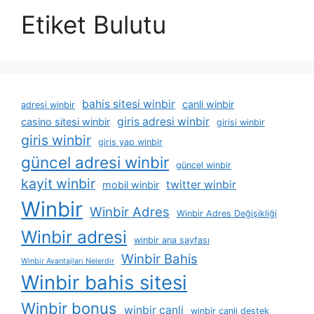
Etiket Bulutu
bahis sitesi winbir
canli winbir
adresi winbir
giris adresi winbir
casino sitesi winbir
girisi winbir
giris winbir
giris yap winbir
güncel adresi winbir
güncel winbir
kayit winbir
twitter winbir
mobil winbir
Winbir
Winbir Adres
Winbir Adres Değişikliği
Winbir adresi
winbir ana sayfası
Winbir Bahis
Winbir Avantajları Nelerdir
Winbir bahis sitesi
Winbir bonus
winbir canli
winbir canli destek