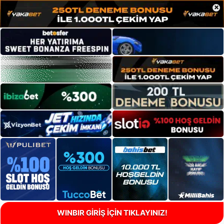
×
WINBIR GİRİŞ İÇİN TIKLAYINIZ!