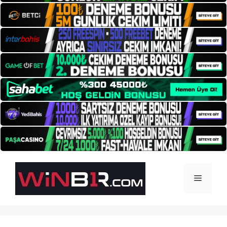
İçeriğe
atla
Menü