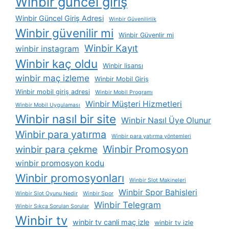
Winbir güncel giriş
Winbir Güncel Giriş Adresi
Winbir Güvenilirlik
Winbir güvenilir mi
Winbir Güvenlir mi
Winbir Kayıt
winbir instagram
Winbir kaç oldu
Winbir lisansı
winbir maç izleme
Winbir Mobil Giriş
Winbir mobil giriş adresi
Winbir Mobil Programı
Winbir Müşteri Hizmetleri
Winbir Mobil Uygulaması
Winbir nasıl bir site
Winbir Nasıl Üye Olunur
Winbir para yatırma
Winbir para yatırma yöntemleri
Winbir Promosyon
winbir para çekme
winbir promosyon kodu
Winbir promosyonları
Winbir Slot Makineleri
Winbir Spor Bahisleri
Winbir Slot Oyunu Nedir
Winbir Spor
Winbir Telegram
Winbir Sıkça Sorulan Sorular
Winbir tv
winbir tv canli maç izle
winbir tv izle