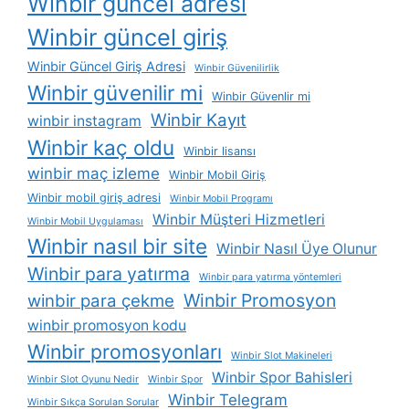
Winbir güncel adresi
Winbir güncel giriş
Winbir Güncel Giriş Adresi
Winbir Güvenilirlik
Winbir güvenilir mi
Winbir Güvenlir mi
Winbir Kayıt
winbir instagram
Winbir kaç oldu
Winbir lisansı
winbir maç izleme
Winbir Mobil Giriş
Winbir mobil giriş adresi
Winbir Mobil Programı
Winbir Müşteri Hizmetleri
Winbir Mobil Uygulaması
Winbir nasıl bir site
Winbir Nasıl Üye Olunur
Winbir para yatırma
Winbir para yatırma yöntemleri
Winbir Promosyon
winbir para çekme
winbir promosyon kodu
Winbir promosyonları
Winbir Slot Makineleri
Winbir Spor Bahisleri
Winbir Slot Oyunu Nedir
Winbir Spor
Winbir Telegram
Winbir Sıkça Sorulan Sorular