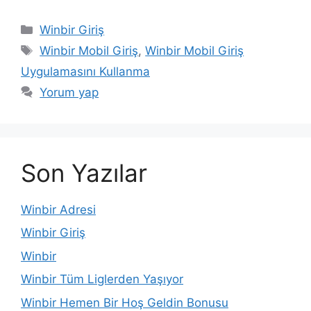
Kategoriler
Winbir Giriş
Etiketler
Winbir Mobil Giriş
,
Winbir Mobil Giriş
Uygulamasını Kullanma
Yorum yap
Son Yazılar
Winbir Adresi
Winbir Giriş
Winbir
Winbir Tüm Liglerden Yaşıyor
Winbir Hemen Bir Hoş Geldin Bonusu