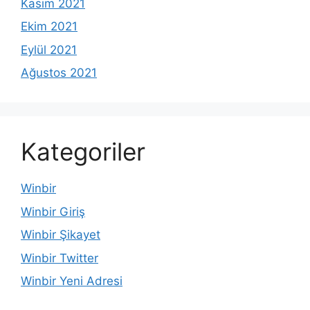
Kasım 2021
Ekim 2021
Eylül 2021
Ağustos 2021
Kategoriler
Winbir
Winbir Giriş
Winbir Şikayet
Winbir Twitter
Winbir Yeni Adresi