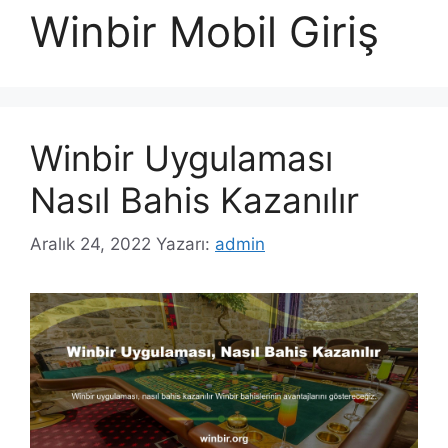
Winbir Mobil Giriş
Winbir Uygulaması
Nasıl Bahis Kazanılır
Aralık 24, 2022
Yazarı:
admin