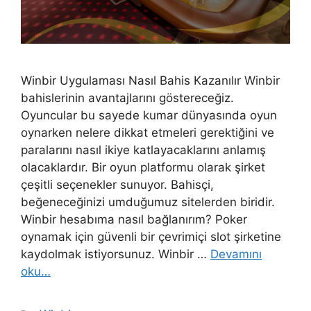
Winbir Uygulaması Nasıl Bahis Kazanılır Winbir
bahislerinin avantajlarını göstereceğiz.
Oyuncular bu sayede kumar dünyasında oyun
oynarken nelere dikkat etmeleri gerektiğini ve
paralarını nasıl ikiye katlayacaklarını anlamış
olacaklardır. Bir oyun platformu olarak şirket
çeşitli seçenekler sunuyor. Bahisçi,
beğeneceğinizi umduğumuz sitelerden biridir.
Winbir hesabıma nasıl bağlanırım? Poker
oynamak için güvenli bir çevrimiçi slot şirketine
kaydolmak istiyorsunuz. Winbir …
Devamını
oku…