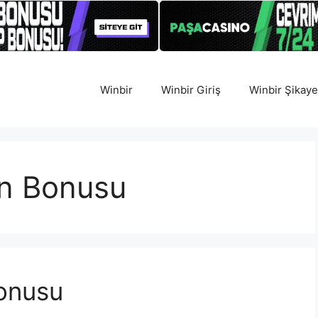
Winbir
Winbir Giriş
Winbir Şikaye
in Bonusu
Bonusu