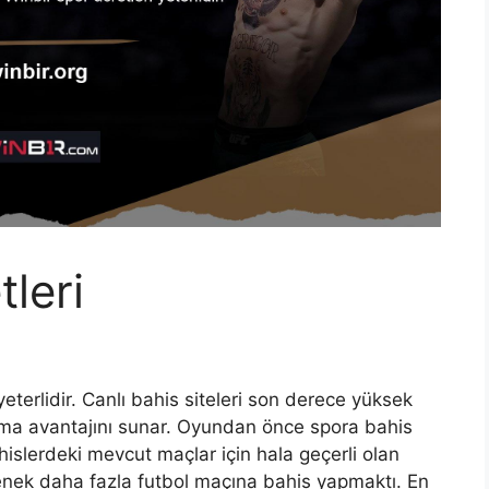
leri
yeterlidir. Canlı bahis siteleri son derece yüksek
urma avantajını sunar. Oyundan önce spora bahis
hislerdeki mevcut maçlar için hala geçerli olan
eçenek daha fazla futbol maçına bahis yapmaktı. En