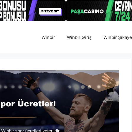
Winbir
Winbir Giriş
Winbir Şikaye