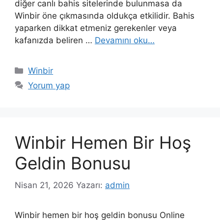
diğer canlı bahis sitelerinde bulunmasa da
Winbir öne çıkmasında oldukça etkilidir. Bahis
yaparken dikkat etmeniz gerekenler veya
kafanızda beliren …
Devamını oku…
Kategoriler
Winbir
Yorum yap
Winbir Hemen Bir Hoş
Geldin Bonusu
Nisan 21, 2026
Yazarı:
admin
Winbir hemen bir hoş geldin bonusu Online