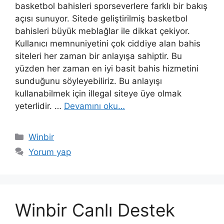
basketbol bahisleri sporseverlere farklı bir bakış
açısı sunuyor. Sitede geliştirilmiş basketbol
bahisleri büyük meblağlar ile dikkat çekiyor.
Kullanıcı memnuniyetini çok ciddiye alan bahis
siteleri her zaman bir anlayışa sahiptir. Bu
yüzden her zaman en iyi basit bahis hizmetini
sunduğunu söyleyebiliriz. Bu anlayışı
kullanabilmek için illegal siteye üye olmak
yeterlidir. …
Devamını oku…
Kategoriler
Winbir
Yorum yap
Winbir Canlı Destek