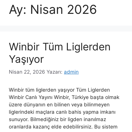
Ay:
Nisan 2026
Winbir Tüm Liglerden
Yaşıyor
Nisan 22, 2026
Yazarı:
admin
Winbir tüm liglerden yaşıyor Tüm Liglerden
Winbir Canlı Yayını Winbir, Türkiye başta olmak
üzere dünyanın en bilinen veya bilinmeyen
liglerindeki maçlara canlı bahis yapma imkanı
sunuyor. Bilmediğiniz bir ligden inanılmaz
oranlarda kazanç elde edebilirsiniz. Bu sistem