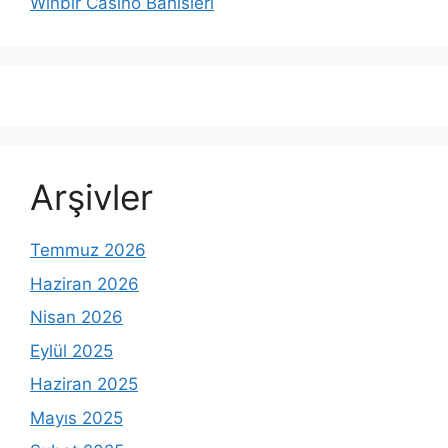
Winbir Casino Bahisleri
Arşivler
Temmuz 2026
Haziran 2026
Nisan 2026
Eylül 2025
Haziran 2025
Mayıs 2025