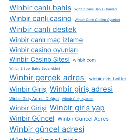
Winbir canlı bahis
Winbir Canlı Bahis Oranları
Winbir canlı casino
Winbir Canlı Casino Oyunları
Winbir canlı destek
Winbir canlı maç izleme
Winbir casino oyunları
Winbir Casino Sitesi
winbir com
Winbir E Spor Bahis Seçenekleri
Winbir gerçek adresi
winbir giris twitter
Winbir giriş adresi
Winbir Giriş
Winbir Giriş Adresi Değişti
Winbir Giriş Ayarları
Winbir giriş yap
Winbir Girişi
Winbir Güncel
Winbir Güncel Adres
Winbir güncel adresi