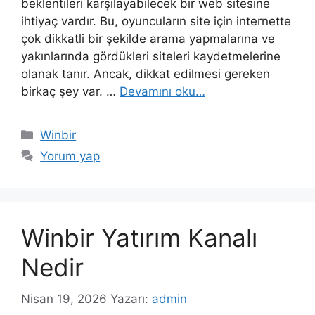
beklentileri karşılayabilecek bir web sitesine
ihtiyaç vardır. Bu, oyuncuların site için internette
çok dikkatli bir şekilde arama yapmalarına ve
yakınlarında gördükleri siteleri kaydetmelerine
olanak tanır. Ancak, dikkat edilmesi gereken
birkaç şey var. …
Devamını oku…
Kategoriler
Winbir
Yorum yap
Winbir Yatırım Kanalı
Nedir
Nisan 19, 2026
Yazarı:
admin