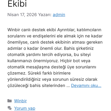
Ekibi
Nisan 17, 2026
Yazarı:
admin
Winbir canlı destek ekibi Ayrıntılar, katılımcıların
sorularını ve endişelerini ele almak için ne kadar
önemliyse, canlı destek ekibinin atması gereken
adımlar o kadar önemli olur. Bahis şirketiniz
otomatik yardımı tercih ediyorsa, bu siteyi
kullanmanızı önermiyoruz. Hiçbir bot veya
otomatik mesajlaşma desteği üye sorunlarını
çözemez. Sürekli farklı birimlere
yönlendirildiğiniz veya sorunun süresiz olarak
çözüleceği bahis sitelerinden …
Devamını oku…
Kategoriler
Winbir
Yorum yap