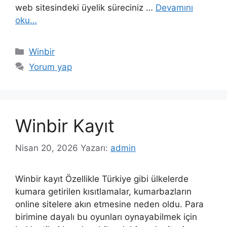
web sitesindeki üyelik süreciniz …
Devamını
oku…
Kategoriler
Winbir
Yorum yap
Winbir Kayıt
Nisan 20, 2026
Yazarı:
admin
Winbir kayıt Özellikle Türkiye gibi ülkelerde
kumara getirilen kısıtlamalar, kumarbazların
online sitelere akın etmesine neden oldu. Para
birimine dayalı bu oyunları oynayabilmek için