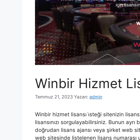
Winbir Hizmet Lis
Temmuz 21, 2023
Yazarı:
admin
Winbir hizmet lisansı i̇steği sitenizin lis
lisansınızı sorgulayabilirsiniz. Bunun ayrı bi
doğrudan lisans ajansı veya şirket web sites
web sitesinde listelenen lisans numarası 