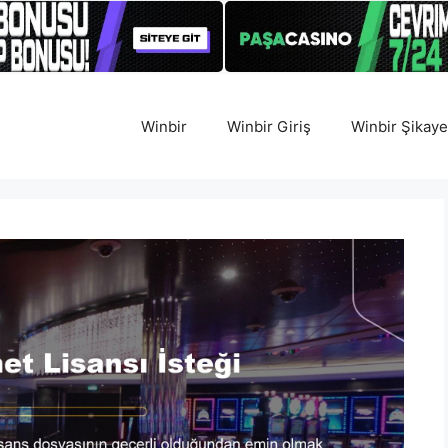
Winbir
Winbir Giriş
Winbir Şikaye