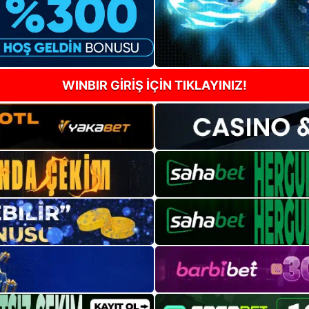
WINBIR GİRİŞ İÇİN TIKLAYINIZ!