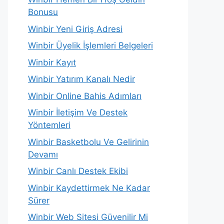
Bonusu
Winbir Yeni Giriş Adresi
Winbir Üyelik İşlemleri Belgeleri
Winbir Kayıt
Winbir Yatırım Kanalı Nedir
Winbir Online Bahis Adımları
Winbir İletişim Ve Destek
Yöntemleri
Winbir Basketbolu Ve Gelirinin
Devamı
Winbir Canlı Destek Ekibi
Winbir Kaydettirmek Ne Kadar
Sürer
Winbir Web Sitesi Güvenilir Mi