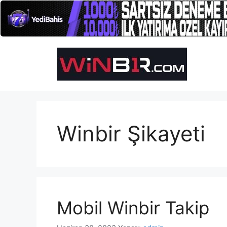
İçeriğe
atla
Winbir Şikayeti
Mobil Winbir Takip