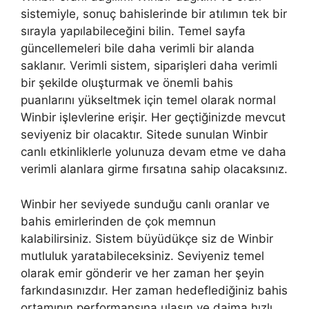
sistemiyle, sonuç bahislerinde bir atılımın tek bir
sırayla yapılabileceğini bilin. Temel sayfa
güncellemeleri bile daha verimli bir alanda
saklanır. Verimli sistem, siparişleri daha verimli
bir şekilde oluşturmak ve önemli bahis
puanlarını yükseltmek için temel olarak normal
Winbir işlevlerine erişir. Her geçtiğinizde mevcut
seviyeniz bir olacaktır. Sitede sunulan Winbir
canlı etkinliklerle yolunuza devam etme ve daha
verimli alanlara girme fırsatına sahip olacaksınız.
Winbir her seviyede sunduğu canlı oranlar ve
bahis emirlerinden de çok memnun
kalabilirsiniz. Sistem büyüdükçe siz de Winbir
mutluluk yaratabileceksiniz. Seviyeniz temel
olarak emir gönderir ve her zaman her şeyin
farkındasınızdır. Her zaman hedeflediğiniz bahis
ortamının performansına ulaşın ve daima hızlı