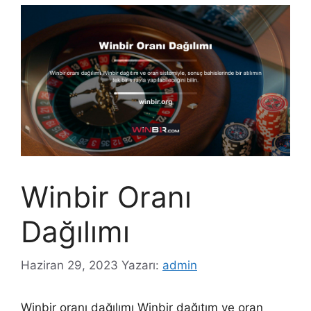
Winbir Oranı
Dağılımı
Haziran 29, 2023
Yazarı:
admin
Winbir oranı dağılımı Winbir dağıtım ve oran