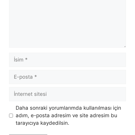
İsim
E-
posta
İnternet
sitesi
Daha sonraki yorumlarımda kullanılması için
adım, e-posta adresim ve site adresim bu
tarayıcıya kaydedilsin.