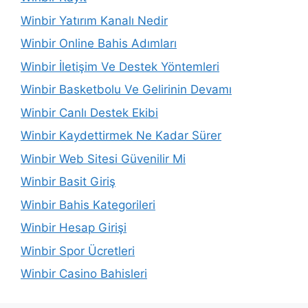
Winbir Yatırım Kanalı Nedir
Winbir Online Bahis Adımları
Winbir İletişim Ve Destek Yöntemleri
Winbir Basketbolu Ve Gelirinin Devamı
Winbir Canlı Destek Ekibi
Winbir Kaydettirmek Ne Kadar Sürer
Winbir Web Sitesi Güvenilir Mi
Winbir Basit Giriş
Winbir Bahis Kategorileri
Winbir Hesap Girişi
Winbir Spor Ücretleri
Winbir Casino Bahisleri