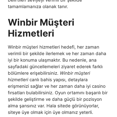
belirtilen seviyeyi verimli bir şekilde
tamamlamanıza olanak tanır.
Winbir Müşteri
Hizmetleri
Winbir müşteri hizmetleri hedefi, her zaman
verimli bir şekilde ilerlemek ve her zaman daha
iyi bir konuma ulaşmaktır. Bu nedenle, ana
sayfadaki güncellemeleri ziyaret ederek farklı
bölümlere erişebilirsiniz.
Winbir müşteri
hizmetleri
canlı bahis yapısı, detaylara
erişmenizi sağlar ve her zaman daha iyi casino
fırsatları bulabilirsiniz. Oyun ortamını başarılı bir
şekilde geliştirme ve daha güçlü bir pozisyon
alma şansınız var. Hala sitede görünüyorlar,
siteye üye olmak için üye olmanız yeterli.