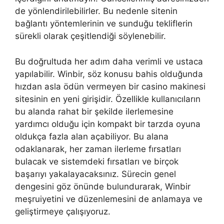
de yönlendirilebilirler. Bu nedenle sitenin
bağlantı yöntemlerinin ve sunduğu tekliflerin
sürekli olarak çeşitlendiği söylenebilir.
Bu doğrultuda her adım daha verimli ve ustaca
yapılabilir. Winbir, söz konusu bahis olduğunda
hızdan asla ödün vermeyen bir casino makinesi
sitesinin en yeni girişidir. Özellikle kullanıcıların
bu alanda rahat bir şekilde ilerlemesine
yardımcı olduğu için kompakt bir tarzda oyuna
oldukça fazla alan açabiliyor. Bu alana
odaklanarak, her zaman ilerleme fırsatları
bulacak ve sistemdeki fırsatları ve birçok
başarıyı yakalayacaksınız. Sürecin genel
dengesini göz önünde bulundurarak, Winbir
meşruiyetini ve düzenlemesini de anlamaya ve
geliştirmeye çalışıyoruz.