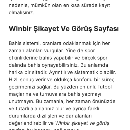
nedenle, mümkün olan en kısa sürede kayıt
olmalısınız.
Winbir Şikayet Ve Görüş Sayfası
Bahis sistemi, oranlara odaklanmak için her
zaman alanları vurgular. Yine de spor
etkinliklerine bahis yapabilir ve birçok spor
dalında bahis oynayabilirsiniz. Bu anlamda
harika bir sitedir. Ayrıntılı ve sistematik olabilir.
Hızlı sonuç verir ve oldukça konforlu bir süreç
geçirmenizi sağlar. Bu yüzden en ünlü futbol
maçlarına ve turnuvalara bahis yapmayı
unutmayın. Bu zamanla, her zaman önünüzde
ve tutarlı alanlarınız olur ve ayrıca farklı
durumlarda dizilişleri ve dar alanları
değerlendirebilir ve
Winbir şikayet ve görüş