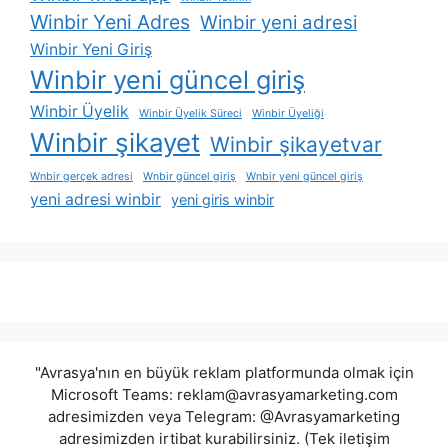
Winbir Yeni Adres
Winbir yeni adresi
Winbir Yeni Giriş
Winbir yeni güncel giriş
Winbir Üyelik
Winbir Üyelik Süreci
Winbir Üyeliği
Winbir şikayet
Winbir şikayetvar
Wnbir gerçek adresi
Wnbir güncel giriş
Wnbir yeni güncel giriş
yeni adresi winbir
yeni giris winbir
"Avrasya'nın en büyük reklam platformunda olmak için
Microsoft Teams:
reklam@avrasyamarketing.com
adresimizden veya Telegram: @Avrasyamarketing
adresimizden irtibat kurabilirsiniz. (Tek iletişim