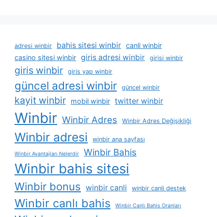
bahis sitesi winbir
canli winbir
adresi winbir
giris adresi winbir
casino sitesi winbir
girisi winbir
giris winbir
giris yap winbir
güncel adresi winbir
güncel winbir
kayit winbir
twitter winbir
mobil winbir
Winbir
Winbir Adres
Winbir Adres Değişikliği
Winbir adresi
winbir ana sayfası
Winbir Bahis
Winbir Avantajları Nelerdir
Winbir bahis sitesi
Winbir bonus
winbir canli
winbir canli destek
Winbir canlı bahis
Winbir Canlı Bahis Oranları