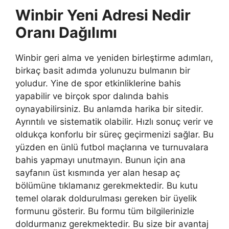
Winbir Yeni Adresi Nedir
Oranı Dağılımı
Winbir geri alma ve yeniden birleştirme adımları,
birkaç basit adımda yolunuzu bulmanın bir
yoludur. Yine de spor etkinliklerine bahis
yapabilir ve birçok spor dalında bahis
oynayabilirsiniz. Bu anlamda harika bir sitedir.
Ayrıntılı ve sistematik olabilir. Hızlı sonuç verir ve
oldukça konforlu bir süreç geçirmenizi sağlar. Bu
yüzden en ünlü futbol maçlarına ve turnuvalara
bahis yapmayı unutmayın. Bunun için ana
sayfanın üst kısmında yer alan hesap aç
bölümüne tıklamanız gerekmektedir. Bu kutu
temel olarak doldurulması gereken bir üyelik
formunu gösterir. Bu formu tüm bilgilerinizle
doldurmanız gerekmektedir. Bu size bir avantaj