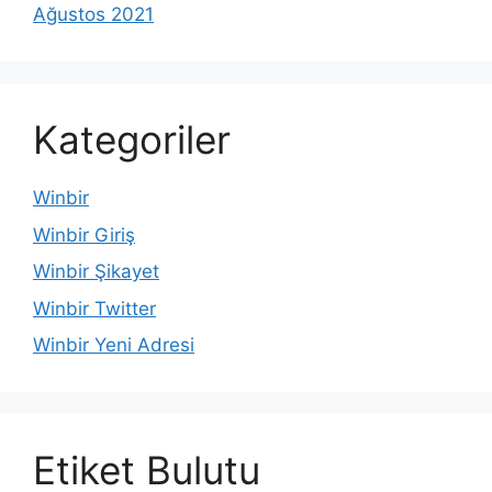
Ağustos 2021
Kategoriler
Winbir
Winbir Giriş
Winbir Şikayet
Winbir Twitter
Winbir Yeni Adresi
Etiket Bulutu