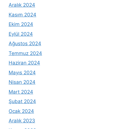
Aralık 2024
Kasım 2024
Ekim 2024
Eylül 2024
Ağustos 2024
Temmuz 2024
Haziran 2024
Mayıs 2024
Nisan 2024
Mart 2024
Şubat 2024
Ocak 2024
Aralık 2023