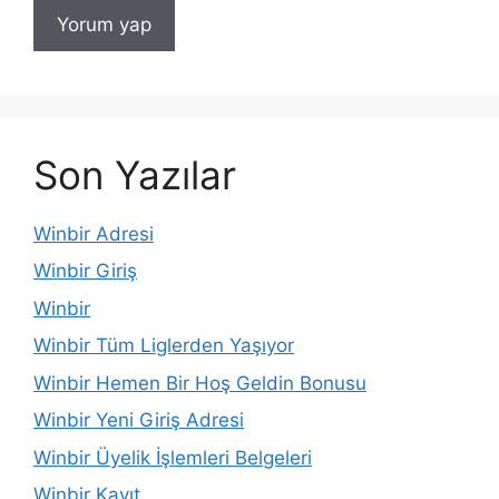
Son Yazılar
Winbir Adresi
Winbir Giriş
Winbir
Winbir Tüm Liglerden Yaşıyor
Winbir Hemen Bir Hoş Geldin Bonusu
Winbir Yeni Giriş Adresi
Winbir Üyelik İşlemleri Belgeleri
Winbir Kayıt