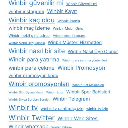
Winbir güvenilir mi
Winbir Güvenlir mi
Winbir Kayıt
winbir instagram
Winbir kaç oldu
Winbir lisansı
winbir maç izleme
Winbir Mobil Giriş
Winbir mobil giriş adresi
Winbir Mobil Programı
Winbir Müşteri Hizmetleri
Winbir Mobil Uygulaması
Winbir nasıl bir site
Winbir Nasıl Üye Olunur
Winbir para yatırma
Winbir para yatırma yöntemleri
Winbir Promosyon
winbir para çekme
winbir promosyon kodu
Winbir promosyonları
Winbir Slot Makineleri
Winbir Spor Bahisleri
Winbir Slot Oyunu Nedir
Winbir Spor
Winbir Telegram
Winbir Sıkça Sorulan Sorular
Winbir tv
winbir tv canli maç izle
winbir tv izle
Winbir Twitter
Winbir Web Sitesi
Winbir whatsapp
Winbir Yatırım