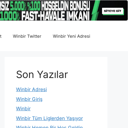
t
Winbir Twitter
Winbir Yeni Adresi
Son Yazılar
Winbir Adresi
Winbir Giriş
Winbir
Winbir Tüm Liglerden Yaşıyor
Winbir Hemen Bir Hoş Geldin