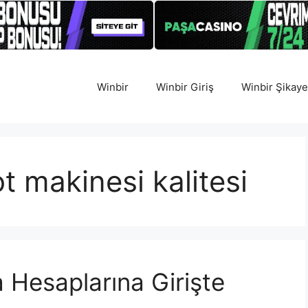
Winbir
Winbir Giriş
Winbir Şikaye
ot makinesi kalitesi
 Hesaplarına Girişte