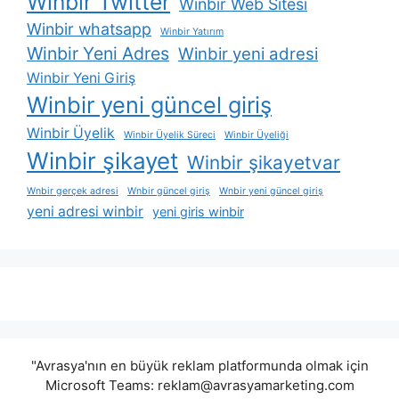
Winbir Twitter
Winbir Web Sitesi
Winbir whatsapp
Winbir Yatırım
Winbir Yeni Adres
Winbir yeni adresi
Winbir Yeni Giriş
Winbir yeni güncel giriş
Winbir Üyelik
Winbir Üyelik Süreci
Winbir Üyeliği
Winbir şikayet
Winbir şikayetvar
Wnbir gerçek adresi
Wnbir güncel giriş
Wnbir yeni güncel giriş
yeni adresi winbir
yeni giris winbir
"Avrasya'nın en büyük reklam platformunda olmak için
Microsoft Teams:
reklam@avrasyamarketing.com