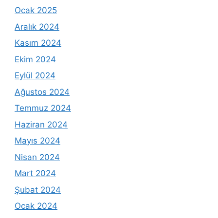
Ocak 2025
Aralık 2024
Kasım 2024
Ekim 2024
Eylül 2024
Ağustos 2024
Temmuz 2024
Haziran 2024
Mayıs 2024
Nisan 2024
Mart 2024
Şubat 2024
Ocak 2024