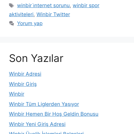
Etiketler
winbir i̇nternet sorunu
,
winbir spor
aktiviteleri
,
Winbir Twitter
Yorum yap
Son Yazılar
Winbir Adresi
Winbir Giriş
Winbir
Winbir Tüm Liglerden Yaşıyor
Winbir Hemen Bir Hoş Geldin Bonusu
Winbir Yeni Giriş Adresi