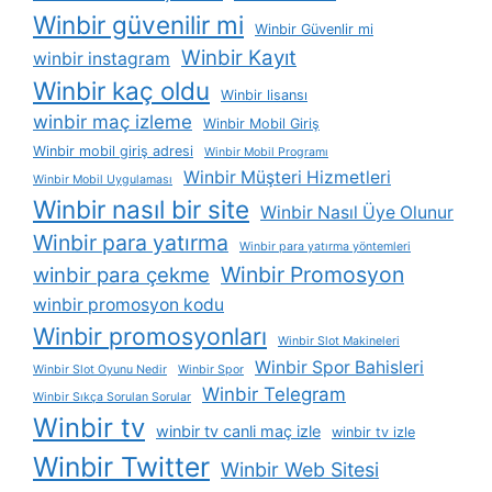
Winbir güvenilir mi
Winbir Güvenlir mi
Winbir Kayıt
winbir instagram
Winbir kaç oldu
Winbir lisansı
winbir maç izleme
Winbir Mobil Giriş
Winbir mobil giriş adresi
Winbir Mobil Programı
Winbir Müşteri Hizmetleri
Winbir Mobil Uygulaması
Winbir nasıl bir site
Winbir Nasıl Üye Olunur
Winbir para yatırma
Winbir para yatırma yöntemleri
Winbir Promosyon
winbir para çekme
winbir promosyon kodu
Winbir promosyonları
Winbir Slot Makineleri
Winbir Spor Bahisleri
Winbir Slot Oyunu Nedir
Winbir Spor
Winbir Telegram
Winbir Sıkça Sorulan Sorular
Winbir tv
winbir tv canli maç izle
winbir tv izle
Winbir Twitter
Winbir Web Sitesi