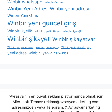
Winbir whatsapp
Winbir Yatırım
Winbir Yeni Adres
Winbir yeni adresi
Winbir Yeni Giriş
Winbir yeni güncel giriş
Winbir Üyelik
Winbir Üyelik Süreci
Winbir Üyeliği
Winbir şikayet
Winbir şikayetvar
Wnbir gerçek adresi
Wnbir güncel giriş
Wnbir yeni güncel giriş
yeni adresi winbir
yeni giris winbir
"Avrasya'nın en büyük reklam platformunda olmak için
Microsoft Teams:
reklam@avrasyamarketing.com
adresimizden veya Telegram: @Avrasyamarketing