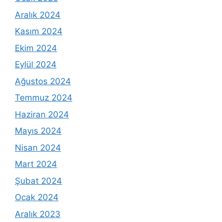
Aralık 2024
Kasım 2024
Ekim 2024
Eylül 2024
Ağustos 2024
Temmuz 2024
Haziran 2024
Mayıs 2024
Nisan 2024
Mart 2024
Şubat 2024
Ocak 2024
Aralık 2023