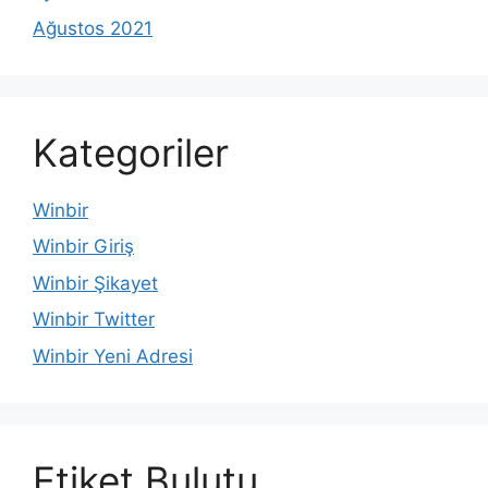
Ağustos 2021
Kategoriler
Winbir
Winbir Giriş
Winbir Şikayet
Winbir Twitter
Winbir Yeni Adresi
Etiket Bulutu