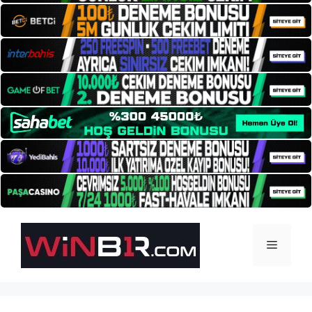
İçeriğe
atla
Menü