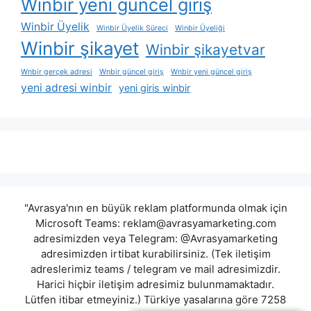
Winbir yeni güncel giriş
Winbir Üyelik
Winbir Üyelik Süreci
Winbir Üyeliği
Winbir şikayet
Winbir şikayetvar
Wnbir gerçek adresi
Wnbir güncel giriş
Wnbir yeni güncel giriş
yeni adresi winbir
yeni giris winbir
"Avrasya'nın en büyük reklam platformunda olmak için
Microsoft Teams:
reklam@avrasyamarketing.com
adresimizden veya Telegram: @Avrasyamarketing
adresimizden irtibat kurabilirsiniz. (Tek iletişim
adreslerimiz teams / telegram ve mail adresimizdir.
Harici hiçbir iletişim adresimiz bulunmamaktadır.
Lütfen itibar etmeyiniz.) Türkiye yasalarına göre 7258