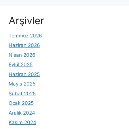
Arşivler
Temmuz 2026
Haziran 2026
Nisan 2026
Eylül 2025
Haziran 2025
Mayıs 2025
Şubat 2025
Ocak 2025
Aralık 2024
Kasım 2024