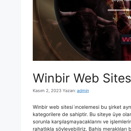
Winbir Web Sites
Kasım 2, 2023
Yazarı:
admin
Winbir web sitesi i̇ncelemesi bu şirket ayn
kategorilere de sahiptir. Bu siteye üye ol
sorunla karşılaşmayacaklarını ve işlemleri
rahatlıkla söyleyebiliriz. Bahis meraklıları