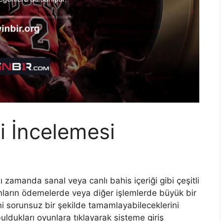
i İncelemesi
ı zamanda sanal veya canlı bahis içeriği gibi çeşitli
anların ödemelerde veya diğer işlemlerde büyük bir
ni sorunsuz bir şekilde tamamlayabileceklerini
 buldukları oyunlara tıklayarak sisteme giriş