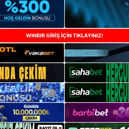
WINBIR GİRİŞ İÇİN TIKLAYINIZ!