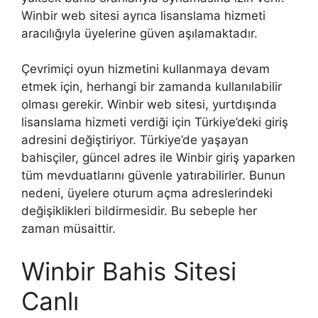
Winbir web sitesi ayrıca lisanslama hizmeti
aracılığıyla üyelerine güven aşılamaktadır.
Çevrimiçi oyun hizmetini kullanmaya devam
etmek için, herhangi bir zamanda kullanılabilir
olması gerekir. Winbir web sitesi, yurtdışında
lisanslama hizmeti verdiği için Türkiye’deki giriş
adresini değiştiriyor. Türkiye’de yaşayan
bahisçiler, güncel adres ile Winbir giriş yaparken
tüm mevduatlarını güvenle yatırabilirler. Bunun
nedeni, üyelere oturum açma adreslerindeki
değişiklikleri bildirmesidir. Bu sebeple her
zaman müsaittir.
Winbir Bahis Sitesi
Canlı