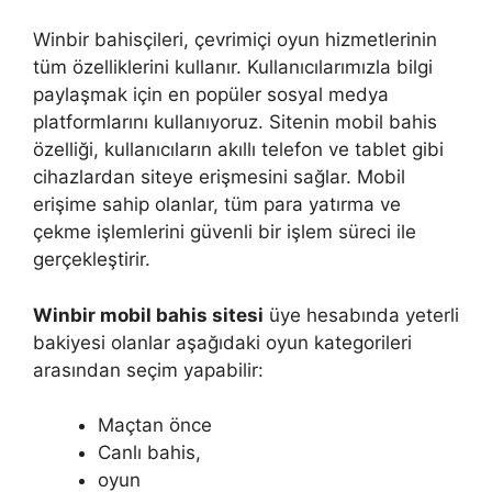
Winbir bahisçileri, çevrimiçi oyun hizmetlerinin
tüm özelliklerini kullanır. Kullanıcılarımızla bilgi
paylaşmak için en popüler sosyal medya
platformlarını kullanıyoruz. Sitenin mobil bahis
özelliği, kullanıcıların akıllı telefon ve tablet gibi
cihazlardan siteye erişmesini sağlar. Mobil
erişime sahip olanlar, tüm para yatırma ve
çekme işlemlerini güvenli bir işlem süreci ile
gerçekleştirir.
Winbir mobil bahis sitesi
üye hesabında yeterli
bakiyesi olanlar aşağıdaki oyun kategorileri
arasından seçim yapabilir:
Maçtan önce
Canlı bahis,
oyun