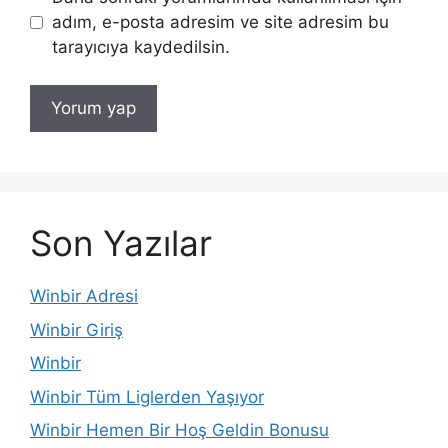
adım, e-posta adresim ve site adresim bu
tarayıcıya kaydedilsin.
Son Yazılar
Winbir Adresi
Winbir Giriş
Winbir
Winbir Tüm Liglerden Yaşıyor
Winbir Hemen Bir Hoş Geldin Bonusu