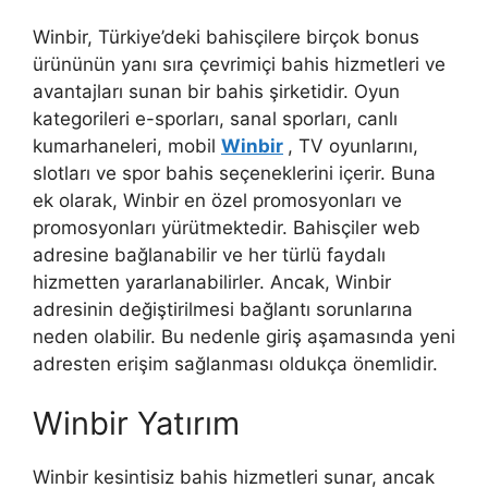
Winbir, Türkiye’deki bahisçilere birçok bonus
ürününün yanı sıra çevrimiçi bahis hizmetleri ve
avantajları sunan bir bahis şirketidir. Oyun
kategorileri e-sporları, sanal sporları, canlı
kumarhaneleri, mobil
Winbir
, TV oyunlarını,
slotları ve spor bahis seçeneklerini içerir. Buna
ek olarak, Winbir en özel promosyonları ve
promosyonları yürütmektedir. Bahisçiler web
adresine bağlanabilir ve her türlü faydalı
hizmetten yararlanabilirler. Ancak, Winbir
adresinin değiştirilmesi bağlantı sorunlarına
neden olabilir. Bu nedenle giriş aşamasında yeni
adresten erişim sağlanması oldukça önemlidir.
Winbir Yatırım
Winbir kesintisiz bahis hizmetleri sunar, ancak