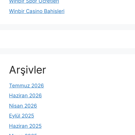
Winbir Spor Ücretleri
Winbir Casino Bahisleri
Arşivler
Temmuz 2026
Haziran 2026
Nisan 2026
Eylül 2025
Haziran 2025