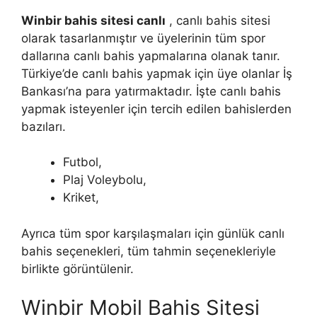
Winbir bahis sitesi canlı
, canlı bahis sitesi
olarak tasarlanmıştır ve üyelerinin tüm spor
dallarına canlı bahis yapmalarına olanak tanır.
Türkiye’de canlı bahis yapmak için üye olanlar İş
Bankası’na para yatırmaktadır. İşte canlı bahis
yapmak isteyenler için tercih edilen bahislerden
bazıları.
Futbol,
Plaj Voleybolu,
Kriket,
Ayrıca tüm spor karşılaşmaları için günlük canlı
bahis seçenekleri, tüm tahmin seçenekleriyle
birlikte görüntülenir.
Winbir Mobil Bahis Sitesi