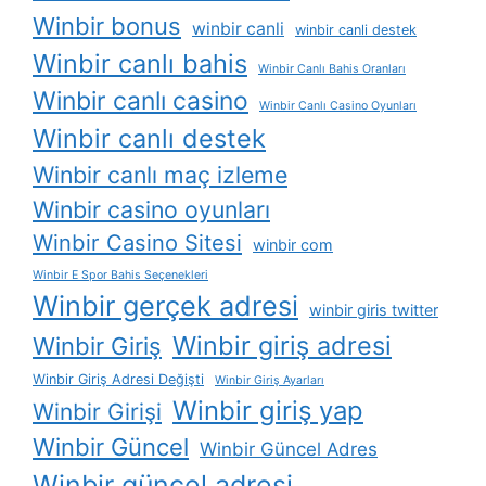
Winbir bonus
winbir canli
winbir canli destek
Winbir canlı bahis
Winbir Canlı Bahis Oranları
Winbir canlı casino
Winbir Canlı Casino Oyunları
Winbir canlı destek
Winbir canlı maç izleme
Winbir casino oyunları
Winbir Casino Sitesi
winbir com
Winbir E Spor Bahis Seçenekleri
Winbir gerçek adresi
winbir giris twitter
Winbir giriş adresi
Winbir Giriş
Winbir Giriş Adresi Değişti
Winbir Giriş Ayarları
Winbir giriş yap
Winbir Girişi
Winbir Güncel
Winbir Güncel Adres
Winbir güncel adresi