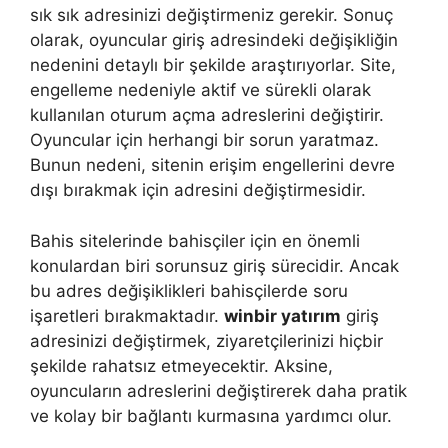
sık sık adresinizi değiştirmeniz gerekir. Sonuç
olarak, oyuncular giriş adresindeki değişikliğin
nedenini detaylı bir şekilde araştırıyorlar. Site,
engelleme nedeniyle aktif ve sürekli olarak
kullanılan oturum açma adreslerini değiştirir.
Oyuncular için herhangi bir sorun yaratmaz.
Bunun nedeni, sitenin erişim engellerini devre
dışı bırakmak için adresini değiştirmesidir.
Bahis sitelerinde bahisçiler için en önemli
konulardan biri sorunsuz giriş sürecidir. Ancak
bu adres değişiklikleri bahisçilerde soru
işaretleri bırakmaktadır.
winbir yatırım
giriş
adresinizi değiştirmek, ziyaretçilerinizi hiçbir
şekilde rahatsız etmeyecektir. Aksine,
oyuncuların adreslerini değiştirerek daha pratik
ve kolay bir bağlantı kurmasına yardımcı olur.