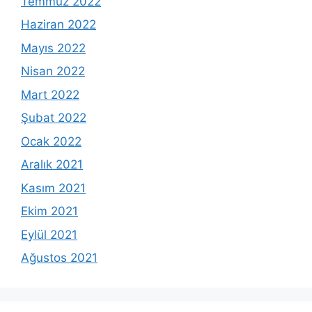
Temmuz 2022
Haziran 2022
Mayıs 2022
Nisan 2022
Mart 2022
Şubat 2022
Ocak 2022
Aralık 2021
Kasım 2021
Ekim 2021
Eylül 2021
Ağustos 2021