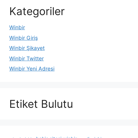
Kategoriler
Winbir
Winbir Giriş
Winbir Şikayet
Winbir Twitter
Winbir Yeni Adresi
Etiket Bulutu