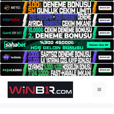
İçeriğe
atla
Menü