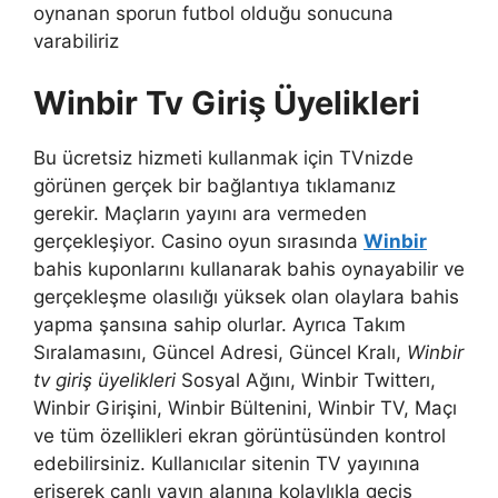
oynanan sporun futbol olduğu sonucuna
varabiliriz
Winbir Tv Giriş Üyelikleri
Bu ücretsiz hizmeti kullanmak için TVnizde
görünen gerçek bir bağlantıya tıklamanız
gerekir. Maçların yayını ara vermeden
gerçekleşiyor. Casino oyun sırasında
Winbir
bahis kuponlarını kullanarak bahis oynayabilir ve
gerçekleşme olasılığı yüksek olan olaylara bahis
yapma şansına sahip olurlar. Ayrıca Takım
Sıralamasını, Güncel Adresi, Güncel Kralı,
Winbir
tv giriş üyelikleri
Sosyal Ağını, Winbir Twitterı,
Winbir Girişini, Winbir Bültenini, Winbir TV, Maçı
ve tüm özellikleri ekran görüntüsünden kontrol
edebilirsiniz. Kullanıcılar sitenin TV yayınına
erişerek canlı yayın alanına kolaylıkla geçiş