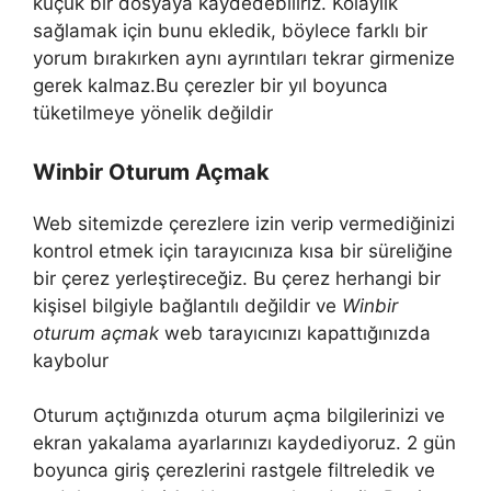
küçük bir dosyaya kaydedebiliriz. Kolaylık
sağlamak için bunu ekledik, böylece farklı bir
yorum bırakırken aynı ayrıntıları tekrar girmenize
gerek kalmaz.Bu çerezler bir yıl boyunca
tüketilmeye yönelik değildir
Winbir Oturum Açmak
Web sitemizde çerezlere izin verip vermediğinizi
kontrol etmek için tarayıcınıza kısa bir süreliğine
bir çerez yerleştireceğiz. Bu çerez herhangi bir
kişisel bilgiyle bağlantılı değildir ve
Winbir
oturum açmak
web tarayıcınızı kapattığınızda
kaybolur
Oturum açtığınızda oturum açma bilgilerinizi ve
ekran yakalama ayarlarınızı kaydediyoruz. 2 gün
boyunca giriş çerezlerini rastgele filtreledik ve