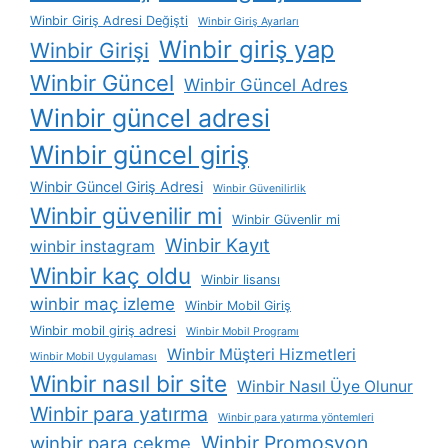
Winbir Giriş Adresi Değişti
Winbir Giriş Ayarları
Winbir giriş yap
Winbir Girişi
Winbir Güncel
Winbir Güncel Adres
Winbir güncel adresi
Winbir güncel giriş
Winbir Güncel Giriş Adresi
Winbir Güvenilirlik
Winbir güvenilir mi
Winbir Güvenlir mi
Winbir Kayıt
winbir instagram
Winbir kaç oldu
Winbir lisansı
winbir maç izleme
Winbir Mobil Giriş
Winbir mobil giriş adresi
Winbir Mobil Programı
Winbir Müşteri Hizmetleri
Winbir Mobil Uygulaması
Winbir nasıl bir site
Winbir Nasıl Üye Olunur
Winbir para yatırma
Winbir para yatırma yöntemleri
Winbir Promosyon
winbir para çekme