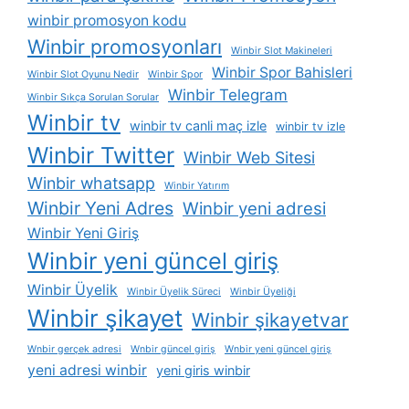
winbir promosyon kodu
Winbir promosyonları
Winbir Slot Makineleri
Winbir Spor Bahisleri
Winbir Slot Oyunu Nedir
Winbir Spor
Winbir Telegram
Winbir Sıkça Sorulan Sorular
Winbir tv
winbir tv canli maç izle
winbir tv izle
Winbir Twitter
Winbir Web Sitesi
Winbir whatsapp
Winbir Yatırım
Winbir Yeni Adres
Winbir yeni adresi
Winbir Yeni Giriş
Winbir yeni güncel giriş
Winbir Üyelik
Winbir Üyelik Süreci
Winbir Üyeliği
Winbir şikayet
Winbir şikayetvar
Wnbir gerçek adresi
Wnbir güncel giriş
Wnbir yeni güncel giriş
yeni adresi winbir
yeni giris winbir