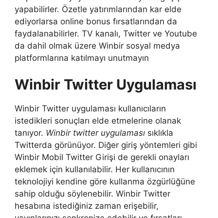
yapabilirler. Özetle yatırımlarından kar elde
ediyorlarsa online bonus fırsatlarından da
faydalanabilirler. TV kanalı, Twitter ve Youtube
da dahil olmak üzere Winbir sosyal medya
platformlarına katılmayı unutmayın
Winbir Twitter Uygulaması
Winbir Twitter uygulaması kullanıcıların
istedikleri sonuçları elde etmelerine olanak
tanıyor.
Winbir twitter uygulaması
sıklıkla
Twitterda görünüyor. Diğer giriş yöntemleri gibi
Winbir Mobil Twitter Girişi de gerekli onayları
eklemek için kullanılabilir. Her kullanıcının
teknolojiyi kendine göre kullanma özgürlüğüne
sahip olduğu söylenebilir. Winbir Twitter
hesabına istediğiniz zaman erişebilir,