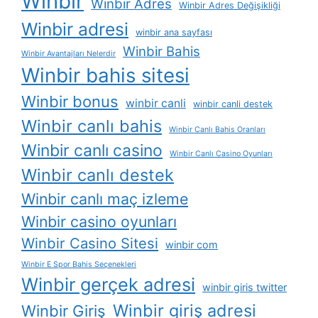
Winbir
Winbir Adres
Winbir Adres Değişikliği
Winbir adresi
winbir ana sayfası
Winbir Bahis
Winbir Avantajları Nelerdir
Winbir bahis sitesi
Winbir bonus
winbir canli
winbir canli destek
Winbir canlı bahis
Winbir Canlı Bahis Oranları
Winbir canlı casino
Winbir Canlı Casino Oyunları
Winbir canlı destek
Winbir canlı maç izleme
Winbir casino oyunları
Winbir Casino Sitesi
winbir com
Winbir E Spor Bahis Seçenekleri
Winbir gerçek adresi
winbir giris twitter
Winbir giriş adresi
Winbir Giriş