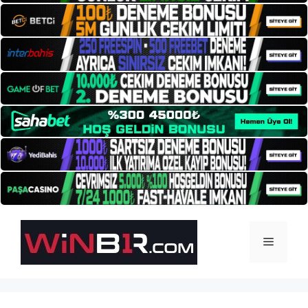
İçeriğe
atla
Menü