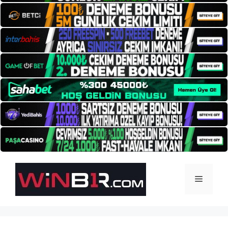
İçeriğe
atla
Menü