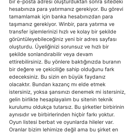
bir e-posta adresi oluşturduktan sonra sitedeki
hesabınıza para yatırmanız gerekiyor. Bu görevi
tamamlamak için banka hesabınızdan para
taşımanız gerekiyor. Winbir, para yatırma ve
transfer işlemlerinizi hızlı ve kolay bir şekilde
görüntüleyebileceğiniz yeni bir adres sayfası
oluşturdu. Üyeliğinizi sorunsuz ve hızlı bir
şekilde sonlandırabilir veya devam
ettirebilirsiniz. Bu yönlere baktığınızda buranın
bir değere ve çekiciliğe sahip olduğunu fark
edeceksiniz. Bu sizin en büyük faydanız
olacaktır. Bundan kazanç mı elde etmek
istersiniz, yoksa şansınızı denemek mi istersiniz,
gelin birlikte hesaplayalım bu sitenin teknik
kurulumu oldukça tutarsız. Bu şirketler birbirinin
aynısıdır ve birbirlerinden hiçbir farkı yoktur.
Oyun listesi berbat ve oyunlarda hileler var.
Oranlar bizim lehimize değil ama bu şirket en