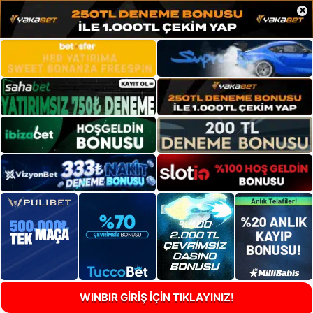
×
WINBIR GİRİŞ İÇİN TIKLAYINIZ!