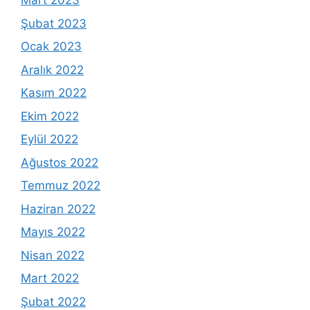
Mart 2023
Şubat 2023
Ocak 2023
Aralık 2022
Kasım 2022
Ekim 2022
Eylül 2022
Ağustos 2022
Temmuz 2022
Haziran 2022
Mayıs 2022
Nisan 2022
Mart 2022
Şubat 2022