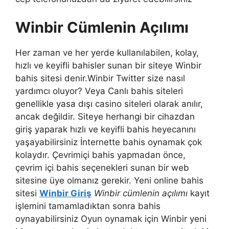
Winbir Cümlenin Açılımı
Her zaman ve her yerde kullanılabilen, kolay,
hızlı ve keyifli bahisler sunan bir siteye Winbir
bahis sitesi denir.Winbir Twitter size nasıl
yardımcı oluyor? Veya Canlı bahis siteleri
genellikle yasa dışı casino siteleri olarak anılır,
ancak değildir. Siteye herhangi bir cihazdan
giriş yaparak hızlı ve keyifli bahis heyecanını
yaşayabilirsiniz İnternette bahis oynamak çok
kolaydır. Çevrimiçi bahis yapmadan önce,
çevrim içi bahis seçenekleri sunan bir web
sitesine üye olmanız gerekir. Yeni online bahis
sitesi
Winbir Giriş
Winbir cümlenin açılımı
kayıt
işlemini tamamladıktan sonra bahis
oynayabilirsiniz Oyun oynamak için Winbir yeni