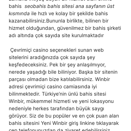
bahis
seobahis bahis sitesi ana sayfanın üst
kısmında
ile hızlı ve kolay bir şekilde bahis
kazanabilirsiniz.Bununla birlikte, bilinen bir
hizmet olduğundan, güvenilmez bir bahis şirketi
adı altında çok sayıda site kurulmaktadır
Çevrimiçi casino seçenekleri sunan web
sitelerini aradığınızda çok sayıda şey
keşfedeceksiniz. Pek bir şey anlaşılmıyor,
nerede yaşadığı bile biliniyor. Başka bir sitenin
parçası olmadan bize katılabilirsiniz. Winbir
adresi çevrimiçi casino camiasında iyi
bilinmektedir. Türkiye’nin ünlü bahis sitesi
Winbir, mükemmel hizmeti ve yeni lokasyonu
nedeniyle herkes tarafından büyük saygı
görüyor. Siz de bu popüler ve en çok puan alan
bahis sitesini Yeni Winbir giriş linkine tıklayarak
cep telefonunuzdan da ziyaret edebilirsiniz