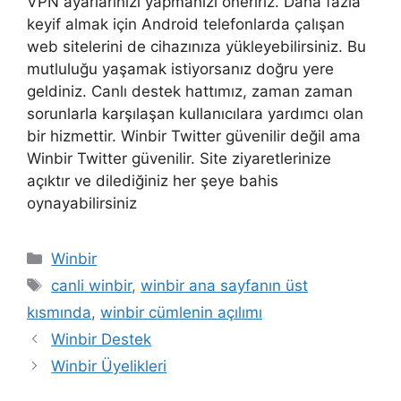
VPN ayarlarınızı yapmanızı öneririz. Daha fazla
keyif almak için Android telefonlarda çalışan
web sitelerini de cihazınıza yükleyebilirsiniz. Bu
mutluluğu yaşamak istiyorsanız doğru yere
geldiniz. Canlı destek hattımız, zaman zaman
sorunlarla karşılaşan kullanıcılara yardımcı olan
bir hizmettir. Winbir Twitter güvenilir değil ama
Winbir Twitter güvenilir. Site ziyaretlerinize
açıktır ve dilediğiniz her şeye bahis
oynayabilirsiniz
Kategoriler
Winbir
Etiketler
canli winbir
,
winbir ana sayfanın üst
kısmında
,
winbir cümlenin açılımı
Yazı
Winbir Destek
dolaşımı
Winbir Üyelikleri