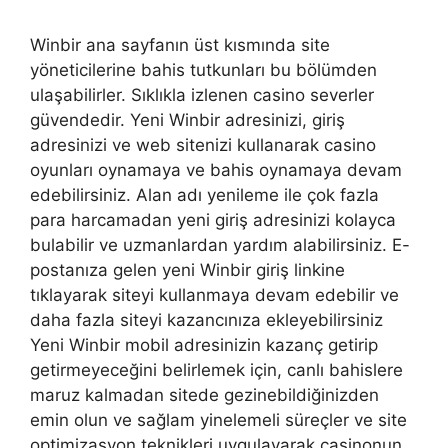
Winbir ana sayfanın üst kısmında site
yöneticilerine bahis tutkunları bu bölümden
ulaşabilirler. Sıklıkla izlenen casino severler
güvendedir. Yeni Winbir adresinizi, giriş
adresinizi ve web sitenizi kullanarak casino
oyunları oynamaya ve bahis oynamaya devam
edebilirsiniz. Alan adı yenileme ile çok fazla
para harcamadan yeni giriş adresinizi kolayca
bulabilir ve uzmanlardan yardım alabilirsiniz. E-
postanıza gelen yeni Winbir giriş linkine
tıklayarak siteyi kullanmaya devam edebilir ve
daha fazla siteyi kazancınıza ekleyebilirsiniz
Yeni Winbir mobil adresinizin kazanç getirip
getirmeyeceğini belirlemek için, canlı bahislere
maruz kalmadan sitede gezinebildiğinizden
emin olun ve sağlam yinelemeli süreçler ve site
optimizasyon teknikleri uygulayarak casinonun