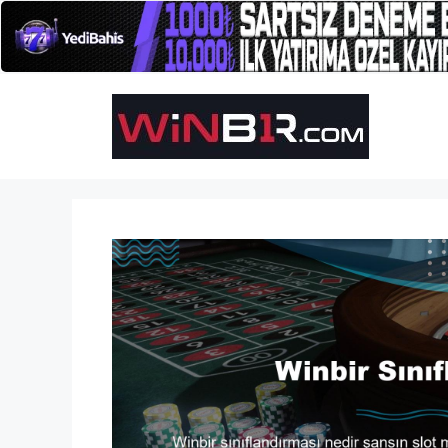
İçeriğe
atla