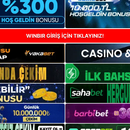
WINBIR GİRİŞ İÇİN TIKLAYINIZ!