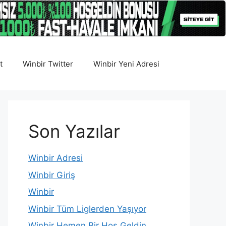
t
Winbir Twitter
Winbir Yeni Adresi
Son Yazılar
Winbir Adresi
Winbir Giriş
Winbir
Winbir Tüm Liglerden Yaşıyor
Winbir Hemen Bir Hoş Geldin