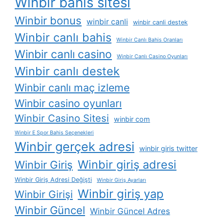
Winbir bahis sitesi
Winbir bonus
winbir canli
winbir canli destek
Winbir canlı bahis
Winbir Canlı Bahis Oranları
Winbir canlı casino
Winbir Canlı Casino Oyunları
Winbir canlı destek
Winbir canlı maç izleme
Winbir casino oyunları
Winbir Casino Sitesi
winbir com
Winbir E Spor Bahis Seçenekleri
Winbir gerçek adresi
winbir giris twitter
Winbir giriş adresi
Winbir Giriş
Winbir Giriş Adresi Değişti
Winbir Giriş Ayarları
Winbir giriş yap
Winbir Girişi
Winbir Güncel
Winbir Güncel Adres