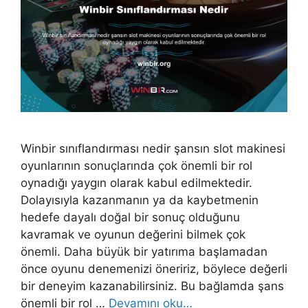
Winbir sınıflandırması nedir şansın slot makinesi
oyunlarının sonuçlarında çok önemli bir rol
oynadığı yaygın olarak kabul edilmektedir.
Dolayısıyla kazanmanın ya da kaybetmenin
hedefe dayalı doğal bir sonuç olduğunu
kavramak ve oyunun değerini bilmek çok
önemli. Daha büyük bir yatırıma başlamadan
önce oyunu denemenizi öneririz, böylece değerli
bir deneyim kazanabilirsiniz. Bu bağlamda şans
önemli bir rol …
Devamını oku…