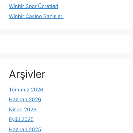
Winbir Spor Ücretleri
Winbir Casino Bahisleri
Arşivler
Temmuz 2026
Haziran 2026
Nisan 2026
Eylül 2025
Haziran 2025