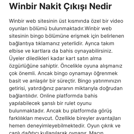
Winbir Nakit Çıkışı Nedir
Winbir web sitesinin üst kısmında özel bir video
oyunları bölümü bulunmaktadır.Winbir web
sitesinin bingo bölümüne erişmek için belirlenen
bağlantıya tıklamanız yeterlidir. Ayrıca takım
elbise ve kartlara da bahis oynayabilirsiniz.
Üyeler diledikleri kadar kart satın alma
özgürlüğüne sahiptir. Öncelikle oyuna alışmanız
çok önemli. Ancak bingo oynamayı öğrenmek
basit ve anlaşılır bir süreçtir. Bingo yatırımınızın
getirisi, yatırdığınız paranın miktarıyla doğrudan
bağlantılıdır. Online platformda bahis
yapılabilecek şanslı bir rulet oyunu
bulunmaktadır. Ancak bu platformda görüş
farklılıkları mevcut. Özellikle bireyler avantajları
hemen deneyimleyebilmektedir. Oyun çıkrık ve
canlı dağıtıcı kullanılarak oynanır. Maçın