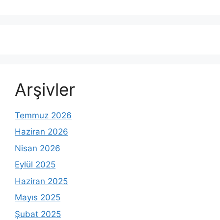
Arşivler
Temmuz 2026
Haziran 2026
Nisan 2026
Eylül 2025
Haziran 2025
Mayıs 2025
Şubat 2025