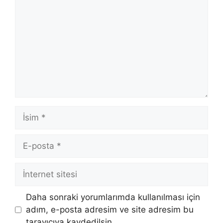
İsim
E-
posta
İnternet
sitesi
Daha sonraki yorumlarımda kullanılması için
adım, e-posta adresim ve site adresim bu
tarayıcıya kaydedilsin.