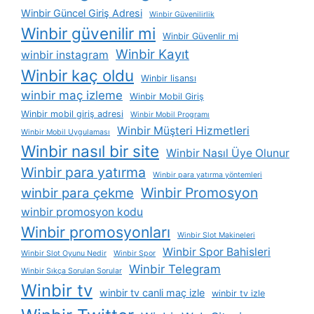
Winbir Güncel Giriş Adresi
Winbir Güvenilirlik
Winbir güvenilir mi
Winbir Güvenlir mi
Winbir Kayıt
winbir instagram
Winbir kaç oldu
Winbir lisansı
winbir maç izleme
Winbir Mobil Giriş
Winbir mobil giriş adresi
Winbir Mobil Programı
Winbir Müşteri Hizmetleri
Winbir Mobil Uygulaması
Winbir nasıl bir site
Winbir Nasıl Üye Olunur
Winbir para yatırma
Winbir para yatırma yöntemleri
Winbir Promosyon
winbir para çekme
winbir promosyon kodu
Winbir promosyonları
Winbir Slot Makineleri
Winbir Spor Bahisleri
Winbir Slot Oyunu Nedir
Winbir Spor
Winbir Telegram
Winbir Sıkça Sorulan Sorular
Winbir tv
winbir tv canli maç izle
winbir tv izle