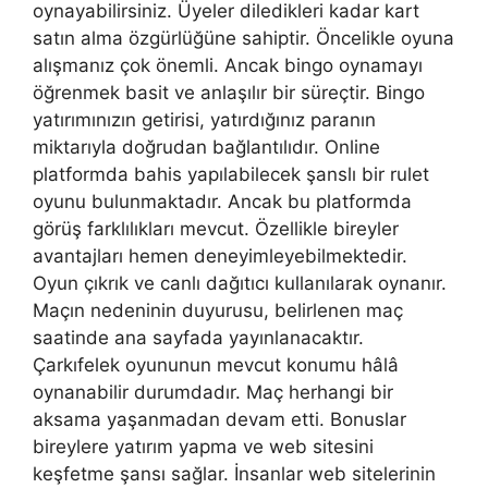
oynayabilirsiniz. Üyeler diledikleri kadar kart
satın alma özgürlüğüne sahiptir. Öncelikle oyuna
alışmanız çok önemli. Ancak bingo oynamayı
öğrenmek basit ve anlaşılır bir süreçtir. Bingo
yatırımınızın getirisi, yatırdığınız paranın
miktarıyla doğrudan bağlantılıdır. Online
platformda bahis yapılabilecek şanslı bir rulet
oyunu bulunmaktadır. Ancak bu platformda
görüş farklılıkları mevcut. Özellikle bireyler
avantajları hemen deneyimleyebilmektedir.
Oyun çıkrık ve canlı dağıtıcı kullanılarak oynanır.
Maçın nedeninin duyurusu, belirlenen maç
saatinde ana sayfada yayınlanacaktır.
Çarkıfelek oyununun mevcut konumu hâlâ
oynanabilir durumdadır. Maç herhangi bir
aksama yaşanmadan devam etti. Bonuslar
bireylere yatırım yapma ve web sitesini
keşfetme şansı sağlar. İnsanlar web sitelerinin