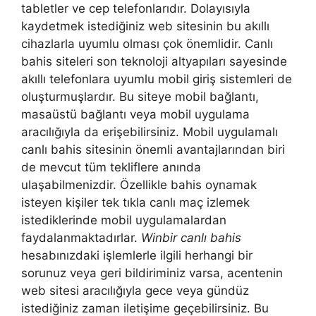
tabletler ve cep telefonlarıdır. Dolayısıyla
kaydetmek istediğiniz web sitesinin bu akıllı
cihazlarla uyumlu olması çok önemlidir. Canlı
bahis siteleri son teknoloji altyapıları sayesinde
akıllı telefonlara uyumlu mobil giriş sistemleri de
oluşturmuşlardır. Bu siteye mobil bağlantı,
masaüstü bağlantı veya mobil uygulama
aracılığıyla da erişebilirsiniz. Mobil uygulamalı
canlı bahis sitesinin önemli avantajlarından biri
de mevcut tüm tekliflere anında
ulaşabilmenizdir. Özellikle bahis oynamak
isteyen kişiler tek tıkla canlı maç izlemek
istediklerinde mobil uygulamalardan
faydalanmaktadırlar.
Winbir canlı bahis
hesabınızdaki işlemlerle ilgili herhangi bir
sorunuz veya geri bildiriminiz varsa, acentenin
web sitesi aracılığıyla gece veya gündüz
istediğiniz zaman iletişime geçebilirsiniz. Bu