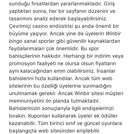
sunduğu fırsatlardan yararlanmaktadır. Giriş
yaptıktan sonra, her bir sayfanın düzenini ve
tasarımını analiz ederek başlayabilirsiniz.
Çevrimiçi casino endüstrisi şu anda önemli bir
büyüme yaşıyor. Ancak yine de üyelerin
Winbir
bingo sanal sporlar
gibi güvenilir kaynaklardan
faydalanmaları çok önemlidir. Bu spor
bahisçilerinin hakkıdır. Herhangi bir indirim veya
promosyon faaliyeti ne olursa olsun fiyatların
aynı kalacağından emin olabilirsiniz. İnsanlar
bahislerini hızla kullandılar. Ancak tüm web
sitelerinin bu özelliği üyelerine sunmadığını
unutmamak gerekir. Ancak Winbir sitesi müşteri
memnuniyetini ön planda tutmaktadır.
Bahislerinizin sonuçlarıyla ilgili endişelerinizi
bırakın. Kuponları kullanarak üyeler ek ödüller
kazanabilir. Tüm birinci sınıf ve güncel oyunlara
başlangıçta web sitesinden erişilebilir.