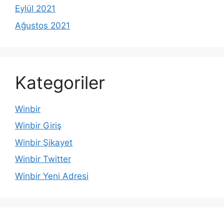
Eylül 2021
Ağustos 2021
Kategoriler
Winbir
Winbir Giriş
Winbir Şikayet
Winbir Twitter
Winbir Yeni Adresi