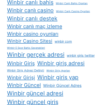
Winbir canlı bahis
Winbir Canlı Bahis Oranları
Winbir canlı casino
Winbir Canlı Casino Oyunları
Winbir canlı destek
Winbir canlı maç izleme
Winbir casino oyunları
Winbir Casino Sitesi
winbir com
Winbir E Spor Bahis Seçenekleri
Winbir gerçek adresi
winbir giris twitter
Winbir giriş adresi
Winbir Giriş
Winbir Giriş Adresi Değişti
Winbir Giriş Ayarları
Winbir giriş yap
Winbir Girişi
Winbir Güncel
Winbir Güncel Adres
Winbir güncel adresi
Winbir güncel giriş