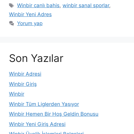
Etiketler
Winbir canlı bahis
,
winbir sanal sporlar
,
Winbir Yeni Adres
Yorum yap
Son Yazılar
Winbir Adresi
Winbir Giriş
Winbir
Winbir Tüm Liglerden Yaşıyor
Winbir Hemen Bir Hoş Geldin Bonusu
Winbir Yeni Giriş Adresi