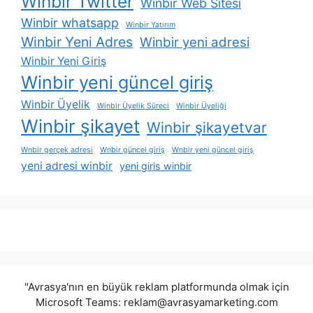
Winbir Twitter
Winbir Web Sitesi
Winbir whatsapp
Winbir Yatırım
Winbir Yeni Adres
Winbir yeni adresi
Winbir Yeni Giriş
Winbir yeni güncel giriş
Winbir Üyelik
Winbir Üyelik Süreci
Winbir Üyeliği
Winbir şikayet
Winbir şikayetvar
Wnbir gerçek adresi
Wnbir güncel giriş
Wnbir yeni güncel giriş
yeni adresi winbir
yeni giris winbir
"Avrasya'nın en büyük reklam platformunda olmak için
Microsoft Teams:
reklam@avrasyamarketing.com