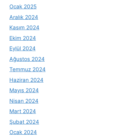
Ocak 2025
Aralık 2024
Kasım 2024
Ekim 2024
Eylül 2024
Ağustos 2024
Temmuz 2024
Haziran 2024
Mayıs 2024
Nisan 2024
Mart 2024
Şubat 2024
Ocak 2024