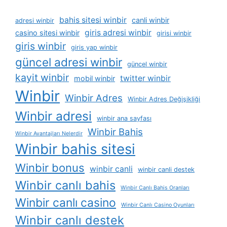
bahis sitesi winbir
canli winbir
adresi winbir
giris adresi winbir
casino sitesi winbir
girisi winbir
giris winbir
giris yap winbir
güncel adresi winbir
güncel winbir
kayit winbir
twitter winbir
mobil winbir
Winbir
Winbir Adres
Winbir Adres Değişikliği
Winbir adresi
winbir ana sayfası
Winbir Bahis
Winbir Avantajları Nelerdir
Winbir bahis sitesi
Winbir bonus
winbir canli
winbir canli destek
Winbir canlı bahis
Winbir Canlı Bahis Oranları
Winbir canlı casino
Winbir Canlı Casino Oyunları
Winbir canlı destek