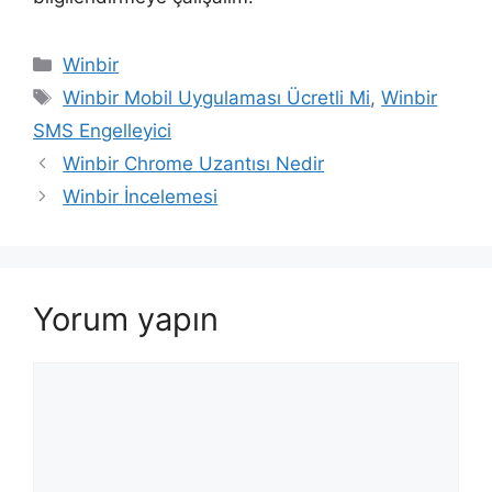
Kategoriler
Winbir
Etiketler
Winbir Mobil Uygulaması Ücretli Mi
,
Winbir
SMS Engelleyici
Yazı
Winbir Chrome Uzantısı Nedir
dolaşımı
Winbir İncelemesi
Yorum yapın
Yorum