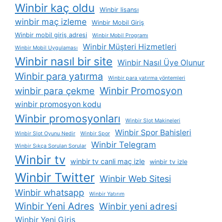
Winbir kaç oldu
Winbir lisansı
winbir maç izleme
Winbir Mobil Giriş
Winbir mobil giriş adresi
Winbir Mobil Programı
Winbir Müşteri Hizmetleri
Winbir Mobil Uygulaması
Winbir nasıl bir site
Winbir Nasıl Üye Olunur
Winbir para yatırma
Winbir para yatırma yöntemleri
Winbir Promosyon
winbir para çekme
winbir promosyon kodu
Winbir promosyonları
Winbir Slot Makineleri
Winbir Spor Bahisleri
Winbir Slot Oyunu Nedir
Winbir Spor
Winbir Telegram
Winbir Sıkça Sorulan Sorular
Winbir tv
winbir tv canli maç izle
winbir tv izle
Winbir Twitter
Winbir Web Sitesi
Winbir whatsapp
Winbir Yatırım
Winbir Yeni Adres
Winbir yeni adresi
Winbir Yeni Giriş