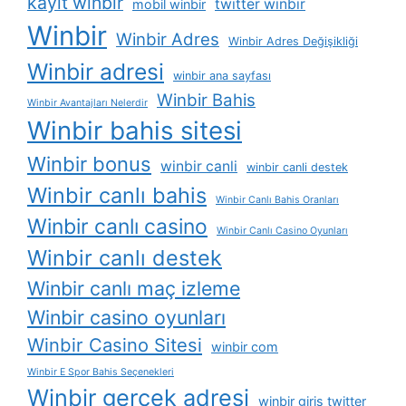
kayit winbir
twitter winbir
mobil winbir
Winbir
Winbir Adres
Winbir Adres Değişikliği
Winbir adresi
winbir ana sayfası
Winbir Bahis
Winbir Avantajları Nelerdir
Winbir bahis sitesi
Winbir bonus
winbir canli
winbir canli destek
Winbir canlı bahis
Winbir Canlı Bahis Oranları
Winbir canlı casino
Winbir Canlı Casino Oyunları
Winbir canlı destek
Winbir canlı maç izleme
Winbir casino oyunları
Winbir Casino Sitesi
winbir com
Winbir E Spor Bahis Seçenekleri
Winbir gerçek adresi
winbir giris twitter