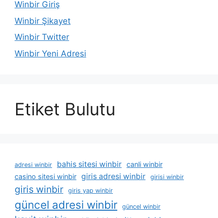
Winbir Giriş
Winbir Şikayet
Winbir Twitter
Winbir Yeni Adresi
Etiket Bulutu
bahis sitesi winbir
canli winbir
adresi winbir
giris adresi winbir
casino sitesi winbir
girisi winbir
giris winbir
giris yap winbir
güncel adresi winbir
güncel winbir