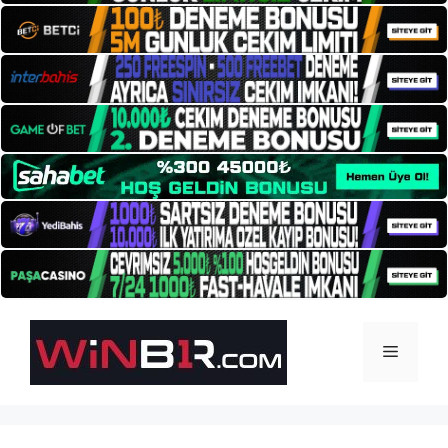
İçeriğe
atla
Menü