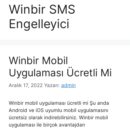
Winbir SMS
Engelleyici
Winbir Mobil
Uygulaması Ücretli Mi
Aralık 17, 2022
Yazarı:
admin
Winbir mobil uygulaması ücretli mi Şu anda
Android ve iOS uyumlu mobil uygulamasını
ücretsiz olarak indirebilirsiniz. Winbir mobil
uygulaması ile birçok avantajdan