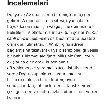
İncelemeleri
Dünya ve Avrupa liglerinden birçok maçı geri
getiren Winbir canlı maç sitesi, oyuncuların
büyük kazanması için vazgeçilmez bir hizmet.
Belirtilen TV platformlarındaki tüm şovlar
Winbir
canlı maç i̇ncelemeleri
serbest modda ücretsiz
olarak sunulmaktadır. Winbir giriş adresi
bağlantısına tıklayarak üye olsanız bile, güvenilir
bir bahis hizmeti aldığınızı bilirsiniz.Canlı oyun
akışlarına ek olarak, kuponlarınızı
düzenlemenize yardımcı olacak istatistikler de
vardır.Doğru kuponların oluşturulmasını
hızlandırmak için haberlerden, oyun
sonuçlarından, tahminlerden, istatistiklerden,
çizelgelerden ve daha fazlasından alınan verileri
kullanın.