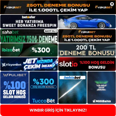
×
WINBIR GİRİŞ İÇİN TIKLAYINIZ!