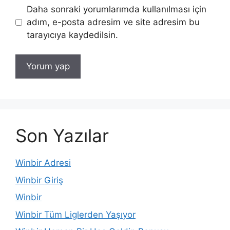
Daha sonraki yorumlarımda kullanılması için
adım, e-posta adresim ve site adresim bu
tarayıcıya kaydedilsin.
Son Yazılar
Winbir Adresi
Winbir Giriş
Winbir
Winbir Tüm Liglerden Yaşıyor