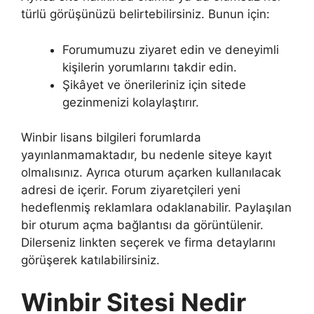
türlü görüşünüzü belirtebilirsiniz. Bunun için:
Forumumuzu ziyaret edin ve deneyimli
kişilerin yorumlarını takdir edin.
Şikâyet ve önerileriniz için sitede
gezinmenizi kolaylaştırır.
Winbir lisans bilgileri forumlarda
yayınlanmamaktadır, bu nedenle siteye kayıt
olmalısınız. Ayrıca oturum açarken kullanılacak
adresi de içerir. Forum ziyaretçileri yeni
hedeflenmiş reklamlara odaklanabilir. Paylaşılan
bir oturum açma bağlantısı da görüntülenir.
Dilerseniz linkten seçerek ve firma detaylarını
görüşerek katılabilirsiniz.
Winbir Sitesi Nedir