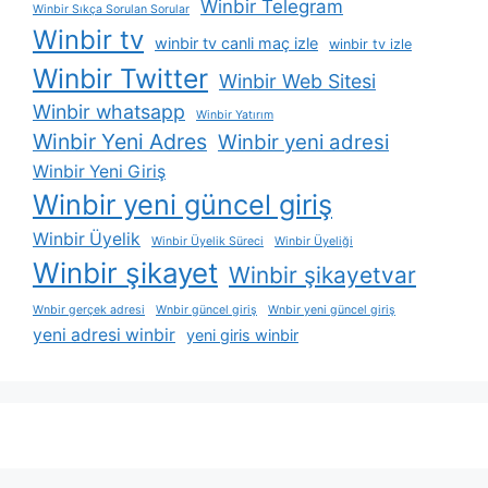
Winbir Telegram
Winbir Sıkça Sorulan Sorular
Winbir tv
winbir tv canli maç izle
winbir tv izle
Winbir Twitter
Winbir Web Sitesi
Winbir whatsapp
Winbir Yatırım
Winbir Yeni Adres
Winbir yeni adresi
Winbir Yeni Giriş
Winbir yeni güncel giriş
Winbir Üyelik
Winbir Üyelik Süreci
Winbir Üyeliği
Winbir şikayet
Winbir şikayetvar
Wnbir gerçek adresi
Wnbir güncel giriş
Wnbir yeni güncel giriş
yeni adresi winbir
yeni giris winbir