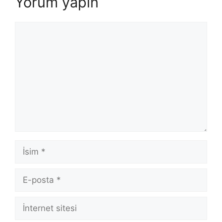
Yorum yapın
Yorum
İsim
E-
posta
İnternet
sitesi