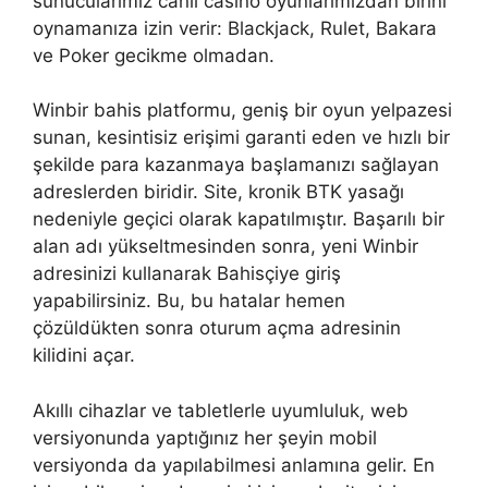
sunucularımız canlı casino oyunlarımızdan birini
oynamanıza izin verir: Blackjack, Rulet, Bakara
ve Poker gecikme olmadan.
Winbir bahis platformu, geniş bir oyun yelpazesi
sunan, kesintisiz erişimi garanti eden ve hızlı bir
şekilde para kazanmaya başlamanızı sağlayan
adreslerden biridir. Site, kronik BTK yasağı
nedeniyle geçici olarak kapatılmıştır. Başarılı bir
alan adı yükseltmesinden sonra, yeni Winbir
adresinizi kullanarak Bahisçiye giriş
yapabilirsiniz. Bu, bu hatalar hemen
çözüldükten sonra oturum açma adresinin
kilidini açar.
Akıllı cihazlar ve tabletlerle uyumluluk, web
versiyonunda yaptığınız her şeyin mobil
versiyonda da yapılabilmesi anlamına gelir. En