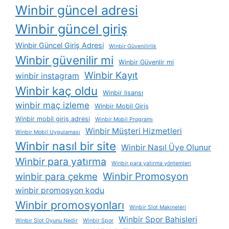
Winbir güncel adresi
Winbir güncel giriş
Winbir Güncel Giriş Adresi
Winbir Güvenilirlik
Winbir güvenilir mi
Winbir Güvenlir mi
Winbir Kayıt
winbir instagram
Winbir kaç oldu
Winbir lisansı
winbir maç izleme
Winbir Mobil Giriş
Winbir mobil giriş adresi
Winbir Mobil Programı
Winbir Müşteri Hizmetleri
Winbir Mobil Uygulaması
Winbir nasıl bir site
Winbir Nasıl Üye Olunur
Winbir para yatırma
Winbir para yatırma yöntemleri
Winbir Promosyon
winbir para çekme
winbir promosyon kodu
Winbir promosyonları
Winbir Slot Makineleri
Winbir Spor Bahisleri
Winbir Slot Oyunu Nedir
Winbir Spor