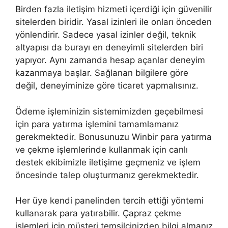
Birden fazla iletişim hizmeti içerdiği için güvenilir
sitelerden biridir. Yasal izinleri ile onları önceden
yönlendirir. Sadece yasal izinler değil, teknik
altyapısı da burayı en deneyimli sitelerden biri
yapıyor. Aynı zamanda hesap açanlar deneyim
kazanmaya başlar. Sağlanan bilgilere göre
değil, deneyiminize göre ticaret yapmalısınız.
Ödeme işleminizin sistemimizden geçebilmesi
için para yatırma işlemini tamamlamanız
gerekmektedir. Bonusunuzu Winbir para yatırma
ve çekme işlemlerinde kullanmak için canlı
destek ekibimizle iletişime geçmeniz ve işlem
öncesinde talep oluşturmanız gerekmektedir.
Her üye kendi panelinden tercih ettiği yöntemi
kullanarak para yatırabilir. Çapraz çekme
işlemleri için müşteri temsilcinizden bilgi almanız