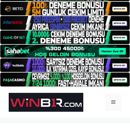
İçeriğe
atla
Menü