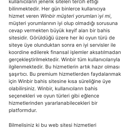
kullanıcıların jenerik siteleri tercih ettiği
bilinmektedir. Her gün binlerce kullanıcıya
hizmet veren
Winbir müşteri yorumları i̇yi mi
,
müşteri yorumlarının iyi olup olmadığı sorusuna
cevap vermekten büyük keyif alan bir bahis
sitesidir. Görüldüğü üzere her iki oyun türü de
siteye üye olunduktan sonra en iyi servisler ile
koordine edilerek finansal işlemler aksatılmadan
gerçekleştirilmektedir. Winbir tüm kullanıcılarıyla
ilgilenmektedir. Bu hizmetlerin artık hazır olması
şaşırtıcı. Bu premium hizmetlerden faydalanmak
için Winbir bahis sitesine kısa süreliğine üye
olabilirsiniz. Winbir, kullanıcıların bahis
seçenekleri ve oyun türleri gibi eğlence
hizmetlerinden yararlanabilecekleri bir
platformdur.
Bilmelisiniz ki bu web sitesi hizmetleri