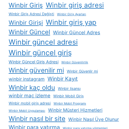
Winbir giriş adresi
Winbir Giriş
Winbir Giriş Adresi Değişti
Winbir Giriş Ayarları
Winbir giriş yap
Winbir Girişi
Winbir Güncel
Winbir Güncel Adres
Winbir güncel adresi
Winbir güncel giriş
Winbir Güncel Giriş Adresi
Winbir Güvenilirlik
Winbir güvenilir mi
Winbir Güvenlir mi
Winbir Kayıt
winbir instagram
Winbir kaç oldu
Winbir lisansı
winbir maç izleme
Winbir Mobil Giriş
Winbir mobil giriş adresi
Winbir Mobil Programı
Winbir Müşteri Hizmetleri
Winbir Mobil Uygulaması
Winbir nasıl bir site
Winbir Nasıl Üye Olunur
Winbir para yatırma
Winbir para yatırma yöntemleri