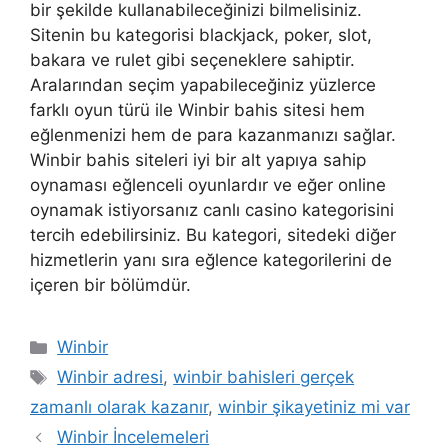
bir şekilde kullanabileceğinizi bilmelisiniz.
Sitenin bu kategorisi blackjack, poker, slot,
bakara ve rulet gibi seçeneklere sahiptir.
Aralarından seçim yapabileceğiniz yüzlerce
farklı oyun türü ile Winbir bahis sitesi hem
eğlenmenizi hem de para kazanmanızı sağlar.
Winbir bahis siteleri iyi bir alt yapıya sahip
oynaması eğlenceli oyunlardır ve eğer online
oynamak istiyorsanız canlı casino kategorisini
tercih edebilirsiniz. Bu kategori, sitedeki diğer
hizmetlerin yanı sıra eğlence kategorilerini de
içeren bir bölümdür.
Kategoriler
Winbir
Etiketler
Winbir adresi
,
winbir bahisleri gerçek
zamanlı olarak kazanır
,
winbir şikayetiniz mi var
Yazı
Winbir İncelemeleri