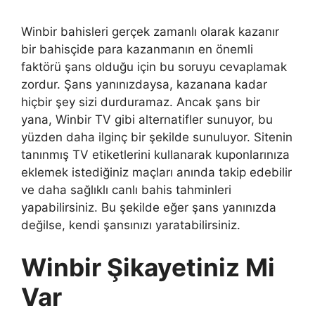
Winbir bahisleri gerçek zamanlı olarak kazanır
bir bahisçide para kazanmanın en önemli
faktörü şans olduğu için bu soruyu cevaplamak
zordur. Şans yanınızdaysa, kazanana kadar
hiçbir şey sizi durduramaz. Ancak şans bir
yana, Winbir TV gibi alternatifler sunuyor, bu
yüzden daha ilginç bir şekilde sunuluyor. Sitenin
tanınmış TV etiketlerini kullanarak kuponlarınıza
eklemek istediğiniz maçları anında takip edebilir
ve daha sağlıklı canlı bahis tahminleri
yapabilirsiniz. Bu şekilde eğer şans yanınızda
değilse, kendi şansınızı yaratabilirsiniz.
Winbir Şikayetiniz Mi
Var