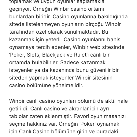
toplamak ve uygun oyunlar sağlamakla
geçiriyor. Örneğin Winbir casino ortamı
bunlardan biridir. Casino oyunlarına bakıldığında
sitede listelenmeyen oyunların birçoğu Winbir
tarafından özel olarak sunulmaktadır. Bu
kazanmak için yeterli. Casino oyunlarını bahis
oynamaya tercih edenler, Winbir web sitesinde
‘Poker, Slots, Blackjack ve Rulet’i canlı bir
ortamda bulabilirler. Sadece kazanmak
isteyenler ya da kazanınca bunu güvenilir bir
siteden yapmak isteyenler Winbir sitesinin
casino bölümüne yönelmelidir.
Winbir canlı casino oyunları bölümü de aktif hale
getirildi. Canlı casino ve akranlar için ayrı
tablolar zaten eklenmiştir. Favori oyun masanızı
seçme hakkınız var. Örneğin ‘Poker’ oynamak
için Canlı Casino bölümüne girin ve buradaki