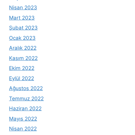
Nisan 2023
Mart 2023
Şubat 2023
Ocak 2023
Aralık 2022
Kasım 2022
Ekim 2022
Eylül 2022
Ağustos 2022
Temmuz 2022
Haziran 2022
Mayıs 2022
Nisan 2022