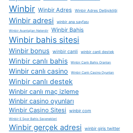
Winbir
Winbir Adres
Winbir Adres Değişikliği
Winbir adresi
winbir ana sayfası
Winbir Bahis
Winbir Avantajları Nelerdir
Winbir bahis sitesi
Winbir bonus
winbir canli
winbir canli destek
Winbir canlı bahis
Winbir Canlı Bahis Oranları
Winbir canlı casino
Winbir Canlı Casino Oyunları
Winbir canlı destek
Winbir canlı maç izleme
Winbir casino oyunları
Winbir Casino Sitesi
winbir com
Winbir E Spor Bahis Seçenekleri
Winbir gerçek adresi
winbir giris twitter