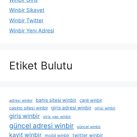
Winbir Şikayet
Winbir Twitter
Winbir Yeni Adresi
Etiket Bulutu
bahis sitesi winbir
canli winbir
adresi winbir
giris adresi winbir
casino sitesi winbir
girisi winbir
giris winbir
giris yap winbir
güncel adresi winbir
güncel winbir
kayit winbir
twitter winbir
mobil winbir