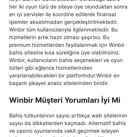
her iki oyun türü de siteye üye olunduktan sonra
en iyi servisler ile koordine edilerek finansal
işlemler aksatılmadan gerçekleştirilmektedir.
Winbir tüm kullanıcılarıyla ilgilenmektedir. Bu
hizmetlerin artık hazır olması şaşırtıcı. Bu
premium hizmetlerden faydalanmak için Winbir
bahis sitesine kısa süreliğine üye olabilirsiniz.
Winbir, kullanıcıların bahis seçenekleri ve oyun
türleri gibi eğlence hizmetlerinden
yararlanabilecekleri bir platformdur.Winbir en
başarılı şikayet analiz sitelerinden biridir.
Winbir Müşteri Yorumları İyi Mi
Bahis tutkunlarının sayısı arttıkça web sitelerinin
sayısı da dikkatlerden kaçmadı. Alternatif bahis
ve casino oyunlarında vakit geçirmek isteyen