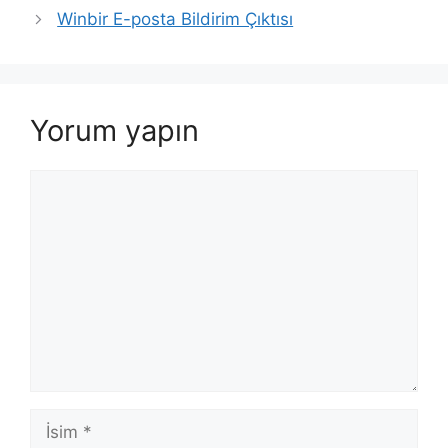
dolaşımı
Winbir E-posta Bildirim Çıktısı
Yorum yapın
Yorum
İsim