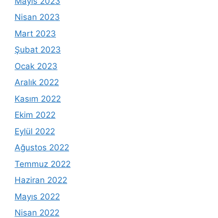
Mayıs 2023
Nisan 2023
Mart 2023
Şubat 2023
Ocak 2023
Aralık 2022
Kasım 2022
Ekim 2022
Eylül 2022
Ağustos 2022
Temmuz 2022
Haziran 2022
Mayıs 2022
Nisan 2022