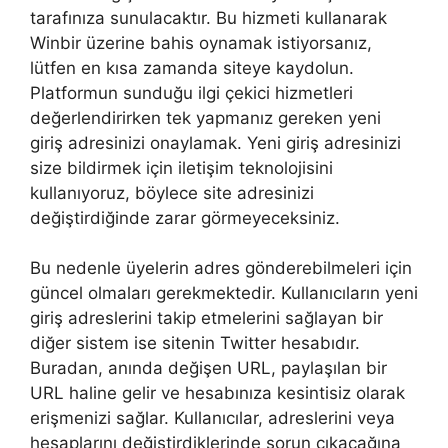
tarafınıza sunulacaktır. Bu hizmeti kullanarak
Winbir üzerine bahis oynamak istiyorsanız,
lütfen en kısa zamanda siteye kaydolun.
Platformun sunduğu ilgi çekici hizmetleri
değerlendirirken tek yapmanız gereken yeni
giriş adresinizi onaylamak. Yeni giriş adresinizi
size bildirmek için iletişim teknolojisini
kullanıyoruz, böylece site adresinizi
değiştirdiğinde zarar görmeyeceksiniz.
Bu nedenle üyelerin adres gönderebilmeleri için
güncel olmaları gerekmektedir. Kullanıcıların yeni
giriş adreslerini takip etmelerini sağlayan bir
diğer sistem ise sitenin Twitter hesabıdır.
Buradan, anında değişen URL, paylaşılan bir
URL haline gelir ve hesabınıza kesintisiz olarak
erişmenizi sağlar. Kullanıcılar, adreslerini veya
hesaplarını değiştirdiklerinde sorun çıkacağına