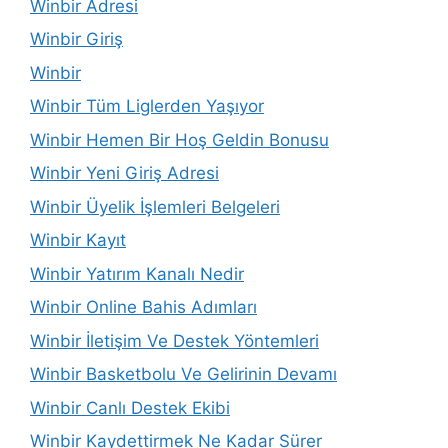
Winbir Adresi
Winbir Giriş
Winbir
Winbir Tüm Liglerden Yaşıyor
Winbir Hemen Bir Hoş Geldin Bonusu
Winbir Yeni Giriş Adresi
Winbir Üyelik İşlemleri Belgeleri
Winbir Kayıt
Winbir Yatırım Kanalı Nedir
Winbir Online Bahis Adımları
Winbir İletişim Ve Destek Yöntemleri
Winbir Basketbolu Ve Gelirinin Devamı
Winbir Canlı Destek Ekibi
Winbir Kaydettirmek Ne Kadar Sürer