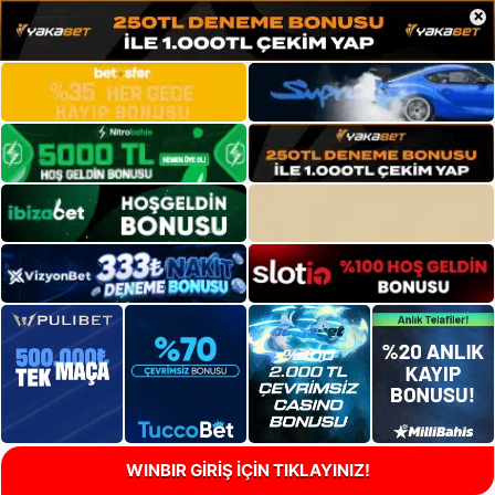
×
WINBIR GİRİŞ İÇİN TIKLAYINIZ!