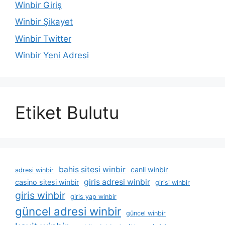
Winbir Giriş
Winbir Şikayet
Winbir Twitter
Winbir Yeni Adresi
Etiket Bulutu
bahis sitesi winbir
canli winbir
adresi winbir
giris adresi winbir
casino sitesi winbir
girisi winbir
giris winbir
giris yap winbir
güncel adresi winbir
güncel winbir