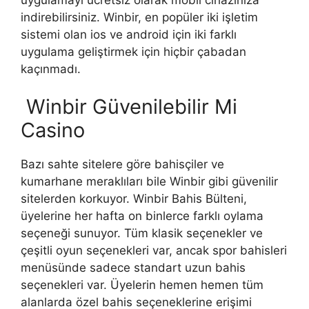
indirebilirsiniz. Winbir, en popüler iki işletim
sistemi olan ios ve android için iki farklı
uygulama geliştirmek için hiçbir çabadan
kaçınmadı.
Winbir Güvenilebilir Mi
Casino
Bazı sahte sitelere göre bahisçiler ve
kumarhane meraklıları bile Winbir gibi güvenilir
sitelerden korkuyor. Winbir Bahis Bülteni,
üyelerine her hafta on binlerce farklı oylama
seçeneği sunuyor. Tüm klasik seçenekler ve
çeşitli oyun seçenekleri var, ancak spor bahisleri
menüsünde sadece standart uzun bahis
seçenekleri var. Üyelerin hemen hemen tüm
alanlarda özel bahis seçeneklerine erişimi