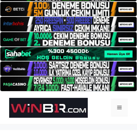
İçeriğe
atla
Menü