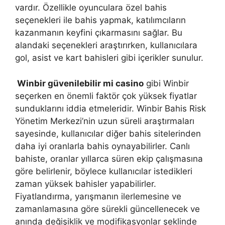
vardır. Özellikle oyunculara özel bahis
seçenekleri ile bahis yapmak, katılımcıların
kazanmanın keyfini çıkarmasını sağlar. Bu
alandaki seçenekleri araştırırken, kullanıcılara
gol, asist ve kart bahisleri gibi içerikler sunulur.
Winbir güvenilebilir mi casino
gibi Winbir
seçerken en önemli faktör çok yüksek fiyatlar
sunduklarını iddia etmeleridir. Winbir Bahis Risk
Yönetim Merkezi’nin uzun süreli araştırmaları
sayesinde, kullanıcılar diğer bahis sitelerinden
daha iyi oranlarla bahis oynayabilirler. Canlı
bahiste, oranlar yıllarca süren ekip çalışmasına
göre belirlenir, böylece kullanıcılar istedikleri
zaman yüksek bahisler yapabilirler.
Fiyatlandırma, yarışmanın ilerlemesine ve
zamanlamasına göre sürekli güncellenecek ve
anında değişiklik ve modifikasyonlar şeklinde