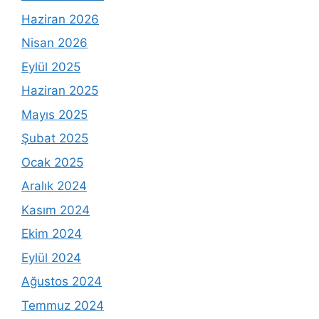
Haziran 2026
Nisan 2026
Eylül 2025
Haziran 2025
Mayıs 2025
Şubat 2025
Ocak 2025
Aralık 2024
Kasım 2024
Ekim 2024
Eylül 2024
Ağustos 2024
Temmuz 2024