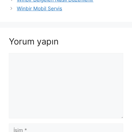
dolaşımı
Winbir Mobil Servis
Yorum yapın
Yorum
İsim