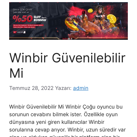
Winbir Güvenilebilir
Mi
Temmuz 28, 2022
Yazarı:
admin
Winbir Güvenilebilir Mi Winbir Çoğu oyuncu bu
sorunun cevabını bilmek ister. Özellikle oyun
dünyasına yeni giren kullanıcılar Winbir
sorularına cevap arıyor. Winbir, uzun süredir var