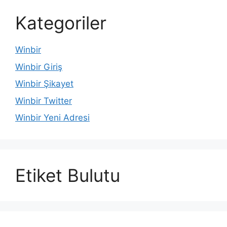
Kategoriler
Winbir
Winbir Giriş
Winbir Şikayet
Winbir Twitter
Winbir Yeni Adresi
Etiket Bulutu