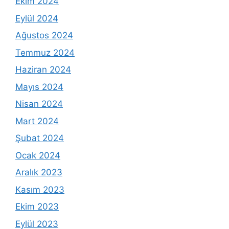
Ekim 2024
Eylül 2024
Ağustos 2024
Temmuz 2024
Haziran 2024
Mayıs 2024
Nisan 2024
Mart 2024
Şubat 2024
Ocak 2024
Aralık 2023
Kasım 2023
Ekim 2023
Eylül 2023