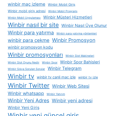
winbir maç izleme
Winbir Mobil Giriş
Winbir mobil giriş adresi
Winbir Mobil Programı
Winbir Müşteri Hizmetleri
Winbir Mobil Uygulaması
Winbir nasıl bir site
Winbir Nasıl Üye Olunur
Winbir para yatırma
Winbir para yatırma yöntemleri
Winbir Promosyon
winbir para çekme
winbir promosyon kodu
Winbir promosyonları
Winbir Slot Makineleri
Winbir Spor Bahisleri
Winbir Slot Oyunu Nedir
Winbir Spor
Winbir Telegram
Winbir Sıkça Sorulan Sorular
Winbir tv
winbir tv canli maç izle
winbir tv izle
Winbir Twitter
Winbir Web Sitesi
Winbir whatsapp
Winbir Yatırım
Winbir Yeni Adres
Winbir yeni adresi
Winbir Yeni Giriş
Winbir yeni güncel giriş