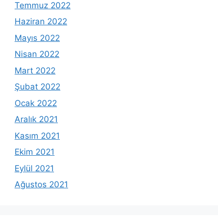
Temmuz 2022
Haziran 2022
Mayıs 2022
Nisan 2022
Mart 2022
Şubat 2022
Ocak 2022
Aralık 2021
Kasım 2021
Ekim 2021
Eylül 2021
Ağustos 2021