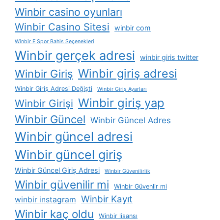
Winbir casino oyunları
Winbir Casino Sitesi
winbir com
Winbir E Spor Bahis Seçenekleri
Winbir gerçek adresi
winbir giris twitter
Winbir giriş adresi
Winbir Giriş
Winbir Giriş Adresi Değişti
Winbir Giriş Ayarları
Winbir giriş yap
Winbir Girişi
Winbir Güncel
Winbir Güncel Adres
Winbir güncel adresi
Winbir güncel giriş
Winbir Güncel Giriş Adresi
Winbir Güvenilirlik
Winbir güvenilir mi
Winbir Güvenlir mi
Winbir Kayıt
winbir instagram
Winbir kaç oldu
Winbir lisansı