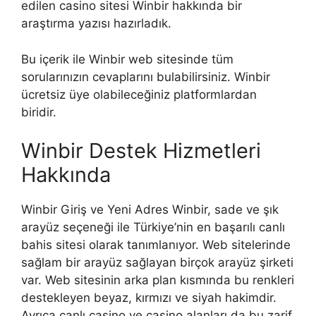
edilen casino sitesi Winbir hakkında bir
araştırma yazısı hazırladık.
Bu içerik ile Winbir web sitesinde tüm
sorularınızın cevaplarını bulabilirsiniz. Winbir
ücretsiz üye olabileceğiniz platformlardan
biridir.
Winbir Destek Hizmetleri
Hakkında
Winbir Giriş ve Yeni Adres Winbir, sade ve şık
arayüz seçeneği ile Türkiye’nin en başarılı canlı
bahis sitesi olarak tanımlanıyor. Web sitelerinde
sağlam bir arayüz sağlayan birçok arayüz şirketi
var. Web sitesinin arka plan kısmında bu renkleri
destekleyen beyaz, kırmızı ve siyah hakimdir.
Ayrıca canlı casino ve casino alanları da bu zarif