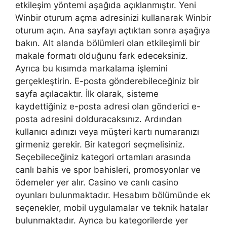
etkileşim yöntemi aşağıda açıklanmıştır. Yeni
Winbir oturum açma adresinizi kullanarak Winbir
oturum açın. Ana sayfayı açtıktan sonra aşağıya
bakın. Alt alanda bölümleri olan etkileşimli bir
makale formatı olduğunu fark edeceksiniz.
Ayrıca bu kısımda markalama işlemini
gerçekleştirin. E-posta gönderebileceğiniz bir
sayfa açılacaktır. İlk olarak, sisteme
kaydettiğiniz e-posta adresi olan gönderici e-
posta adresini dolduracaksınız. Ardından
kullanıcı adınızı veya müşteri kartı numaranızı
girmeniz gerekir. Bir kategori seçmelisiniz.
Seçebileceğiniz kategori ortamları arasında
canlı bahis ve spor bahisleri, promosyonlar ve
ödemeler yer alır. Casino ve canlı casino
oyunları bulunmaktadır. Hesabım bölümünde ek
seçenekler, mobil uygulamalar ve teknik hatalar
bulunmaktadır. Ayrıca bu kategorilerde yer