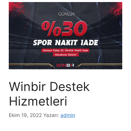
Winbir Destek
Hizmetleri
Ekim 19, 2022
Yazarı:
admin