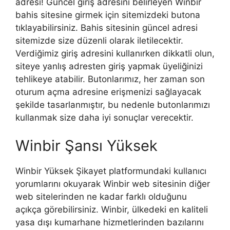
adresi! Güncel giriş adresini belirleyen Winbir
bahis sitesine girmek için sitemizdeki butona
tıklayabilirsiniz. Bahis sitesinin güncel adresi
sitemizde size düzenli olarak iletilecektir.
Verdiğimiz giriş adresini kullanırken dikkatli olun,
siteye yanlış adresten giriş yapmak üyeliğinizi
tehlikeye atabilir. Butonlarımız, her zaman son
oturum açma adresine erişmenizi sağlayacak
şekilde tasarlanmıştır, bu nedenle butonlarımızı
kullanmak size daha iyi sonuçlar verecektir.
Winbir Şansı Yüksek
Winbir Yüksek Şikayet platformundaki kullanıcı
yorumlarını okuyarak Winbir web sitesinin diğer
web sitelerinden ne kadar farklı olduğunu
açıkça görebilirsiniz. Winbir, ülkedeki en kaliteli
yasa dışı kumarhane hizmetlerinden bazılarını