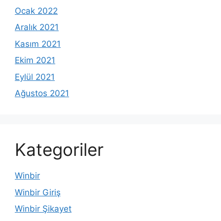
Ocak 2022
Aralık 2021
Kasım 2021
Ekim 2021
Eylül 2021
Ağustos 2021
Kategoriler
Winbir
Winbir Giriş
Winbir Şikayet