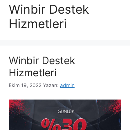
Winbir Destek
Hizmetleri
Winbir Destek
Hizmetleri
Ekim 19, 2022
Yazarı:
admin