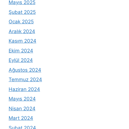
Mayıs 2025
Şubat 2025
Ocak 2025
Aralık 2024
Kasım 2024
Ekim 2024
Eylül 2024
Ağustos 2024
Temmuz 2024
Haziran 2024
Mayıs 2024
Nisan 2024
Mart 2024
Şubat 2024