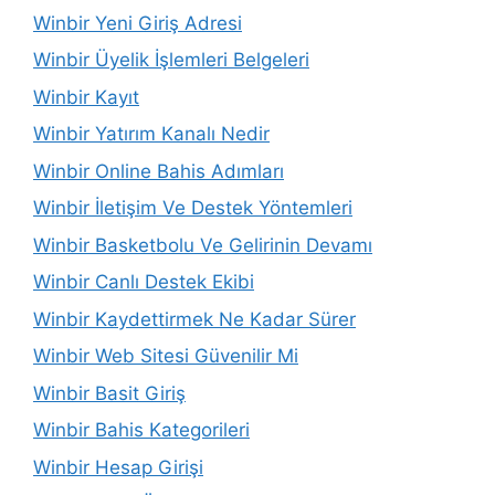
Winbir Yeni Giriş Adresi
Winbir Üyelik İşlemleri Belgeleri
Winbir Kayıt
Winbir Yatırım Kanalı Nedir
Winbir Online Bahis Adımları
Winbir İletişim Ve Destek Yöntemleri
Winbir Basketbolu Ve Gelirinin Devamı
Winbir Canlı Destek Ekibi
Winbir Kaydettirmek Ne Kadar Sürer
Winbir Web Sitesi Güvenilir Mi
Winbir Basit Giriş
Winbir Bahis Kategorileri
Winbir Hesap Girişi