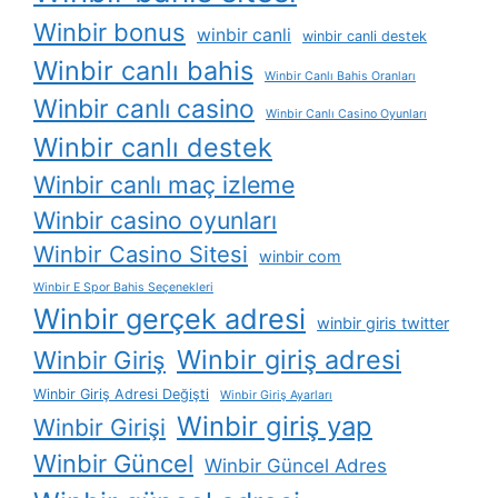
Winbir bonus
winbir canli
winbir canli destek
Winbir canlı bahis
Winbir Canlı Bahis Oranları
Winbir canlı casino
Winbir Canlı Casino Oyunları
Winbir canlı destek
Winbir canlı maç izleme
Winbir casino oyunları
Winbir Casino Sitesi
winbir com
Winbir E Spor Bahis Seçenekleri
Winbir gerçek adresi
winbir giris twitter
Winbir giriş adresi
Winbir Giriş
Winbir Giriş Adresi Değişti
Winbir Giriş Ayarları
Winbir giriş yap
Winbir Girişi
Winbir Güncel
Winbir Güncel Adres