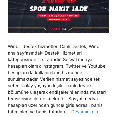
Winbir destek hizmetleri Canlı Destek, Winbir
ana sayfasındaki Destek Hizmetleri
kategorisinde 1. sıradadır. Sosyal medya
hesapları olarak İnstagram, Twitter ve Youtube
hesapları da kullanıcıların hizmetine
sunulmaktadır. Verilen hizmet sayesinde tek
seferlik olay yaşayan kişiler canlı destek
bölümüne ulaşarak endişelerini anında müşteri
temsilcisine iletebilmektedir. Sosyal medya
hesapları üzerinden güncel giriş adresi, bahis
tahminleri ve bahis tutarları …
Devamını oku…