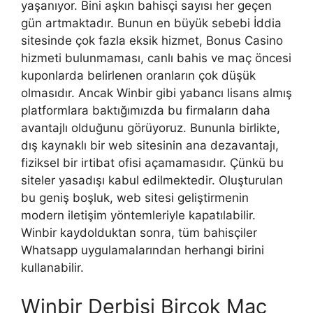
yaşanıyor. Bini aşkın bahisçi sayısı her geçen
gün artmaktadır. Bunun en büyük sebebi İddia
sitesinde çok fazla eksik hizmet, Bonus Casino
hizmeti bulunmaması, canlı bahis ve maç öncesi
kuponlarda belirlenen oranların çok düşük
olmasıdır. Ancak Winbir gibi yabancı lisans almış
platformlara baktığımızda bu firmaların daha
avantajlı olduğunu görüyoruz. Bununla birlikte,
dış kaynaklı bir web sitesinin ana dezavantajı,
fiziksel bir irtibat ofisi açamamasıdır. Çünkü bu
siteler yasadışı kabul edilmektedir. Oluşturulan
bu geniş boşluk, web sitesi geliştirmenin
modern iletişim yöntemleriyle kapatılabilir.
Winbir kaydolduktan sonra, tüm bahisçiler
Whatsapp uygulamalarından herhangi birini
kullanabilir.
Winbir Derbisi Birçok Maç