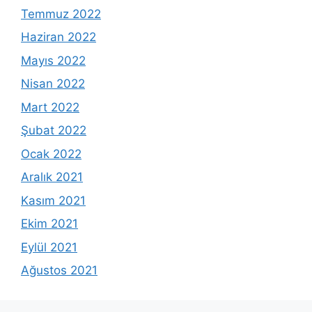
Temmuz 2022
Haziran 2022
Mayıs 2022
Nisan 2022
Mart 2022
Şubat 2022
Ocak 2022
Aralık 2021
Kasım 2021
Ekim 2021
Eylül 2021
Ağustos 2021