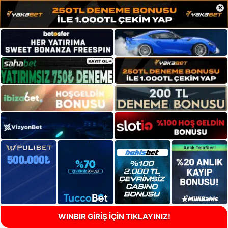
×
WINBIR GİRİŞ İÇİN TIKLAYINIZ!