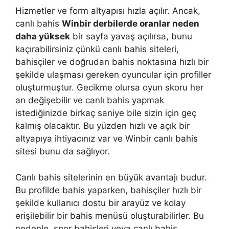
Hizmetler ve form altyapısı hızla açılır. Ancak,
canlı bahis
Winbir derbilerde oranlar neden
daha yüksek
bir sayfa yavaş açılırsa, bunu
kaçırabilirsiniz çünkü canlı bahis siteleri,
bahisçiler ve doğrudan bahis noktasına hızlı bir
şekilde ulaşması gereken oyuncular için profiller
oluşturmuştur. Gecikme olursa oyun skoru her
an değişebilir ve canlı bahis yapmak
istediğinizde birkaç saniye bile sizin için geç
kalmış olacaktır. Bu yüzden hızlı ve açık bir
altyapıya ihtiyacınız var ve Winbir canlı bahis
sitesi bunu da sağlıyor.
Canlı bahis sitelerinin en büyük avantajı budur.
Bu profilde bahis yaparken, bahisçiler hızlı bir
şekilde kullanıcı dostu bir arayüz ve kolay
erişilebilir bir bahis menüsü oluşturabilirler. Bu
nedenle, spor bahisleri veya canlı bahis