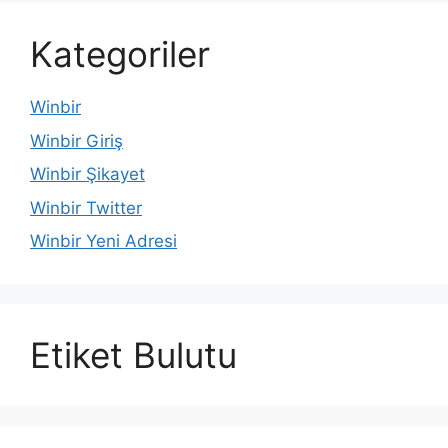
Kategoriler
Winbir
Winbir Giriş
Winbir Şikayet
Winbir Twitter
Winbir Yeni Adresi
Etiket Bulutu