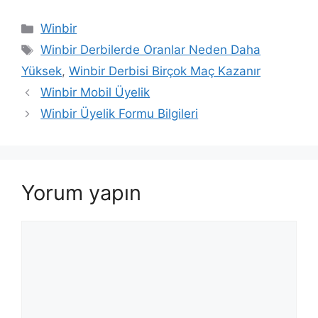
Kategoriler
Winbir
Etiketler
Winbir Derbilerde Oranlar Neden Daha
Yüksek
,
Winbir Derbisi Birçok Maç Kazanır
Yazı
Winbir Mobil Üyelik
dolaşımı
Winbir Üyelik Formu Bilgileri
Yorum yapın
Yorum