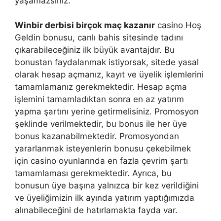
yaşamazsınız.
Winbir derbisi birçok maç kazanır
casino Hoş
Geldin bonusu, canlı bahis sitesinde tadını
çıkarabileceğiniz ilk büyük avantajdır. Bu
bonustan faydalanmak istiyorsak, sitede yasal
olarak hesap açmanız, kayıt ve üyelik işlemlerini
tamamlamanız gerekmektedir. Hesap açma
işlemini tamamladıktan sonra en az yatırım
yapma şartını yerine getirmelisiniz. Promosyon
şeklinde verilmektedir, bu bonus ile her üye
bonus kazanabilmektedir. Promosyondan
yararlanmak isteyenlerin bonusu çekebilmek
için casino oyunlarında en fazla çevrim şartı
tamamlaması gerekmektedir. Ayrıca, bu
bonusun üye başına yalnızca bir kez verildiğini
ve üyeliğimizin ilk ayında yatırım yaptığımızda
alınabileceğini de hatırlamakta fayda var.