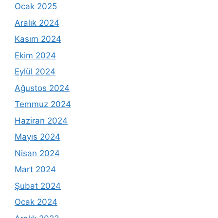
Ocak 2025
Aralık 2024
Kasım 2024
Ekim 2024
Eylül 2024
Ağustos 2024
Temmuz 2024
Haziran 2024
Mayıs 2024
Nisan 2024
Mart 2024
Şubat 2024
Ocak 2024