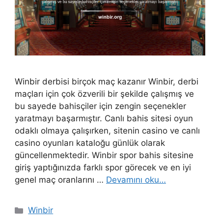
Winbir derbisi birçok maç kazanır Winbir, derbi
maçları için çok özverili bir şekilde çalışmış ve
bu sayede bahisçiler için zengin seçenekler
yaratmayı başarmıştır. Canlı bahis sitesi oyun
odaklı olmaya çalışırken, sitenin casino ve canlı
casino oyunları kataloğu günlük olarak
güncellenmektedir. Winbir spor bahis sitesine
giriş yaptığınızda farklı spor görecek ve en iyi
genel maç oranlarını …
Devamını oku…
Kategoriler
Winbir