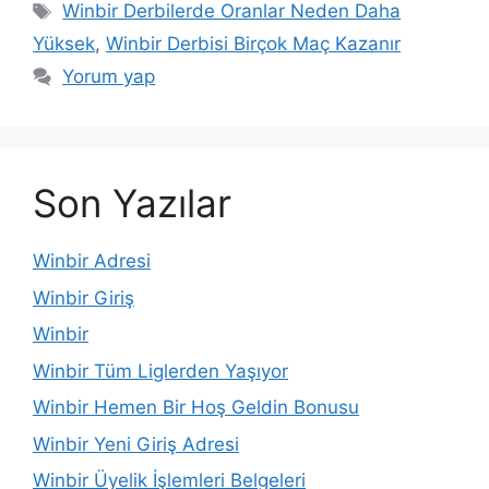
Etiketler
Winbir Derbilerde Oranlar Neden Daha
Yüksek
,
Winbir Derbisi Birçok Maç Kazanır
Yorum yap
Son Yazılar
Winbir Adresi
Winbir Giriş
Winbir
Winbir Tüm Liglerden Yaşıyor
Winbir Hemen Bir Hoş Geldin Bonusu
Winbir Yeni Giriş Adresi
Winbir Üyelik İşlemleri Belgeleri