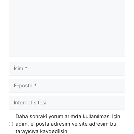
İsim
E-
posta
İnternet
sitesi
Daha sonraki yorumlarımda kullanılması için
adım, e-posta adresim ve site adresim bu
tarayıcıya kaydedilsin.