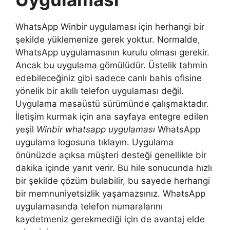
WhatsApp Winbir uygulaması için herhangi bir
şekilde yüklemenize gerek yoktur. Normalde,
WhatsApp uygulamasının kurulu olması gerekir.
Ancak bu uygulama gömülüdür. Üstelik tahmin
edebileceğiniz gibi sadece canlı bahis ofisine
yönelik bir akıllı telefon uygulaması değil.
Uygulama masaüstü sürümünde çalışmaktadır.
İletişim kurmak için ana sayfaya entegre edilen
yeşil
Winbir whatsapp uygulaması
WhatsApp
uygulama logosuna tıklayın. Uygulama
önünüzde açıksa müşteri desteği genellikle bir
dakika içinde yanıt verir. Bu hile sonucunda hızlı
bir şekilde çözüm bulabilir, bu sayede herhangi
bir memnuniyetsizlik yaşamazsınız. WhatsApp
uygulamasında telefon numaralarını
kaydetmeniz gerekmediği için de avantaj elde