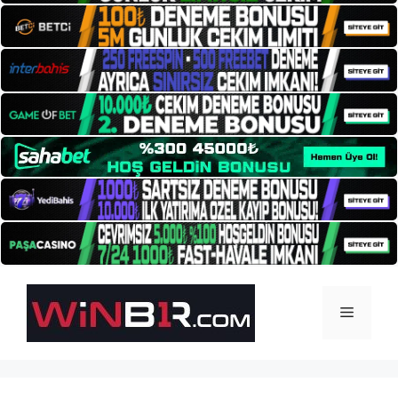
İçeriğe
atla
Menü