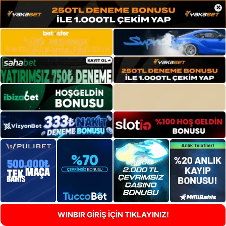
×
WINBIR GİRİŞ İÇİN TIKLAYINIZ!