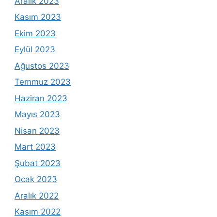
Aralık 2023
Kasım 2023
Ekim 2023
Eylül 2023
Ağustos 2023
Temmuz 2023
Haziran 2023
Mayıs 2023
Nisan 2023
Mart 2023
Şubat 2023
Ocak 2023
Aralık 2022
Kasım 2022