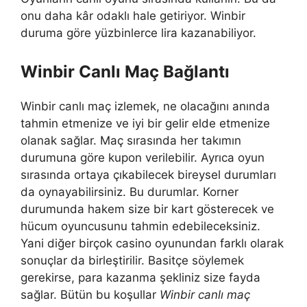
onu daha kâr odaklı hale getiriyor. Winbir
duruma göre yüzbinlerce lira kazanabiliyor.
Winbir Canlı Maç Bağlantı
Winbir canlı maç izlemek, ne olacağını anında
tahmin etmenize ve iyi bir gelir elde etmenize
olanak sağlar. Maç sırasında her takımın
durumuna göre kupon verilebilir. Ayrıca oyun
sırasında ortaya çıkabilecek bireysel durumları
da oynayabilirsiniz. Bu durumlar. Korner
durumunda hakem size bir kart gösterecek ve
hücum oyuncusunu tahmin edebileceksiniz.
Yani diğer birçok casino oyunundan farklı olarak
sonuçlar da birleştirilir. Basitçe söylemek
gerekirse, para kazanma şekliniz size fayda
sağlar. Bütün bu koşullar
Winbir canlı maç