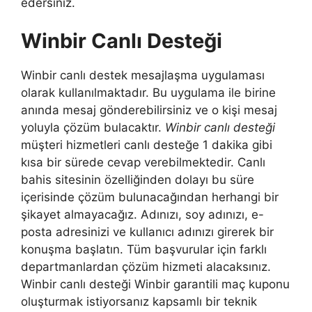
edersiniz.
Winbir Canlı Desteği
Winbir canlı destek mesajlaşma uygulaması
olarak kullanılmaktadır. Bu uygulama ile birine
anında mesaj gönderebilirsiniz ve o kişi mesaj
yoluyla çözüm bulacaktır.
Winbir canlı desteği
müşteri hizmetleri canlı desteğe 1 dakika gibi
kısa bir sürede cevap verebilmektedir. Canlı
bahis sitesinin özelliğinden dolayı bu süre
içerisinde çözüm bulunacağından herhangi bir
şikayet almayacağız. Adınızı, soy adınızı, e-
posta adresinizi ve kullanıcı adınızı girerek bir
konuşma başlatın. Tüm başvurular için farklı
departmanlardan çözüm hizmeti alacaksınız.
Winbir canlı desteği Winbir garantili maç kuponu
oluşturmak istiyorsanız kapsamlı bir teknik