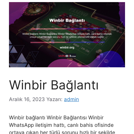
Winbir Bağlantı
Aralık 16, 2023
Yazarı:
admin
Winbir bağlantı Winbir Bağlantısı Winbir
WhatsApp iletişim hattı, canlı bahis ofisinde
ortaya çıkan her türlü sorunu hızlı bir şekilde