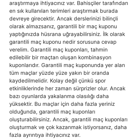
araştırmaya ihtiyacınız var. Bahisçiler tarafından
en sık kullanılan terimleri araştırmak burada
devreye girecektir. Ancak derslerinizi bilinçli
olarak almazsanız, garantili bir maç kuponu
yaptığınızda hüsrana uğrayabilirsiniz. İlk olarak
garantili maç kuponu nedir sorusuna cevap
verelim. Garantili maç kuponları, tahmin
edilebilir bir maçtan oluşan kombinasyon
kuponlarıdır. Garantili maç kuponunda yer alan
tüm maçlar yüzde yüze yakın bir oranda
kaydedilmelidir. Kolay değil çünkü spor
etkinliklerinde her zaman sürprizler olur. Ancak
bazı oyunlarda yakalanma olasılığı daha
yüksektir. Bu maçlar için daha fazla yeriniz
olduğunda, garantili maç kuponları
oluşturabilirsiniz. Ancak, garantili maç kuponları
oluşturmak ve çok kazanmak istiyorsanız, daha
fazla ayrıntıya ihtiyacınız var.