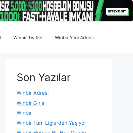
t
Winbir Twitter
Winbir Yeni Adresi
Son Yazılar
Winbir Adresi
Winbir Giriş
Winbir
Winbir Tüm Liglerden Yaşıyor
Winbir Hemen Bir Hoş Geldin