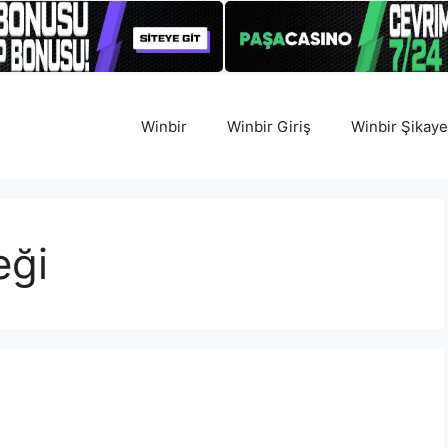
Winbir
Winbir Giriş
Winbir Şikaye
eği