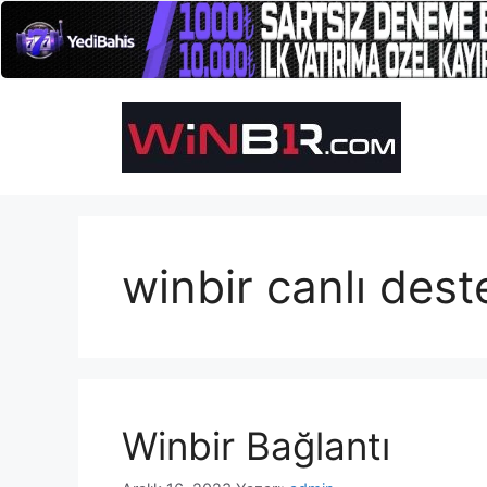
İçeriğe
atla
winbir canlı dest
Winbir Bağlantı